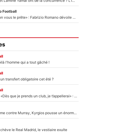
Kylian Mbappé et Lamine Yamal ont de la concurrence ? L’IA annonce les 5 joueurs qui vont dominer le football dans les années à venir !
 Football
«On l’achète et on vous le prête» : Fabrizio Romano dévoile déjà la stratégie du PSG avec le transfert de Zion Suzuki !
es
ll
ilà l'homme qui a tout gâché !
ll
n transfert obligatoire cet été ?
ll
Mercato - OM - «Dès que je prends un club, je t’appellerai» : La promesse de Marcelino au moment de claquer la porte
Victime de racisme contre Murray, Kyrgios pousse un énorme coup de gueule !
hève le Real Madrid, le vestiaire exulte