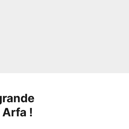
grande
Arfa !