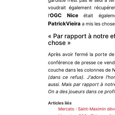
gardiste n’est pas le seul à t
voudrait également récupére
OGC Nice
l’
était égaleme
Patrick
Vieira
a mis les chose
« Par rapport à notre ef
chose »
Après avoir fermé la porte de 
conférence de presse ce vend
couche dans les colonnes de
N
(dans ce refus). J'adore l'h
aussi. Mais par rapport à notr
On a des joueurs dans ce profil
Articles liés
Mercato : Saint-Maximin dévo