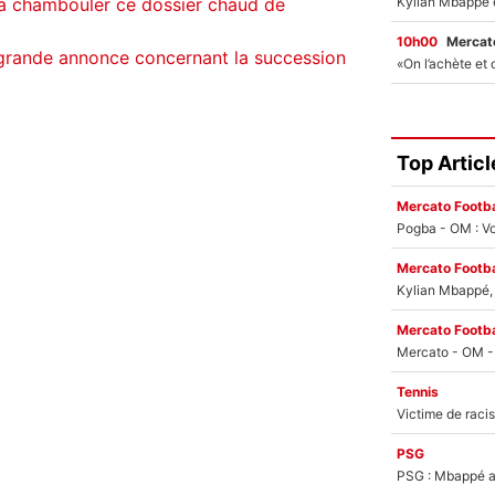
 à chambouler ce dossier chaud de
10h00
Mercato
 grande annonce concernant la succession
Top Articl
Mercato Footba
Pogba - OM : Vo
Mercato Footba
Kylian Mbappé, u
Mercato Footba
Tennis
PSG
PSG : Mbappé ac