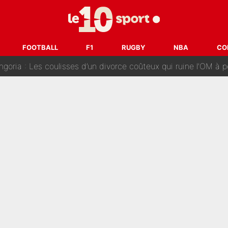
ère liste, Zidane a décidé d’accueillir une nouvelle tête en 
cius Jr, la surprise qui n'en est pas une...
FOOTBALL
F1
RUGBY
NBA
CO
oria : Les coulisses d’un divorce coûteux qui ruine l’OM à p
nt de la concurrence ? L’IA annonce les 5 joueurs qui vont dominer 
prête» : Fabrizio Romano dévoile déjà la stratégie du PSG avec