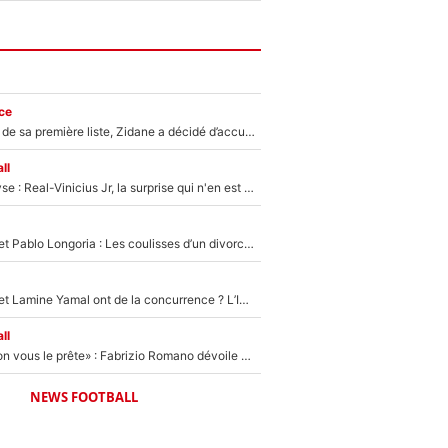
ce
Avant l’annonce de sa première liste, Zidane a décidé d’accueillir une nouvelle tête en équipe de France
ll
Mercato - Analyse : Real-Vinicius Jr, la surprise qui n'en est pas une...
Frank McCourt et Pablo Longoria : Les coulisses d’un divorce coûteux qui ruine l’OM à petit feu…
Kylian Mbappé et Lamine Yamal ont de la concurrence ? L’IA annonce les 5 joueurs qui vont dominer le football dans les années à venir !
ll
«On l’achète et on vous le prête» : Fabrizio Romano dévoile déjà la stratégie du PSG avec le transfert de Zion Suzuki !
NEWS FOOTBALL