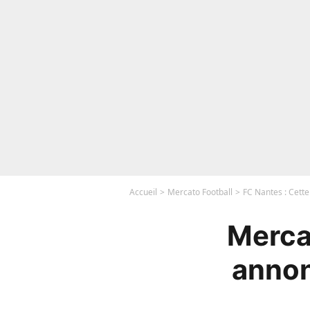
Accueil
Mercato Football
FC Nantes : Cette
Merca
annon