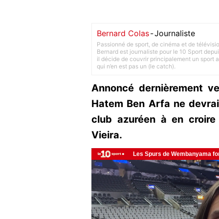
Bernard Colas
-
Journaliste
Passionné de sport, de cinéma et de télévisi
Bernard est journaliste pour le 10 Sport depu
il décide de couvrir principalement un sport adu
qui n’en est pas un (le catch).
Annoncé dernièrement ve
Hatem Ben Arfa ne devrait
club azuréen à en croire
Vieira.