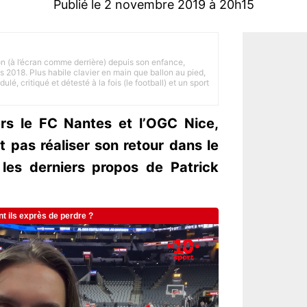
Publié le 2 novembre 2019 à 20h15
on (à l’écran comme derrière) depuis son enfance,
is 2018. Plus habile clavier en main que ballon au pied,
lé, critiqué et détesté à la fois (le football) et un sport
rs le FC Nantes et l’OGC Nice,
 pas réaliser son retour dans le
 les derniers propos de Patrick