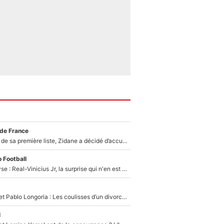
 de France
Avant l’annonce de sa première liste, Zidane a décidé d’accueillir une nouvelle tête en équipe de France
 Football
Mercato - Analyse : Real-Vinicius Jr, la surprise qui n'en est pas une...
Frank McCourt et Pablo Longoria : Les coulisses d’un divorce coûteux qui ruine l’OM à petit feu…
l