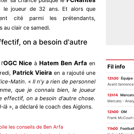
FC
Nantes
enter sa chance puisque le
r le joueur de 32 ans. Et alors que
nt cité parmi les prétendants,
s au clair ce samedi.
fectif, on a besoin d'autre
OGC Nice
Hatem Ben Arfa
l’
à
en
Fil info
Patrick Vieira
redi,
en a rajouté une
12h30
Équipe
ice-Matin
. «
Il n'y a rien de personnel
omme, que je connais bien, le joueur
12h14
Mercato
e effectif, on a besoin d'autre chose.
-là
», a déclaré le coach des Aiglons.
12h00
OM
ile les conseils de Ben Arfa
11h00
Footbal