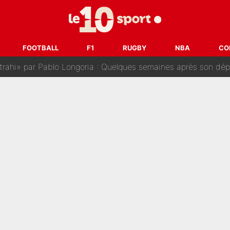
sur Lucas Chevalier !» : Le débat sur le gardien du PSG vire 
s : «Ils n’étaient pas proches», les confidences d’un membre de l’équipe d
FOOTBALL
F1
RUGBY
NBA
CO
 par Pablo Longoria : Quelques semaines après son départ, l'ancien directe
tribunal pour violences conjugales : Un arbitre français encou
après la nomination de Zinedine Zidane, c'est au tour de son fi