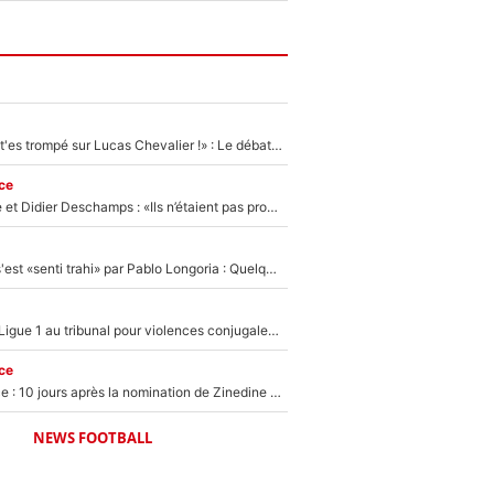
«Admets que tu t'es trompé sur Lucas Chevalier !» : Le débat sur le gardien du PSG vire au clash à l'After Foot
ce
Zinédine Zidane et Didier Deschamps : «Ils n’étaient pas proches», les confidences d’un membre de l’équipe de France 1998 sur leur relation spéciale
Medhi Benatia s'est «senti trahi» par Pablo Longoria : Quelques semaines après son départ, l'ancien directeur de football de l'OM règle ses comptes
Des terrains de Ligue 1 au tribunal pour violences conjugales : Un arbitre français encourt une peine de 18 mois de prison !
ce
Equipe de France : 10 jours après la nomination de Zinedine Zidane, c'est au tour de son fils de prendre un nouveau départ !
NEWS FOOTBALL