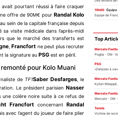
s
avait pourtant réussi à faire craquer
19h00
Équipe
Randal Kolo
ne offre de 90M€ pour
 au sein de la capitale française depuis
 sa visite médicale dans l’après-midi
ors que le marché des transferts est
Top Articl
gne
Francfort
,
ne peut plus recruter
Mercato Footba
PSG
t la signature au
est en péril.
Pogba - OM : Vo
PSG
s remonté pour Kolo Muani
Saber Desfarges
Mercato Footba
rnaliste de
TF1
, le
Kylian Mbappé, u
Nasser
ation. Le président parisien
Mercato Footba
 une colère noire suite à ce refus de
acht Francfort
Randal
concernant
Tennis
is avec l’agent du joueur de faire plier