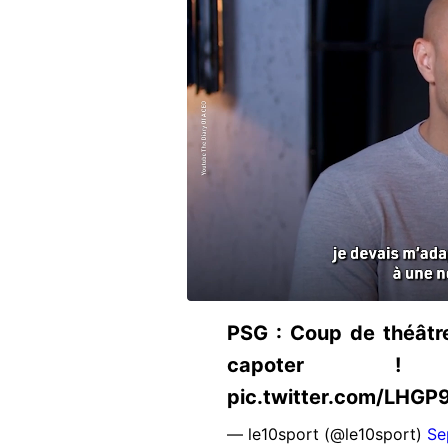
PSG : Coup de théâtr
capoter ! http
pic.twitter.com/LHG
— le10sport (@le10sport)
Se