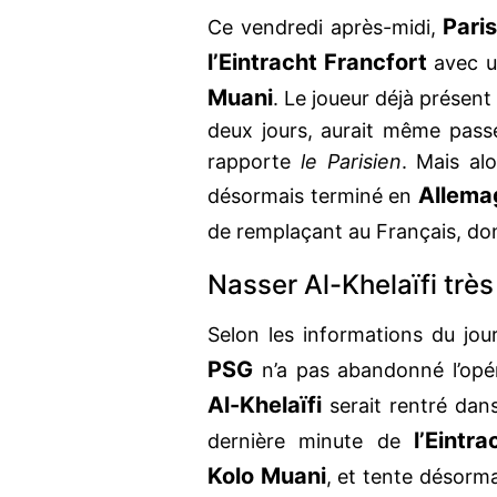
Pari
Ce vendredi après-midi,
l’Eintracht Francfort
avec u
Muani
. Le joueur déjà présent
deux jours, aurait même passé
rapporte
le Parisien
. Mais al
Allema
désormais terminé en
de remplaçant au Français, don
Nasser Al-Khelaïfi trè
Selon les informations du jou
PSG
n’a pas abandonné l’opér
Al-Khelaïfi
serait rentré dans
l’Eintr
dernière minute de
Kolo Muani
, et tente désorma