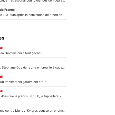
Des terrains de Ligue 1 au tribunal pour violences conjugales : Un arbitre français encourt une peine de 18 mois de prison !
 de France
Equipe de France : 10 jours après la nomination de Zinedine Zidane, c'est au tour de son fils de prendre un nouveau départ !
es
ll
ilà l'homme qui a tout gâché !
«Détester à vie», Stéphane Guy dans une embrouille à cause du PSG !
ll
n transfert obligatoire cet été ?
ll
Mercato - OM - «Dès que je prends un club, je t’appellerai» : La promesse de Marcelino au moment de claquer la porte
Victime de racisme contre Murray, Kyrgios pousse un énorme coup de gueule !