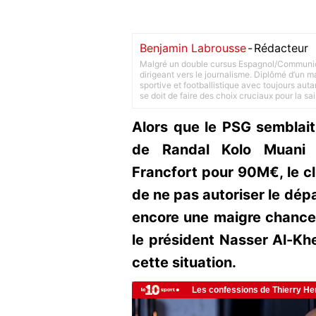
Benjamin Labrousse
-
Rédacteur
Malgré un double cursus Espagnol/Communica
dirigeant vers le journalisme. Diplômé d’un ma
sportive et footballistique avec toujours aut
se doit de faire des choix cruciaux pour la sa
Alors que le PSG semblait 
de Randal Kolo Muani e
Francfort pour 90M€, le c
de ne pas autoriser le dépa
encore une maigre chance 
le président Nasser Al-Khe
cette situation.