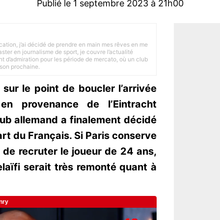
Publié le 1 septembre 2023 à 21h00
tion, j’ai décidé de prendre en main mes rêves en me
ster en journalisme de sport, je couvre l’actualité
ant d’admiration pour les période de mercato, où un club
ison prochaine.
sur le point de boucler l’arrivée
n provenance de l’Eintracht
lub allemand a finalement décidé
rt du Français. Si Paris conserve
de recruter le joueur de 24 ans,
laïfi serait très remonté quant à