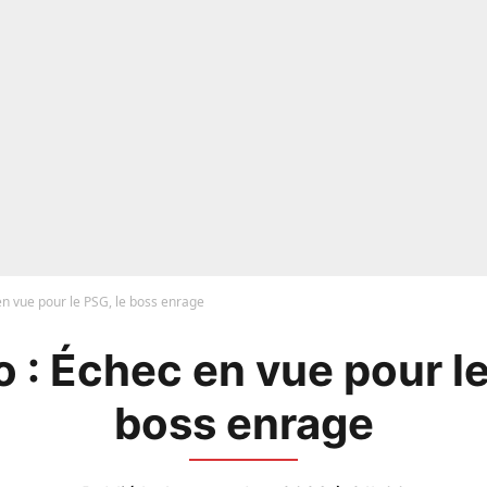
n vue pour le PSG, le boss enrage
 : Échec en vue pour le
boss enrage