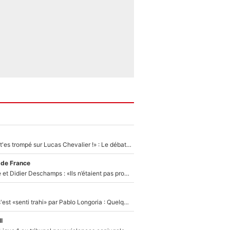
«Admets que tu t'es trompé sur Lucas Chevalier !» : Le débat sur le gardien du PSG vire au clash à l'After Foot
 de France
Zinédine Zidane et Didier Deschamps : «Ils n’étaient pas proches», les confidences d’un membre de l’équipe de France 1998 sur leur relation spéciale
Medhi Benatia s'est «senti trahi» par Pablo Longoria : Quelques semaines après son départ, l'ancien directeur de football de l'OM règle ses comptes
l