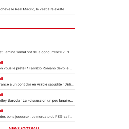
hève le Real Madrid, le vestiaire exulte
Kylian Mbappé et Lamine Yamal ont de la concurrence ? L’IA annonce les 5 joueurs qui vont dominer le football dans les années à venir !
ll
«On l’achète et on vous le prête» : Fabrizio Romano dévoile déjà la stratégie du PSG avec le transfert de Zion Suzuki !
ll
De l’équipe de France à un pont d’or en Arabie saoudite : Didier Deschamps a donné sa réponse !
ll
Transfert de Bradley Barcola : La «discussion un peu lunaire» qui l'a convaincu de quitter le PSG, son entourage est pointé du doigt
ll
«Ça peut attirer des bons joueurs» : Le mercato du PSG va faire des victimes dans l'effectif de Luis Enrique ?
NEWS FOOTBALL