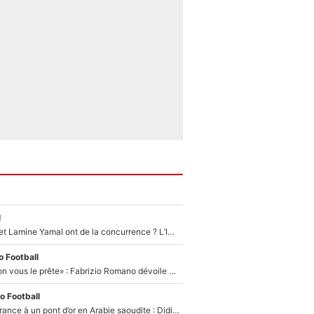
l
Kylian Mbappé et Lamine Yamal ont de la concurrence ? L’IA annonce les 5 joueurs qui vont dominer le football dans les années à venir !
 Football
«On l’achète et on vous le prête» : Fabrizio Romano dévoile déjà la stratégie du PSG avec le transfert de Zion Suzuki !
o Football
De l’équipe de France à un pont d’or en Arabie saoudite : Didier Deschamps a donné sa réponse !