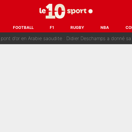
nt de la concurrence ? L’IA annonce les 5 joueurs qui vont dominer 
prête» : Fabrizio Romano dévoile déjà la stratégie du PSG avec
FOOTBALL
F1
RUGBY
NBA
CO
 pont d’or en Arabie saoudite : Didier Deschamps a donné sa
hec, voilà ce que l’avenir réserve à Paul Seixas : «Tant qu’il y
: La «discussion un peu lunaire» qui l'a convaincu de quitter le PS