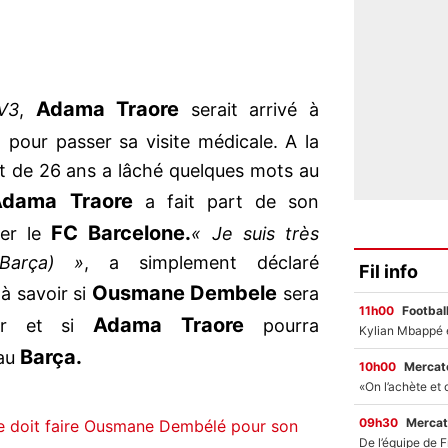
ux»
Adama Traore
V3
,
serait arrivé à
pour passer sa visite médicale. A la
ant de 26 ans a lâché quelques mots au
Adama Traore
a fait part de son
FC Barcelone.
ver le
« Je suis très
Barça) »
, a simplement déclaré
Fil info
Ousmane Dembele
 à savoir si
sera
11h00
Footbal
Adama Traore
ver et si
pourra
Barça.
 au
10h00
Mercato
09h30
Mercat
e doit faire Ousmane Dembélé pour son