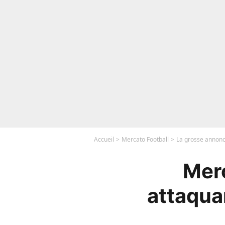
Accueil
Mercato Football
La grosse annonc
Merc
attaqua