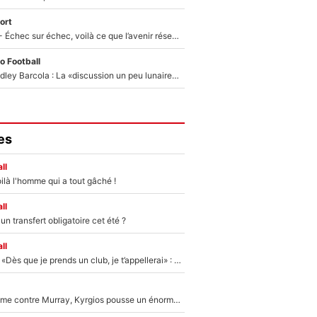
ort
Tour de France - Échec sur échec, voilà ce que l’avenir réserve à Paul Seixas : «Tant qu’il y aura un Pogacar comme celui-là...»
o Football
Transfert de Bradley Barcola : La «discussion un peu lunaire» qui l'a convaincu de quitter le PSG, son entourage est pointé du doigt
es
ll
ilà l'homme qui a tout gâché !
ll
n transfert obligatoire cet été ?
ll
Mercato - OM - «Dès que je prends un club, je t’appellerai» : La promesse de Marcelino au moment de claquer la porte
Victime de racisme contre Murray, Kyrgios pousse un énorme coup de gueule !