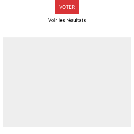
VOTER
Neal Maupay
4%
Voir les résultats
Amine Harit
3%
Faris Moumbagna
4%
Un autre joueur
5%
1568 personnes ont participé aux votes.