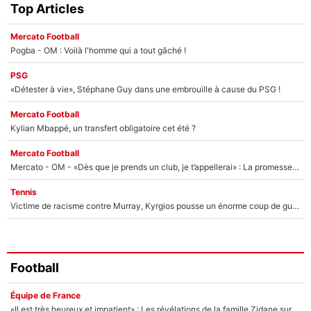
Top Articles
Mercato Football
Pogba - OM : Voilà l'homme qui a tout gâché !
PSG
«Détester à vie», Stéphane Guy dans une embrouille à cause du PSG !
Mercato Football
Kylian Mbappé, un transfert obligatoire cet été ?
Mercato Football
Mercato - OM - «Dès que je prends un club, je t’appellerai» : La promesse de Marcelino au moment de claquer la porte
Tennis
Victime de racisme contre Murray, Kyrgios pousse un énorme coup de gueule !
Football
Équipe de France
«Il est très heureux et impatient» : Les révélations de la famille Zidane sur sa prise de pouvoir en équipe de France !