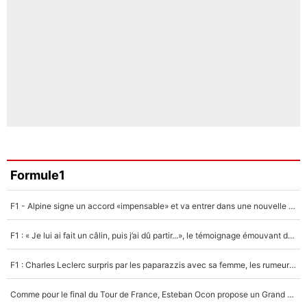
Formule1
F1 - Alpine signe un accord «impensable» et va entrer dans une nouvelle dimension : Grande nouvelle pour Pierre Gasly !
F1 : « Je lui ai fait un câlin, puis j’ai dû partir...», le témoignage émouvant de Max Verstappen sur sa fille
F1 : Charles Leclerc surpris par les paparazzis avec sa femme, les rumeurs étaient vraies !
Comme pour le final du Tour de France, Esteban Ocon propose un Grand Prix de Formule 1 à Paris : «Autour de l’Arc de Triomphe, ce serait génial» !