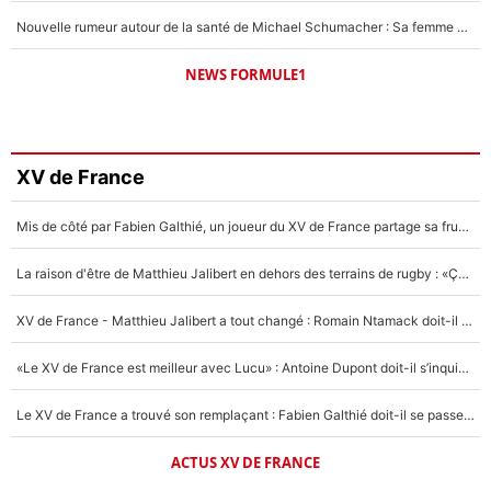
Nouvelle rumeur autour de la santé de Michael Schumacher : Sa femme Corinna sort du silence
NEWS FORMULE1
XV de France
Mis de côté par Fabien Galthié, un joueur du XV de France partage sa frustration : «ils ne me l’ont pas dit tout de suite»
La raison d'être de Matthieu Jalibert en dehors des terrains de rugby : «Ça m'atteint autant que si tu touches à un membre de ma famille»
XV de France - Matthieu Jalibert a tout changé : Romain Ntamack doit-il s’inquiéter pour sa place à un an de la Coupe du monde ?
«Le XV de France est meilleur avec Lucu» : Antoine Dupont doit-il s’inquiéter pour sa place ?
Le XV de France a trouvé son remplaçant : Fabien Galthié doit-il se passer d'Antoine Dupont ?
ACTUS XV DE FRANCE