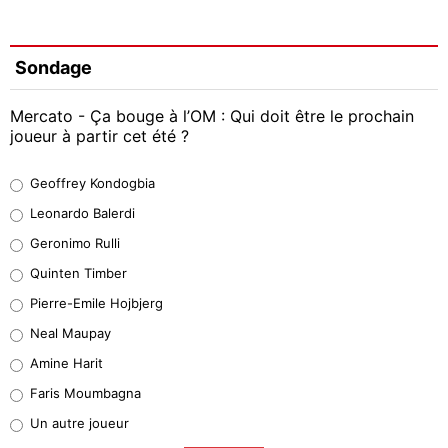
Sondage
Mercato - Ça bouge à l’OM : Qui doit être le prochain
joueur à partir cet été ?
Geoffrey Kondogbia
Geoffrey Kondogbia
38%
Leonardo Balerdi
Leonardo Balerdi
Geronimo Rulli
32%
Quinten Timber
Geronimo Rulli
Pierre-Emile Hojbjerg
5%
Neal Maupay
Quinten Timber
Amine Harit
1%
Faris Moumbagna
Pierre-Emile Hojbjerg
Un autre joueur
9%