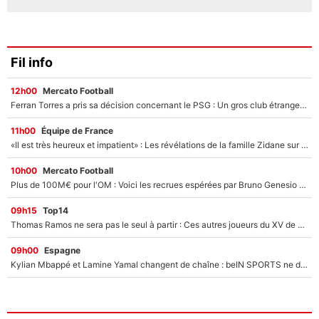
Fil info
12h00
Mercato Football
Ferran Torres a pris sa décision concernant le PSG : Un gros club étranger prêt à relancer le feuilleton pour la signature du champion du monde 2026 !
11h00
Équipe de France
«Il est très heureux et impatient» : Les révélations de la famille Zidane sur sa prise de pouvoir en équipe de France !
10h00
Mercato Football
Plus de 100M€ pour l'OM : Voici les recrues espérées par Bruno Genesio et Grégory Lorenzi après l’opération dégraissage
09h15
Top14
Thomas Ramos ne sera pas le seul à partir : Ces autres joueurs du XV de France pourraient aussi quitter le Stade Toulousain, un club de Top 14 est déjà sur les rangs
09h00
Espagne
Kylian Mbappé et Lamine Yamal changent de chaîne : beIN SPORTS ne digère pas cette décision historique et prédit un fiasco pour la Liga