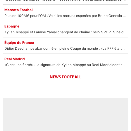
Mercato Football
Plus de 100M€ pour l'OM : Voici les recrues espérées par Bruno Genesio et Grégory Lorenzi après l’opération dégraissage
Espagne
Kylian Mbappé et Lamine Yamal changent de chaîne : beIN SPORTS ne digère pas cette décision historique et prédit un fiasco pour la Liga
Équipe de France
Didier Deschamps abandonné en pleine Coupe du monde : «La FFF était déjà passée à Zinedine Zidane»
Real Madrid
«C'est une fierté» : La signature de Kylian Mbappé au Real Madrid continue de régaler l'Espagne
NEWS FOOTBALL