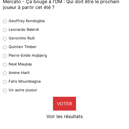
Mercato - Ça bouge à l’OM : Qui doit être le prochain
joueur à partir cet été ?
Geoffrey Kondogbia
Geoffrey Kondogbia
38%
Leonardo Balerdi
Leonardo Balerdi
Geronimo Rulli
32%
Quinten Timber
Geronimo Rulli
Pierre-Emile Hojbjerg
4%
Neal Maupay
Quinten Timber
Amine Harit
1%
Faris Moumbagna
Pierre-Emile Hojbjerg
Un autre joueur
9%
VOTER
Neal Maupay
4%
Voir les résultats
Amine Harit
3%