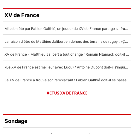
XV de France
Mis de côté par Fabien Galthié, un joueur du XV de France partage sa frustration : «ils ne me l’ont pas dit tout de suite»
La raison d'être de Matthieu Jalibert en dehors des terrains de rugby : «Ça m'atteint autant que si tu touches à un membre de ma famille»
XV de France - Matthieu Jalibert a tout changé : Romain Ntamack doit-il s’inquiéter pour sa place à un an de la Coupe du monde ?
«Le XV de France est meilleur avec Lucu» : Antoine Dupont doit-il s’inquiéter pour sa place ?
Le XV de France a trouvé son remplaçant : Fabien Galthié doit-il se passer d'Antoine Dupont ?
ACTUS XV DE FRANCE
Sondage