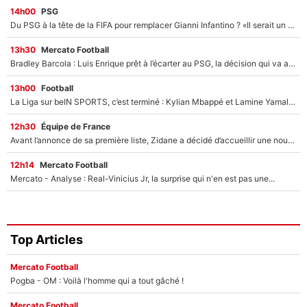
14h00
PSG
Du PSG à la tête de la FIFA pour remplacer Gianni Infantino ? «Il serait un mauvais président», le patron de la Liga s'attaque à Nasser Al-Khelaïfi !
13h30
Mercato Football
Bradley Barcola : Luis Enrique prêt à l’écarter au PSG, la décision qui va accélérer son transfert à Liverpool ?
13h00
Football
La Liga sur beIN SPORTS, c’est terminé : Kylian Mbappé et Lamine Yamal changent de chaîne, «le moment était venu d'ouvrir un nouveau chapitre»
12h30
Équipe de France
Avant l’annonce de sa première liste, Zidane a décidé d’accueillir une nouvelle tête en équipe de France
12h14
Mercato Football
Mercato - Analyse : Real-Vinicius Jr, la surprise qui n'en est pas une...
Top Articles
Mercato Football
Pogba - OM : Voilà l'homme qui a tout gâché !
Mercato Football