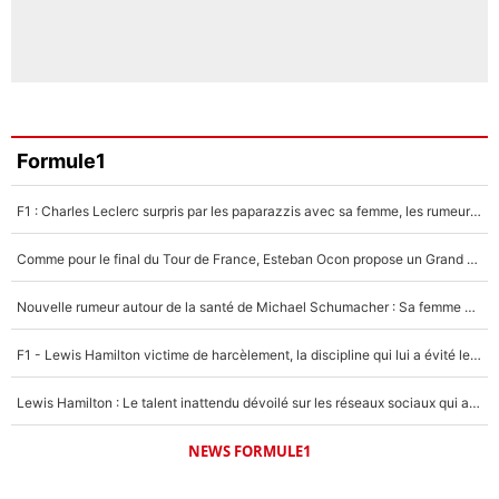
Formule1
F1 : Charles Leclerc surpris par les paparazzis avec sa femme, les rumeurs étaient vraies !
Comme pour le final du Tour de France, Esteban Ocon propose un Grand Prix de Formule 1 à Paris : «Autour de l’Arc de Triomphe, ce serait génial» !
Nouvelle rumeur autour de la santé de Michael Schumacher : Sa femme Corinna sort du silence
F1 - Lewis Hamilton victime de harcèlement, la discipline qui lui a évité le pire : «J'aurais probablement mal tourné»
Lewis Hamilton : Le talent inattendu dévoilé sur les réseaux sociaux qui a impressionné Kim Kardashian pendant leurs vacances en amoureux !
NEWS FORMULE1