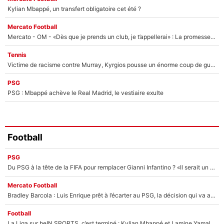
Kylian Mbappé, un transfert obligatoire cet été ?
Mercato Football
Mercato - OM - «Dès que je prends un club, je t’appellerai» : La promesse de Marcelino au moment de claquer la porte
Tennis
Victime de racisme contre Murray, Kyrgios pousse un énorme coup de gueule !
PSG
PSG : Mbappé achève le Real Madrid, le vestiaire exulte
Football
PSG
Du PSG à la tête de la FIFA pour remplacer Gianni Infantino ? «Il serait un mauvais président», le patron de la Liga s'attaque à Nasser Al-Khelaïfi !
Mercato Football
Bradley Barcola : Luis Enrique prêt à l’écarter au PSG, la décision qui va accélérer son transfert à Liverpool ?
Football
La Liga sur beIN SPORTS, c’est terminé : Kylian Mbappé et Lamine Yamal changent de chaîne, «le moment était venu d'ouvrir un nouveau chapitre»