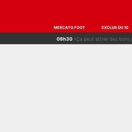
10h00
«On l’achète et on vous le 
09h30
De l’équipe de France à un
09h17
Tour de France - Échec sur éc
MERCATO FOOT
EXCLUS DU 10
09h00
Transfert de Bradley Barcola 
08h30
«Ça peut attirer des bons j