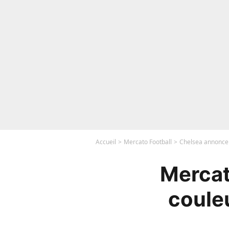
Accueil
Mercato Football
Chelsea annonce l
Mercat
couleu