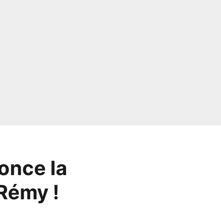
once la
 Rémy !