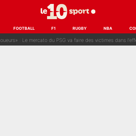
prête» : Fabrizio Romano dévoile déjà la stratégie du PSG avec
 pont d’or en Arabie saoudite : Didier Deschamps a donné sa
hec, voilà ce que l’avenir réserve à Paul Seixas : «Tant qu’il y
FOOTBALL
F1
RUGBY
NBA
CO
: La «discussion un peu lunaire» qui l'a convaincu de quitter le PS
oueurs» : Le mercato du PSG va faire des victimes dans l'effe