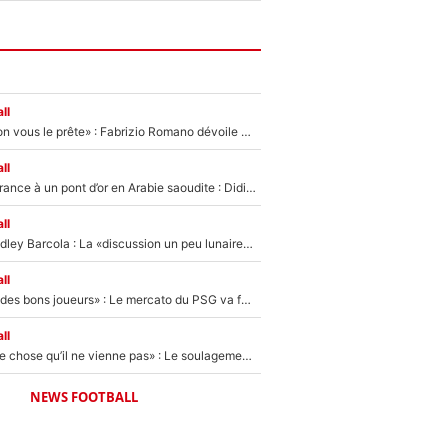
ll
«On l’achète et on vous le prête» : Fabrizio Romano dévoile déjà la stratégie du PSG avec le transfert de Zion Suzuki !
ll
De l’équipe de France à un pont d’or en Arabie saoudite : Didier Deschamps a donné sa réponse !
ll
Transfert de Bradley Barcola : La «discussion un peu lunaire» qui l'a convaincu de quitter le PSG, son entourage est pointé du doigt
ll
«Ça peut attirer des bons joueurs» : Le mercato du PSG va faire des victimes dans l'effectif de Luis Enrique ?
ll
«C’est une bonne chose qu’il ne vienne pas» : Le soulagement de l'After Foot après le transfert avorté de Yan Diomandé au PSG
NEWS FOOTBALL