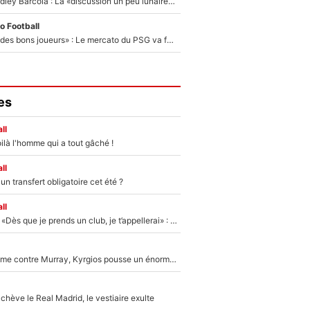
Transfert de Bradley Barcola : La «discussion un peu lunaire» qui l'a convaincu de quitter le PSG, son entourage est pointé du doigt
o Football
«Ça peut attirer des bons joueurs» : Le mercato du PSG va faire des victimes dans l'effectif de Luis Enrique ?
es
ll
ilà l'homme qui a tout gâché !
ll
n transfert obligatoire cet été ?
ll
Mercato - OM - «Dès que je prends un club, je t’appellerai» : La promesse de Marcelino au moment de claquer la porte
Victime de racisme contre Murray, Kyrgios pousse un énorme coup de gueule !
hève le Real Madrid, le vestiaire exulte