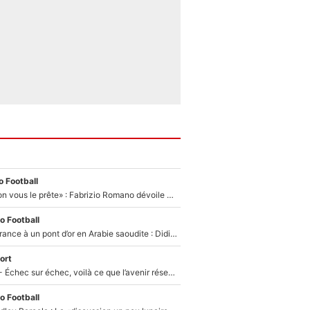
 Football
«On l’achète et on vous le prête» : Fabrizio Romano dévoile déjà la stratégie du PSG avec le transfert de Zion Suzuki !
o Football
De l’équipe de France à un pont d’or en Arabie saoudite : Didier Deschamps a donné sa réponse !
ort
Tour de France - Échec sur échec, voilà ce que l’avenir réserve à Paul Seixas : «Tant qu’il y aura un Pogacar comme celui-là...»
o Football