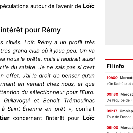
Loïc
spéculations autour de l’avenir de
l’intérêt pour Rémy
rs ciblés. Loïc Rémy a un profil très
 très grand club où il joue peu. On va
ea nous le prête, mais il faudrait aussi
Fil info
ie du salaire. Je ne sais pas si c’est
en effet. J’ai le droit de penser qu’un
10h00
Mercato
formant en venant chez nous, et que
’attention du sélectionneur pour l’Euro.
09h30
Mercat
Guilavogui et Benoît Trémoulinas
 à Saint-Étienne en prêt
», confiait
09h17
Omnisp
tier
Loïc
concernant l’intérêt pour
09h00
Mercat