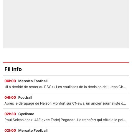
Fil info
06h00
Mercato Football
«Il a décidé de rester au PSG» : Les coulisses de la décision de Lucas Chevalier pour son transfert
04h00
Football
Après le dérapage de Nelson Monfort sur CNews, un ancien journaliste de France Télévisions relance la polémique sur les incendies en Gironde
02h30
Cyclisme
Paul Seixas chez UAE avec Tadej Pogacar : Le transfert qui effraie le peloton, «c’est la pire des choses qui puisse arriver»
02h00
Mercato Football