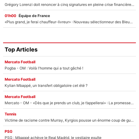
Grégory Lorenzi doit renoncer à cinq signatures en pleine crise financière : L’IA propose sept noms à l’OM pour un mercato réussi... à seulement 5M€ !
01h00
Équipe de France
«Plus grand, je ferai chauffeur-livreur» : Nouveau sélectionneur des Bleus, Zinédine Zidane s’était imaginé un avenir très différent lorsqu'il était enfant
Top Articles
Mercato Football
Pogba - OM : Voilà l'homme qui a tout gâché !
Mercato Football
Kylian Mbappé, un transfert obligatoire cet été ?
Mercato Football
Mercato - OM - «Dès que je prends un club, je t’appellerai» : La promesse de Marcelino au moment de claquer la porte
Tennis
Victime de racisme contre Murray, Kyrgios pousse un énorme coup de gueule !
PSG
PSG : Mbappé achève le Real Madrid, le vestiaire exulte