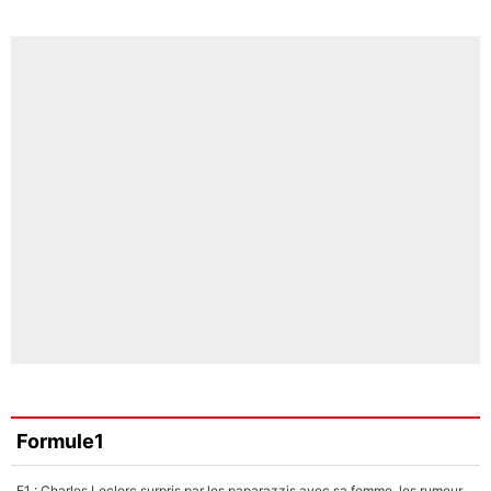
Formule1
F1 : Charles Leclerc surpris par les paparazzis avec sa femme, les rumeurs étaient vraies !