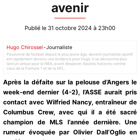
avenir
Publié le 31 octobre 2024 à 23h00
Hugo Chirossel
-
Journaliste
Passionné de football depuis le plus jeune âge, devenir journaliste sportif
est rapidement devenu une évidence pour Hugo. Il se découvrira plus
tard un amour pour la NBA, avant d’explorer d’autres horizons comme
ceux de la Formule 1 et de la NFL.
Après la défaite sur la pelouse d’Angers le
week-end dernier (4-2), l’ASSE aurait pris
contact avec Wilfried Nancy, entraîneur de
Columbus Crew, avec qui il a été sacré
champion de MLS l’année dernière. Une
rumeur évoquée par Olivier Dall’Oglio en