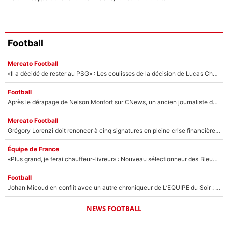
Football
Mercato Football
«Il a décidé de rester au PSG» : Les coulisses de la décision de Lucas Chevalier pour son transfert
Football
Après le dérapage de Nelson Monfort sur CNews, un ancien journaliste de France Télévisions relance la polémique sur les incendies en Gironde
Mercato Football
Grégory Lorenzi doit renoncer à cinq signatures en pleine crise financière : L’IA propose sept noms à l’OM pour un mercato réussi... à seulement 5M€ !
Équipe de France
«Plus grand, je ferai chauffeur-livreur» : Nouveau sélectionneur des Bleus, Zinédine Zidane s’était imaginé un avenir très différent lorsqu'il était enfant
Football
Johan Micoud en conflit avec un autre chroniqueur de L’EQUIPE du Soir : «Pendant un moment, je ne les ai pas remis ensemble dans l'émission»
NEWS FOOTBALL