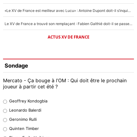
«Le XV de France est meilleur avec Lucu» : Antoine Dupont doit-il s’inquiéter pour sa place ?
Le XV de France a trouvé son remplaçant : Fabien Galthié doit-il se passer d'Antoine Dupont ?
ACTUS XV DE FRANCE
Sondage
Mercato - Ça bouge à l’OM : Qui doit être le prochain
joueur à partir cet été ?
Geoffrey Kondogbia
Geoffrey Kondogbia
38%
Leonardo Balerdi
Leonardo Balerdi
Geronimo Rulli
32%
Quinten Timber
Geronimo Rulli