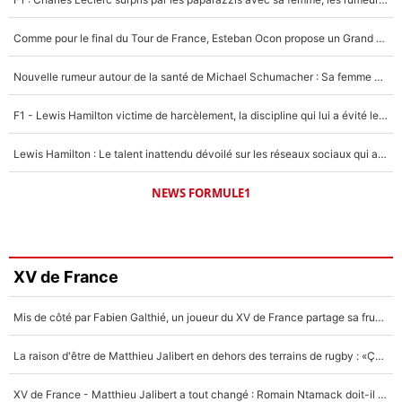
Comme pour le final du Tour de France, Esteban Ocon propose un Grand Prix de Formule 1 à Paris : «Autour de l’Arc de Triomphe, ce serait génial» !
Nouvelle rumeur autour de la santé de Michael Schumacher : Sa femme Corinna sort du silence
F1 - Lewis Hamilton victime de harcèlement, la discipline qui lui a évité le pire : «J'aurais probablement mal tourné»
Lewis Hamilton : Le talent inattendu dévoilé sur les réseaux sociaux qui a impressionné Kim Kardashian pendant leurs vacances en amoureux !
NEWS FORMULE1
XV de France
Mis de côté par Fabien Galthié, un joueur du XV de France partage sa frustration : «ils ne me l’ont pas dit tout de suite»
La raison d'être de Matthieu Jalibert en dehors des terrains de rugby : «Ça m'atteint autant que si tu touches à un membre de ma famille»
XV de France - Matthieu Jalibert a tout changé : Romain Ntamack doit-il s’inquiéter pour sa place à un an de la Coupe du monde ?