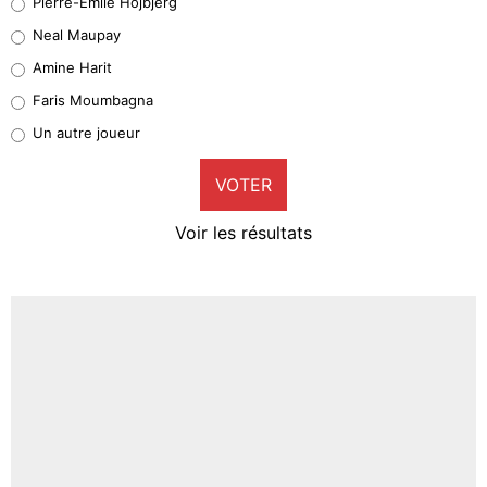
Pierre-Emile Hojbjerg
4%
Neal Maupay
Quinten Timber
Amine Harit
1%
Faris Moumbagna
Pierre-Emile Hojbjerg
Un autre joueur
9%
VOTER
Neal Maupay
4%
Voir les résultats
Amine Harit
3%
Faris Moumbagna
4%
Un autre joueur
5%
1462 personnes ont participé aux votes.