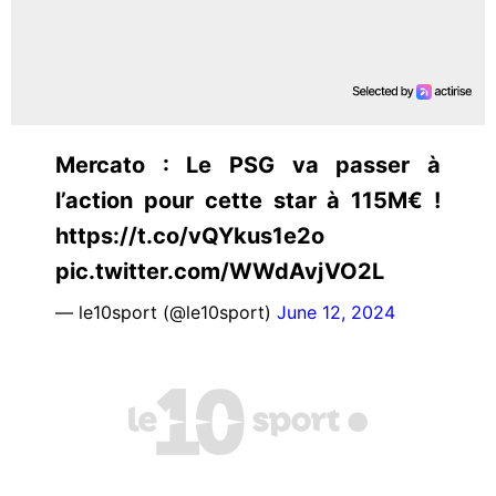
Mercato : Le PSG va passer à
l’action pour cette star à 115M€ !
https://t.co/vQYkus1e2o
pic.twitter.com/WWdAvjVO2L
— le10sport (@le10sport)
June 12, 2024