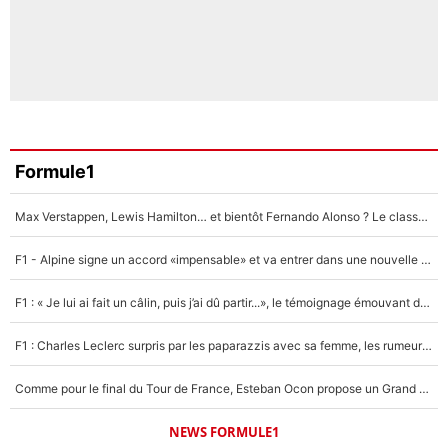
Formule1
Max Verstappen, Lewis Hamilton… et bientôt Fernando Alonso ? Le classement des pilotes les mieux payés en Formule 1 risque de changer !
F1 - Alpine signe un accord «impensable» et va entrer dans une nouvelle dimension : Grande nouvelle pour Pierre Gasly !
F1 : « Je lui ai fait un câlin, puis j’ai dû partir...», le témoignage émouvant de Max Verstappen sur sa fille
F1 : Charles Leclerc surpris par les paparazzis avec sa femme, les rumeurs étaient vraies !
Comme pour le final du Tour de France, Esteban Ocon propose un Grand Prix de Formule 1 à Paris : «Autour de l’Arc de Triomphe, ce serait génial» !
NEWS FORMULE1