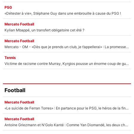
PSG
«Détester à vie», Stéphane Guy dans une embrouille à cause du PSG !
Mercato Football
Kylian Mbappé, un transfert obligatoire cet été ?
Mercato Football
Mercato - OM - «Dès que je prends un club, je t’appellerai» : La promesse de Marcelino au moment de claquer la porte
Tennis
Victime de racisme contre Murray, Kyrgios pousse un énorme coup de gueule !
Football
Mercato Football
«Le suicide de Ferran Torres» : En partance pour le PSG, le héros de la finale de la Coupe du monde s'attire les foudres de la presse espagnole !
Mercato Football
Antoine Griezmann et N'Golo Kanté : Comme Yan Diomandé, les deux champions du monde ont refusé de signer au PSG !