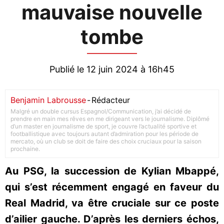
mauvaise nouvelle
tombe
Publié le 12 juin 2024 à 16h45
Benjamin Labrousse
-
Rédacteur
Malgré un double cursus Espagnol/Communication, j’ai décidé de
prendre en main mes rêves en me dirigeant vers le journalisme. Diplômé
d’un master en journalisme de sport, je couvre l’actualité sportive et
footballistique avec toujours autant d’admiration pour les période de
mercato, où un club se doit de faire des choix cruciaux pour la saison
prochaine.
Au PSG, la succession de Kylian Mbappé,
qui s’est récemment engagé en faveur du
Real Madrid, va être cruciale sur ce poste
d’ailier gauche. D’après les derniers échos,