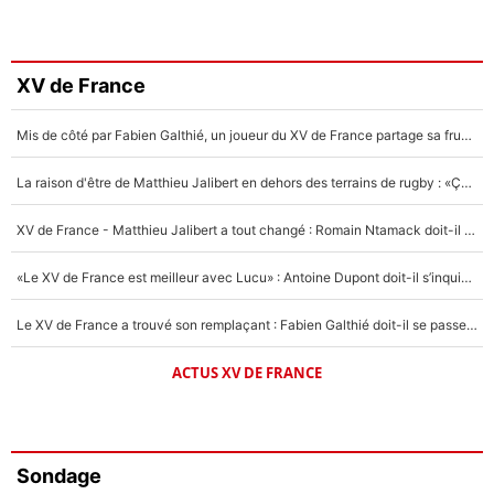
XV de France
Mis de côté par Fabien Galthié, un joueur du XV de France partage sa frustration : «ils ne me l’ont pas dit tout de suite»
La raison d'être de Matthieu Jalibert en dehors des terrains de rugby : «Ça m'atteint autant que si tu touches à un membre de ma famille»
XV de France - Matthieu Jalibert a tout changé : Romain Ntamack doit-il s’inquiéter pour sa place à un an de la Coupe du monde ?
«Le XV de France est meilleur avec Lucu» : Antoine Dupont doit-il s’inquiéter pour sa place ?
Le XV de France a trouvé son remplaçant : Fabien Galthié doit-il se passer d'Antoine Dupont ?
ACTUS XV DE FRANCE
Sondage