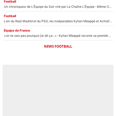
Football
Un chroniqueur de L’Équipe du Soir viré par La Chaîne L’Équipe : Même Olivier Ménard n’avait pas pu empêcher son départ, «je l’ai appris sur Twitter, je l’ai vécu assez mal»
Football
Loin du Real Madrid et du PSG, les inséparables Kylian Mbappé et Achraf Hakimi changent d'équipe le temps d'une journée !
Équipe de France
«Je ne sais pas pourquoi j’ai dit ça...» : Kylian Mbappé raconte sa première rencontre avec Zinédine Zidane (et c’est très drôle)
NEWS FOOTBALL