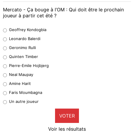
Mercato - Ça bouge à l’OM : Qui doit être le prochain
joueur à partir cet été ?
Geoffrey Kondogbia
Geoffrey Kondogbia
38%
Leonardo Balerdi
Leonardo Balerdi
Geronimo Rulli
32%
Quinten Timber
Geronimo Rulli
Pierre-Emile Hojbjerg
5%
Neal Maupay
Quinten Timber
Amine Harit
1%
Faris Moumbagna
Pierre-Emile Hojbjerg
Un autre joueur
9%
VOTER
Neal Maupay
4%
Voir les résultats
Amine Harit