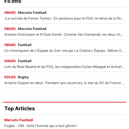
Fil info
09h00
Mercato Football
«Le suicide de Ferran Torres» : En partance pour le PSG, le héros de la finale de la Coupe du monde s'attire les foudres de la presse espagnole !
08h00
Mercato Football
Antoine Griezmann et N'Golo Kanté : Comme Yan Diomandé, les deux champions du monde ont refusé de signer au PSG !
06h00
Football
Un chroniqueur de L’Équipe du Soir viré par La Chaîne L’Équipe : Même Olivier Ménard n’avait pas pu empêcher son départ, «je l’ai appris sur Twitter, je l’ai vécu assez mal»
04h00
Football
Loin du Real Madrid et du PSG, les inséparables Kylian Mbappé et Achraf Hakimi changent d'équipe le temps d'une journée !
02h30
Rugby
Antoine Dupont en deuil : Pendant ses vacances, la star du XV de France a perdu sa grand-mère
Top Articles
Mercato Football
Pogba - OM : Voilà l'homme qui a tout gâché !