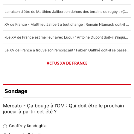
La raison d'être de Matthieu Jalibert en dehors des terrains de rugby : «Ça m'atteint autant que si tu touches à un membre de ma famille»
XV de France - Matthieu Jalibert a tout changé : Romain Ntamack doit-il s’inquiéter pour sa place à un an de la Coupe du monde ?
«Le XV de France est meilleur avec Lucu» : Antoine Dupont doit-il s’inquiéter pour sa place ?
Le XV de France a trouvé son remplaçant : Fabien Galthié doit-il se passer d'Antoine Dupont ?
ACTUS XV DE FRANCE
Sondage
Mercato - Ça bouge à l’OM : Qui doit être le prochain
joueur à partir cet été ?
Geoffrey Kondogbia
Geoffrey Kondogbia
38%