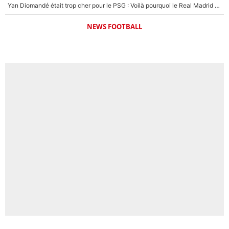
Yan Diomandé était trop cher pour le PSG : Voilà pourquoi le Real Madrid a accepté de payer la somme record de 140M€ pour boucler son transfert !
NEWS FOOTBALL