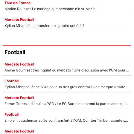
Tour de France
Marion Rousse : Le mariage que personne n'a vu venir !
Mercato Football
Kylian Mbappé, un transfert obligatoire cet été ?
Football
Mercato Football
Amine Gouiri est très inquiet du mercato : Une discussion avec l'OM pour acter son transfert !
Football
Kylian Mbappé lâche Nike pour un très gros contrat : Une marque «inattendue» va frapper très fort
Mercato Football
Ferran Torres a dit oui au PSG : Le FC Barcelone prend la parole alors qu'un transfert de l'attaquant espagnol prend forme
Football
En plein cauchemar après son transfert à l'OM, Quinten Timber raconte ses doutes après sa signature à Marseille
Mercato Football