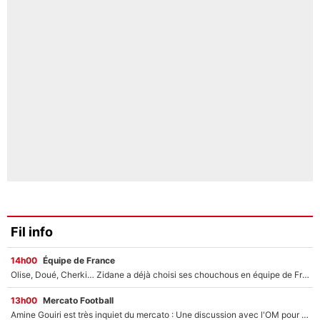
Fil info
14h00
Équipe de France
Olise, Doué, Cherki… Zidane a déjà choisi ses chouchous en équipe de France ? L’IA annonce des surprises sans Kylian Mbappé !
13h00
Mercato Football
Amine Gouiri est très inquiet du mercato : Une discussion avec l'OM pour acter son transfert !