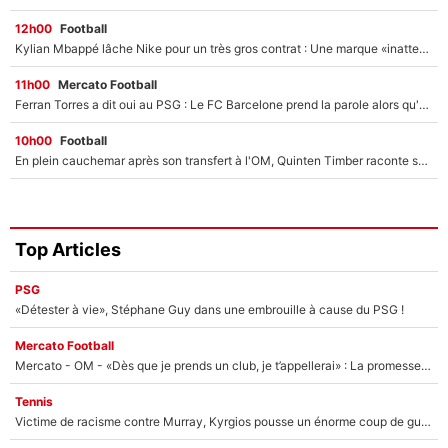
12h00
Football
Kylian Mbappé lâche Nike pour un très gros contrat : Une marque «inattendue» va frapper très fort
11h00
Mercato Football
Ferran Torres a dit oui au PSG : Le FC Barcelone prend la parole alors qu'un transfert de l'attaquant espagnol prend forme
10h00
Football
En plein cauchemar après son transfert à l'OM, Quinten Timber raconte ses doutes après sa signature à Marseille
Top Articles
PSG
«Détester à vie», Stéphane Guy dans une embrouille à cause du PSG !
Mercato Football
Mercato - OM - «Dès que je prends un club, je t’appellerai» : La promesse de Marcelino au moment de claquer la porte
Tennis
Victime de racisme contre Murray, Kyrgios pousse un énorme coup de gueule !