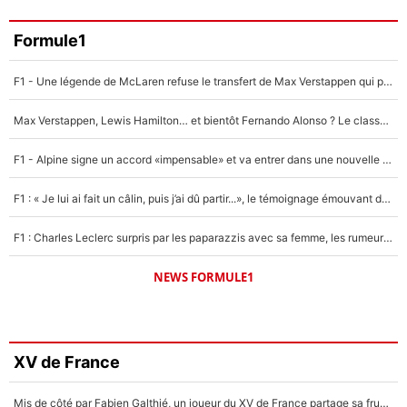
Formule1
F1 - Une légende de McLaren refuse le transfert de Max Verstappen qui pourrait «faire des vagues» et plomber l'ambiance dans l'équipe
Max Verstappen, Lewis Hamilton… et bientôt Fernando Alonso ? Le classement des pilotes les mieux payés en Formule 1 risque de changer !
F1 - Alpine signe un accord «impensable» et va entrer dans une nouvelle dimension : Grande nouvelle pour Pierre Gasly !
F1 : « Je lui ai fait un câlin, puis j’ai dû partir...», le témoignage émouvant de Max Verstappen sur sa fille
F1 : Charles Leclerc surpris par les paparazzis avec sa femme, les rumeurs étaient vraies !
NEWS FORMULE1
XV de France
Mis de côté par Fabien Galthié, un joueur du XV de France partage sa frustration : «ils ne me l’ont pas dit tout de suite»