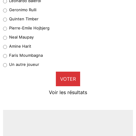
Leonardo Balerdi
Leonardo Balerdi
Geronimo Rulli
32%
Quinten Timber
Geronimo Rulli
Pierre-Emile Hojbjerg
5%
Neal Maupay
Quinten Timber
Amine Harit
1%
Faris Moumbagna
Pierre-Emile Hojbjerg
Un autre joueur
9%
VOTER
Neal Maupay
4%
Voir les résultats
Amine Harit
3%
Faris Moumbagna
4%
Un autre joueur