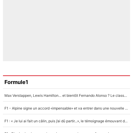
Formule1
Max Verstappen, Lewis Hamilton… et bientôt Fernando Alonso ? Le classement des pilotes les mieux payés en Formule 1 risque de changer !
F1 - Alpine signe un accord «impensable» et va entrer dans une nouvelle dimension : Grande nouvelle pour Pierre Gasly !
F1 : « Je lui ai fait un câlin, puis j’ai dû partir...», le témoignage émouvant de Max Verstappen sur sa fille