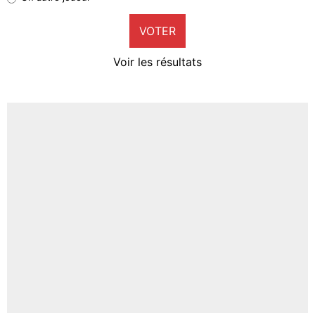
9%
VOTER
Neal Maupay
4%
Voir les résultats
Amine Harit
3%
Faris Moumbagna
4%
Un autre joueur
5%
1618 personnes ont participé aux votes.