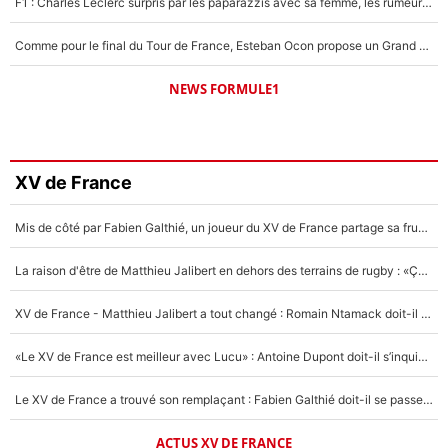
F1 : Charles Leclerc surpris par les paparazzis avec sa femme, les rumeurs étaient vraies !
Comme pour le final du Tour de France, Esteban Ocon propose un Grand Prix de Formule 1 à Paris : «Autour de l’Arc de Triomphe, ce serait génial» !
NEWS FORMULE1
XV de France
Mis de côté par Fabien Galthié, un joueur du XV de France partage sa frustration : «ils ne me l’ont pas dit tout de suite»
La raison d'être de Matthieu Jalibert en dehors des terrains de rugby : «Ça m'atteint autant que si tu touches à un membre de ma famille»
XV de France - Matthieu Jalibert a tout changé : Romain Ntamack doit-il s’inquiéter pour sa place à un an de la Coupe du monde ?
«Le XV de France est meilleur avec Lucu» : Antoine Dupont doit-il s’inquiéter pour sa place ?
Le XV de France a trouvé son remplaçant : Fabien Galthié doit-il se passer d'Antoine Dupont ?
ACTUS XV DE FRANCE