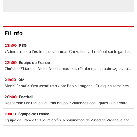
Fil info
23h00
PSG
«Admets que tu t'es trompé sur Lucas Chevalier !» : Le débat sur le gardien du PSG vire au clash à l'After Foot
22h00
Équipe de France
Zinédine Zidane et Didier Deschamps : «Ils n’étaient pas proches», les confidences d’un membre de l’équipe de France 1998 sur leur relation spéciale
21h00
OM
Medhi Benatia s'est «senti trahi» par Pablo Longoria : Quelques semaines après son départ, l'ancien directeur de football de l'OM règle ses comptes
20h00
Football
Des terrains de Ligue 1 au tribunal pour violences conjugales : Un arbitre français encourt une peine de 18 mois de prison !
19h00
Équipe de France
Equipe de France : 10 jours après la nomination de Zinedine Zidane, c'est au tour de son fils de prendre un nouveau départ !