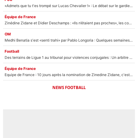
«Admets que tu t'es trompé sur Lucas Chevalier !» : Le débat sur le gardien du PSG vire au clash à l'After Foot
Équipe de France
Zinédine Zidane et Didier Deschamps : «Ils n’étaient pas proches», les confidences d’un membre de l’équipe de France 1998 sur leur relation spéciale
OM
Medhi Benatia s'est «senti trahi» par Pablo Longoria : Quelques semaines après son départ, l'ancien directeur de football de l'OM règle ses comptes
Football
Des terrains de Ligue 1 au tribunal pour violences conjugales : Un arbitre français encourt une peine de 18 mois de prison !
Équipe de France
Equipe de France : 10 jours après la nomination de Zinedine Zidane, c'est au tour de son fils de prendre un nouveau départ !
NEWS FOOTBALL