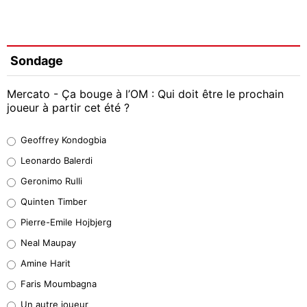
Sondage
Mercato - Ça bouge à l’OM : Qui doit être le prochain
joueur à partir cet été ?
Geoffrey Kondogbia
Geoffrey Kondogbia
38%
Leonardo Balerdi
Leonardo Balerdi
Geronimo Rulli
32%
Quinten Timber
Geronimo Rulli
Pierre-Emile Hojbjerg
5%
Neal Maupay
Quinten Timber
Amine Harit
1%
Faris Moumbagna
Pierre-Emile Hojbjerg
Un autre joueur