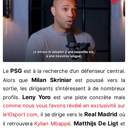
PSG
Le
est à la recherche d’un défenseur central.
Milan Skriniar
Alors que
est poussé vers la
sortie, les dirigeants s’intéressent à de nombreux
Leny Yoro
profils.
est une piste concrète mais
comme nous vous l’avons révélé en exclusivité sur
Real Madrid
le10sport.com,
il se dirige vers le
où
Matthijs De Ligt
il retrouvera
Kylian Mbappé
.
et