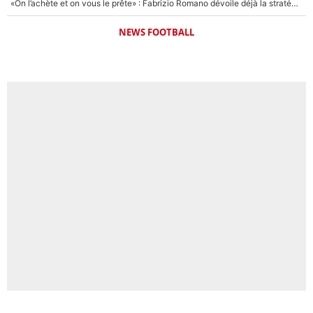
«On l’achète et on vous le prête» : Fabrizio Romano dévoile déjà la stratégie du PSG avec le transfert de Zion Suzuki !
NEWS FOOTBALL