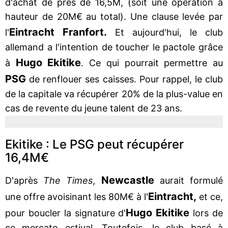
d'achat de près de 16,5M, (soit une opération à
hauteur de 20M€ au total). Une clause levée par
Eintracht Franfort.
l'
Et aujourd'hui, le club
allemand a l'intention de toucher le pactole grâce
Hugo Ekitike
à
. Ce qui pourrait permettre au
PSG
de renflouer ses caisses. Pour rappel, le club
de la capitale va récupérer 20% de la plus-value en
cas de revente du jeune talent de 23 ans.
Ekitike : Le PSG peut récupérer
16,4M€
Newcastle
D'après
The Times
,
aurait formulé
Eintracht,
une offre avoisinant les 80M€ à l'
et ce,
Hugo Ekitike
pour boucler la signature d'
lors de
ce mercato estival. Toutefois, le club basé à