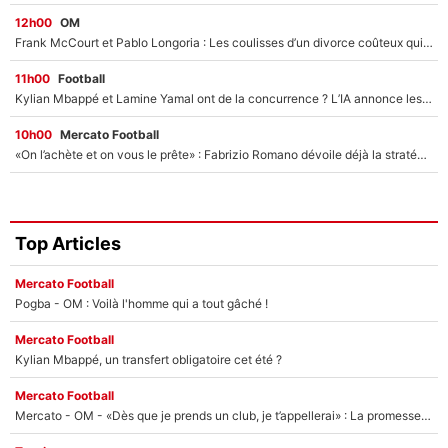
12h00
OM
Frank McCourt et Pablo Longoria : Les coulisses d’un divorce coûteux qui ruine l’OM à petit feu…
11h00
Football
Kylian Mbappé et Lamine Yamal ont de la concurrence ? L’IA annonce les 5 joueurs qui vont dominer le football dans les années à venir !
10h00
Mercato Football
«On l’achète et on vous le prête» : Fabrizio Romano dévoile déjà la stratégie du PSG avec le transfert de Zion Suzuki !
Top Articles
Mercato Football
Pogba - OM : Voilà l'homme qui a tout gâché !
Mercato Football
Kylian Mbappé, un transfert obligatoire cet été ?
Mercato Football
Mercato - OM - «Dès que je prends un club, je t’appellerai» : La promesse de Marcelino au moment de claquer la porte