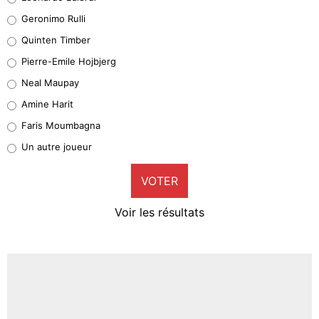
Leonardo Balerdi
Geronimo Rulli
32%
Quinten Timber
Geronimo Rulli
Pierre-Emile Hojbjerg
4%
Neal Maupay
Quinten Timber
Amine Harit
1%
Faris Moumbagna
Pierre-Emile Hojbjerg
Un autre joueur
9%
VOTER
Neal Maupay
4%
Voir les résultats
Amine Harit
3%
Faris Moumbagna
5%
Un autre joueur