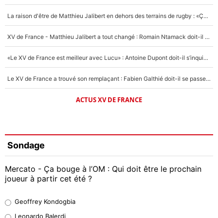
La raison d'être de Matthieu Jalibert en dehors des terrains de rugby : «Ça m'atteint autant que si tu touches à un membre de ma famille»
XV de France - Matthieu Jalibert a tout changé : Romain Ntamack doit-il s’inquiéter pour sa place à un an de la Coupe du monde ?
«Le XV de France est meilleur avec Lucu» : Antoine Dupont doit-il s’inquiéter pour sa place ?
Le XV de France a trouvé son remplaçant : Fabien Galthié doit-il se passer d'Antoine Dupont ?
ACTUS XV DE FRANCE
Sondage
Mercato - Ça bouge à l’OM : Qui doit être le prochain
joueur à partir cet été ?
Geoffrey Kondogbia
Geoffrey Kondogbia
38%
Leonardo Balerdi