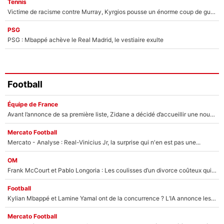
Tennis
Victime de racisme contre Murray, Kyrgios pousse un énorme coup de gueule !
PSG
PSG : Mbappé achève le Real Madrid, le vestiaire exulte
Football
Équipe de France
Avant l’annonce de sa première liste, Zidane a décidé d’accueillir une nouvelle tête en équipe de France
Mercato Football
Mercato - Analyse : Real-Vinicius Jr, la surprise qui n'en est pas une...
OM
Frank McCourt et Pablo Longoria : Les coulisses d’un divorce coûteux qui ruine l’OM à petit feu…
Football
Kylian Mbappé et Lamine Yamal ont de la concurrence ? L’IA annonce les 5 joueurs qui vont dominer le football dans les années à venir !
Mercato Football