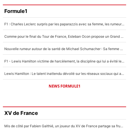
Formule1
F1 : Charles Leclerc surpris par les paparazzis avec sa femme, les rumeurs étaient vraies !
Comme pour le final du Tour de France, Esteban Ocon propose un Grand Prix de Formule 1 à Paris : «Autour de l’Arc de Triomphe, ce serait génial» !
Nouvelle rumeur autour de la santé de Michael Schumacher : Sa femme Corinna sort du silence
F1 - Lewis Hamilton victime de harcèlement, la discipline qui lui a évité le pire : «J'aurais probablement mal tourné»
Lewis Hamilton : Le talent inattendu dévoilé sur les réseaux sociaux qui a impressionné Kim Kardashian pendant leurs vacances en amoureux !
NEWS FORMULE1
XV de France
Mis de côté par Fabien Galthié, un joueur du XV de France partage sa frustration : «ils ne me l’ont pas dit tout de suite»