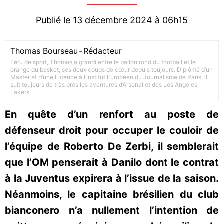
Publié le 13 décembre 2024 à 06h15
Thomas Bourseau
-
Rédacteur
Féru de sport, Thomas a grandi entre le ballon rond du football et le
orange du basket, ses deux coups de cœur depuis toujours. Diplômé d’un
Master et d’une Licence à l’Institut Européen du Journalisme de Paris, il
suit toujours de très près les aventures d’Arsenal et des Los Angeles
Lakers.
En quête d’un renfort au poste de
défenseur droit pour occuper le couloir de
l’équipe de Roberto De Zerbi, il semblerait
que l’OM penserait à Danilo dont le contrat
à la Juventus expirera à l’issue de la saison.
Néanmoins, le capitaine brésilien du club
bianconero n’a nullement l’intention de