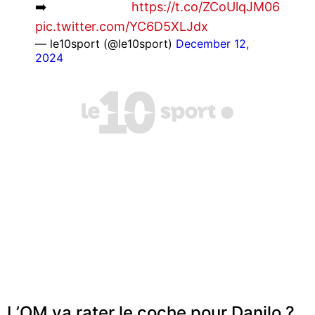
➡️
https://t.co/ZCoUlqJM06
pic.twitter.com/YC6D5XLJdx
— le10sport (@le10sport)
December 12,
2024
L’OM va rater le coche pour Danilo ?