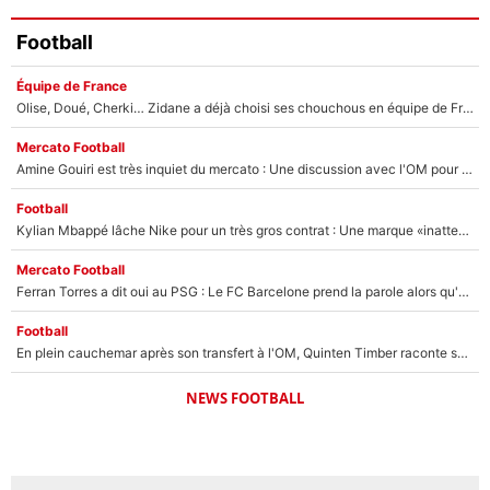
Football
Équipe de France
Olise, Doué, Cherki… Zidane a déjà choisi ses chouchous en équipe de France ? L’IA annonce des surprises sans Kylian Mbappé !
Mercato Football
Amine Gouiri est très inquiet du mercato : Une discussion avec l'OM pour acter son transfert !
Football
Kylian Mbappé lâche Nike pour un très gros contrat : Une marque «inattendue» va frapper très fort
Mercato Football
Ferran Torres a dit oui au PSG : Le FC Barcelone prend la parole alors qu'un transfert de l'attaquant espagnol prend forme
Football
En plein cauchemar après son transfert à l'OM, Quinten Timber raconte ses doutes après sa signature à Marseille
NEWS FOOTBALL