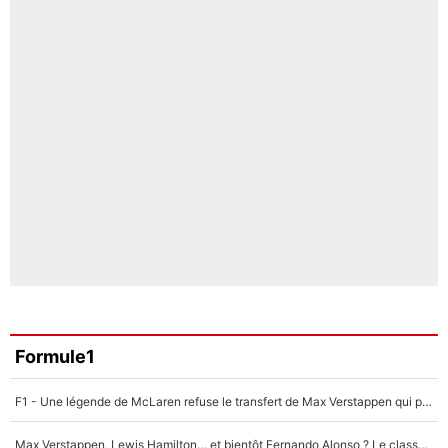
Formule1
F1 - Une légende de McLaren refuse le transfert de Max Verstappen qui pourrait «faire des vagues» et plomber l'ambiance dans l'équipe
Max Verstappen, Lewis Hamilton… et bientôt Fernando Alonso ? Le classement des pilotes les mieux payés en Formule 1 risque de changer !