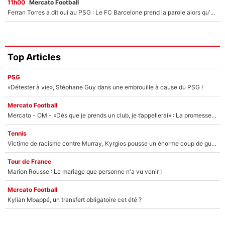
11h00
Mercato Football
Ferran Torres a dit oui au PSG : Le FC Barcelone prend la parole alors qu'un transfert de l'attaquant espagnol prend forme
Top Articles
PSG
«Détester à vie», Stéphane Guy dans une embrouille à cause du PSG !
Mercato Football
Mercato - OM - «Dès que je prends un club, je t’appellerai» : La promesse de Marcelino au moment de claquer la porte
Tennis
Victime de racisme contre Murray, Kyrgios pousse un énorme coup de gueule !
Tour de France
Marion Rousse : Le mariage que personne n'a vu venir !
Mercato Football
Kylian Mbappé, un transfert obligatoire cet été ?