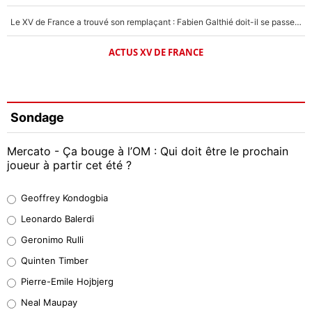
Le XV de France a trouvé son remplaçant : Fabien Galthié doit-il se passer d'Antoine Dupont ?
ACTUS XV DE FRANCE
Sondage
Mercato - Ça bouge à l’OM : Qui doit être le prochain
joueur à partir cet été ?
Geoffrey Kondogbia
Geoffrey Kondogbia
38%
Leonardo Balerdi
Leonardo Balerdi
Geronimo Rulli
32%
Quinten Timber
Geronimo Rulli
Pierre-Emile Hojbjerg
5%
Neal Maupay