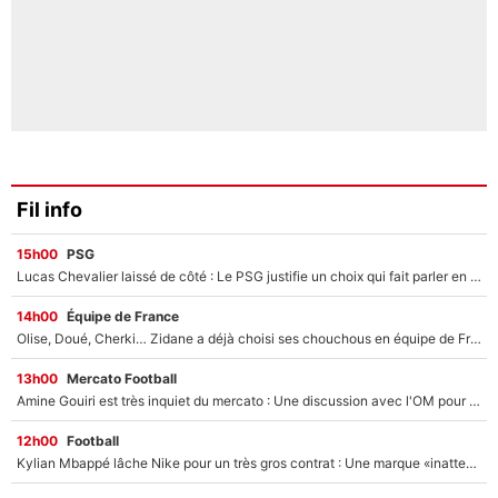
Fil info
15h00
PSG
Lucas Chevalier laissé de côté : Le PSG justifie un choix qui fait parler en plein mercato
14h00
Équipe de France
Olise, Doué, Cherki… Zidane a déjà choisi ses chouchous en équipe de France ? L’IA annonce des surprises sans Kylian Mbappé !
13h00
Mercato Football
Amine Gouiri est très inquiet du mercato : Une discussion avec l'OM pour acter son transfert !
12h00
Football
Kylian Mbappé lâche Nike pour un très gros contrat : Une marque «inattendue» va frapper très fort