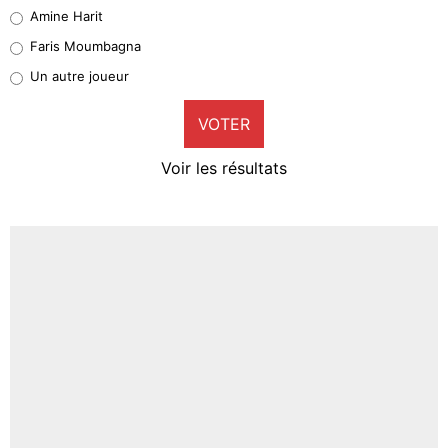
Quinten Timber
Amine Harit
1%
Faris Moumbagna
Pierre-Emile Hojbjerg
Un autre joueur
9%
VOTER
Neal Maupay
4%
Voir les résultats
Amine Harit
3%
Faris Moumbagna
4%
Un autre joueur
5%
1679 personnes ont participé aux votes.