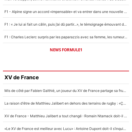
F1 - Alpine signe un accord «impensable» et va entrer dans une nouvelle dimension : Grande nouvelle pour Pierre Gasly !
F1 : « Je lui ai fait un câlin, puis j’ai dû partir...», le témoignage émouvant de Max Verstappen sur sa fille
F1 : Charles Leclerc surpris par les paparazzis avec sa femme, les rumeurs étaient vraies !
NEWS FORMULE1
XV de France
Mis de côté par Fabien Galthié, un joueur du XV de France partage sa frustration : «ils ne me l’ont pas dit tout de suite»
La raison d'être de Matthieu Jalibert en dehors des terrains de rugby : «Ça m'atteint autant que si tu touches à un membre de ma famille»
XV de France - Matthieu Jalibert a tout changé : Romain Ntamack doit-il s’inquiéter pour sa place à un an de la Coupe du monde ?
«Le XV de France est meilleur avec Lucu» : Antoine Dupont doit-il s’inquiéter pour sa place ?