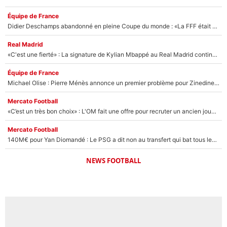
Équipe de France
Didier Deschamps abandonné en pleine Coupe du monde : «La FFF était déjà passée à Zinedine Zidane»
Real Madrid
«C'est une fierté» : La signature de Kylian Mbappé au Real Madrid continue de régaler l'Espagne
Équipe de France
Michael Olise : Pierre Ménès annonce un premier problème pour Zinedine Zidane en équipe de France
Mercato Football
«C’est un très bon choix» : L'OM fait une offre pour recruter un ancien joueur du PSG... et c'est validé dans l'After Foot !
Mercato Football
140M€ pour Yan Diomandé : Le PSG a dit non au transfert qui bat tous les records sur le mercato
NEWS FOOTBALL