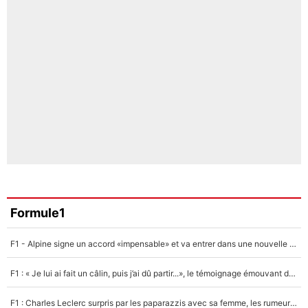
Formule1
F1 - Alpine signe un accord «impensable» et va entrer dans une nouvelle dimension : Grande nouvelle pour Pierre Gasly !
F1 : « Je lui ai fait un câlin, puis j’ai dû partir...», le témoignage émouvant de Max Verstappen sur sa fille
F1 : Charles Leclerc surpris par les paparazzis avec sa femme, les rumeurs étaient vraies !