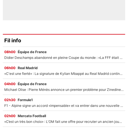
Fil info
08h00
Équipe de France
Didier Deschamps abandonné en pleine Coupe du monde : «La FFF était déjà passée à Zinedine Zidane»
06h00
Real Madrid
«C'est une fierté» : La signature de Kylian Mbappé au Real Madrid continue de régaler l'Espagne
04h00
Équipe de France
Michael Olise : Pierre Ménès annonce un premier problème pour Zinedine Zidane en équipe de France
02h30
Formule1
F1 - Alpine signe un accord «impensable» et va entrer dans une nouvelle dimension : Grande nouvelle pour Pierre Gasly !
02h00
Mercato Football
«C’est un très bon choix» : L'OM fait une offre pour recruter un ancien joueur du PSG... et c'est validé dans l'After Foot !