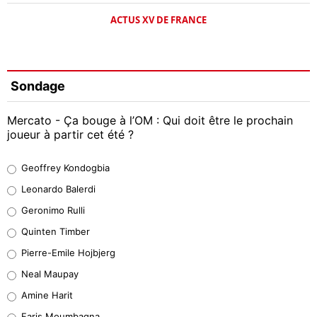
ACTUS XV DE FRANCE
Sondage
Mercato - Ça bouge à l’OM : Qui doit être le prochain
joueur à partir cet été ?
Geoffrey Kondogbia
Geoffrey Kondogbia
38%
Leonardo Balerdi
Leonardo Balerdi
Geronimo Rulli
32%
Quinten Timber
Geronimo Rulli
Pierre-Emile Hojbjerg
5%
Neal Maupay
Quinten Timber
Amine Harit
1%
Faris Moumbagna