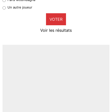
Pierre-Emile Hojbjerg
Un autre joueur
9%
VOTER
Neal Maupay
4%
Voir les résultats
Amine Harit
3%
Faris Moumbagna
5%
Un autre joueur
5%
1551 personnes ont participé aux votes.