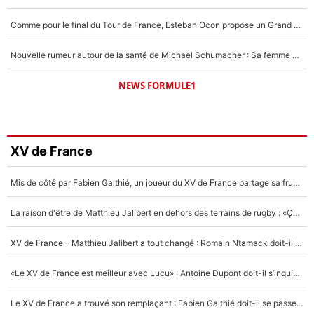
Comme pour le final du Tour de France, Esteban Ocon propose un Grand Prix de Formule 1 à Paris : «Autour de l’Arc de Triomphe, ce serait génial» !
Nouvelle rumeur autour de la santé de Michael Schumacher : Sa femme Corinna sort du silence
NEWS FORMULE1
XV de France
Mis de côté par Fabien Galthié, un joueur du XV de France partage sa frustration : «ils ne me l’ont pas dit tout de suite»
La raison d'être de Matthieu Jalibert en dehors des terrains de rugby : «Ça m'atteint autant que si tu touches à un membre de ma famille»
XV de France - Matthieu Jalibert a tout changé : Romain Ntamack doit-il s’inquiéter pour sa place à un an de la Coupe du monde ?
«Le XV de France est meilleur avec Lucu» : Antoine Dupont doit-il s’inquiéter pour sa place ?
Le XV de France a trouvé son remplaçant : Fabien Galthié doit-il se passer d'Antoine Dupont ?