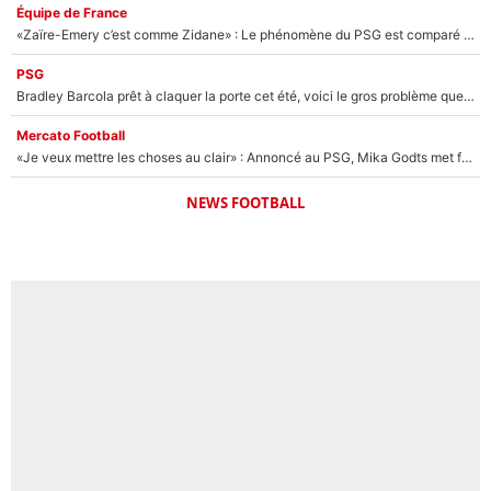
Équipe de France
«Zaïre-Emery c’est comme Zidane» : Le phénomène du PSG est comparé à son nouveau sélectionneur... et ils vont se retrouver en Bleus !
PSG
Bradley Barcola prêt à claquer la porte cet été, voici le gros problème que peut rencontrer Luis Enrique avec ses attaquants au PSG !
Mercato Football
«Je veux mettre les choses au clair» : Annoncé au PSG, Mika Godts met fin au suspense et éteint la polémique sur son transfert !
NEWS FOOTBALL