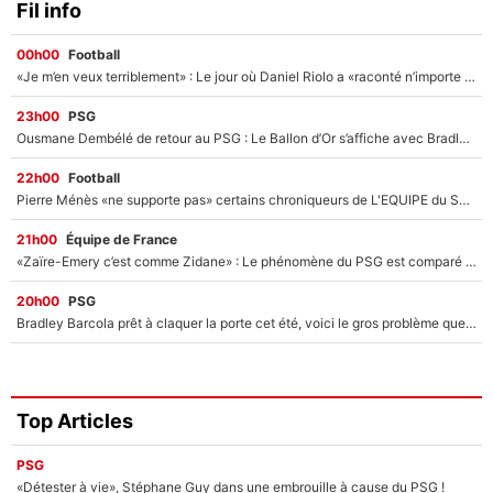
Fil info
00h00
Football
«Je m’en veux terriblement» : Le jour où Daniel Riolo a «raconté n’importe quoi» dans l'After Foot !
23h00
PSG
Ousmane Dembélé de retour au PSG : Le Ballon d’Or s’affiche avec Bradley Barcola en plein cœur du feuilleton sur son départ !
22h00
Football
Pierre Ménès «ne supporte pas» certains chroniqueurs de L'EQUIPE du Soir : Ils vont tous partir !
21h00
Équipe de France
«Zaïre-Emery c’est comme Zidane» : Le phénomène du PSG est comparé à son nouveau sélectionneur... et ils vont se retrouver en Bleus !
20h00
PSG
Bradley Barcola prêt à claquer la porte cet été, voici le gros problème que peut rencontrer Luis Enrique avec ses attaquants au PSG !
Top Articles
PSG
«Détester à vie», Stéphane Guy dans une embrouille à cause du PSG !