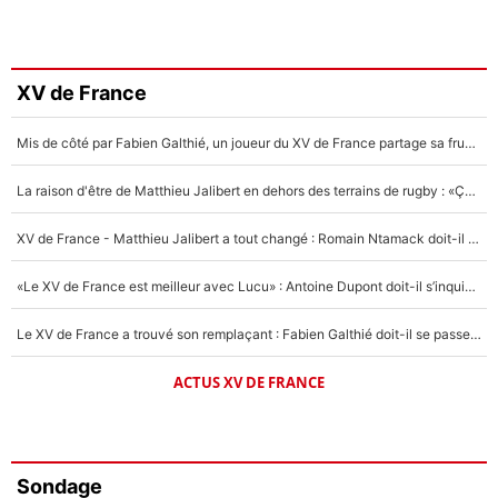
XV de France
Mis de côté par Fabien Galthié, un joueur du XV de France partage sa frustration : «ils ne me l’ont pas dit tout de suite»
La raison d'être de Matthieu Jalibert en dehors des terrains de rugby : «Ça m'atteint autant que si tu touches à un membre de ma famille»
XV de France - Matthieu Jalibert a tout changé : Romain Ntamack doit-il s’inquiéter pour sa place à un an de la Coupe du monde ?
«Le XV de France est meilleur avec Lucu» : Antoine Dupont doit-il s’inquiéter pour sa place ?
Le XV de France a trouvé son remplaçant : Fabien Galthié doit-il se passer d'Antoine Dupont ?
ACTUS XV DE FRANCE
Sondage