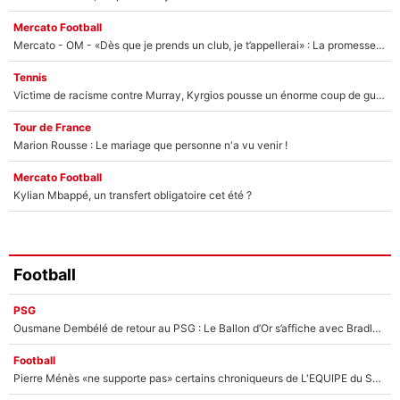
Mercato Football
Mercato - OM - «Dès que je prends un club, je t’appellerai» : La promesse de Marcelino au moment de claquer la porte
Tennis
Victime de racisme contre Murray, Kyrgios pousse un énorme coup de gueule !
Tour de France
Marion Rousse : Le mariage que personne n'a vu venir !
Mercato Football
Kylian Mbappé, un transfert obligatoire cet été ?
Football
PSG
Ousmane Dembélé de retour au PSG : Le Ballon d’Or s’affiche avec Bradley Barcola en plein cœur du feuilleton sur son départ !
Football
Pierre Ménès «ne supporte pas» certains chroniqueurs de L'EQUIPE du Soir : Ils vont tous partir !