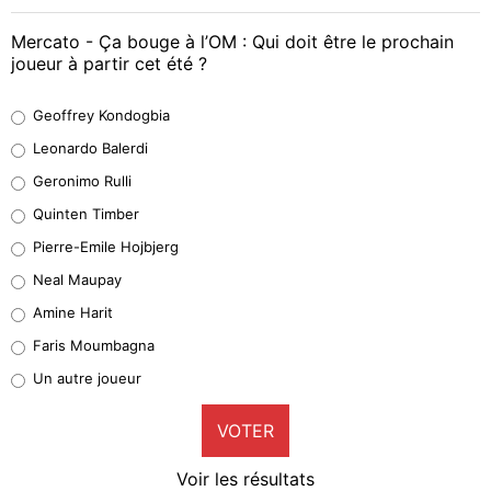
Mercato - Ça bouge à l’OM : Qui doit être le prochain
joueur à partir cet été ?
Geoffrey Kondogbia
Geoffrey Kondogbia
38%
Leonardo Balerdi
Leonardo Balerdi
Geronimo Rulli
32%
Quinten Timber
Geronimo Rulli
Pierre-Emile Hojbjerg
5%
Neal Maupay
Quinten Timber
Amine Harit
1%
Faris Moumbagna
Pierre-Emile Hojbjerg
Un autre joueur
9%
VOTER
Neal Maupay
4%
Voir les résultats