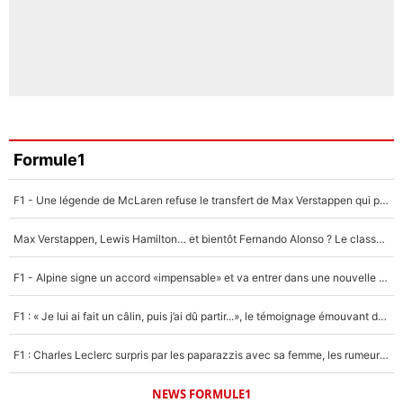
Formule1
F1 - Une légende de McLaren refuse le transfert de Max Verstappen qui pourrait «faire des vagues» et plomber l'ambiance dans l'équipe
Max Verstappen, Lewis Hamilton… et bientôt Fernando Alonso ? Le classement des pilotes les mieux payés en Formule 1 risque de changer !
F1 - Alpine signe un accord «impensable» et va entrer dans une nouvelle dimension : Grande nouvelle pour Pierre Gasly !
F1 : « Je lui ai fait un câlin, puis j’ai dû partir...», le témoignage émouvant de Max Verstappen sur sa fille
F1 : Charles Leclerc surpris par les paparazzis avec sa femme, les rumeurs étaient vraies !
NEWS FORMULE1