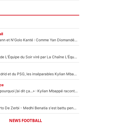
ll
Antoine Griezmann et N'Golo Kanté : Comme Yan Diomandé, les deux champions du monde ont refusé de signer au PSG !
Un chroniqueur de L’Équipe du Soir viré par La Chaîne L’Équipe : Même Olivier Ménard n’avait pas pu empêcher son départ, «je l’ai appris sur Twitter, je l’ai vécu assez mal»
Loin du Real Madrid et du PSG, les inséparables Kylian Mbappé et Achraf Hakimi changent d'équipe le temps d'une journée !
ce
«Je ne sais pas pourquoi j’ai dit ça...» : Kylian Mbappé raconte sa première rencontre avec Zinédine Zidane (et c’est très drôle)
Départ de Roberto De Zerbi - Medhi Benatia s'est battu pendant six mois pour le retenir à l'OM, le PSG a été le naufrage de trop : «Je pars avec toi»
NEWS FOOTBALL