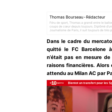
Thomas Bourseau
-
Rédacteur
Féru de sport, Thomas a grandi entre le ballo
coups de cœur depuis toujours. Diplômé d’un 
Journalisme de Paris, il suit toujours de très
Dans le cadre du mercato 
quitté le FC Barcelone 
n’était pas en mesure de
raisons financières. Alors 
attendu au Milan AC par Pa