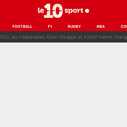
lo Kanté : Comme Yan Diomandé, les deux champions du mon
 par La Chaîne L’Équipe : Même Olivier Ménard n’avait pas pu empêcher son départ, «je 
FOOTBALL
F1
RUGBY
NBA
CO
SG, les inséparables Kylian Mbappé et Achraf Hakimi changent 
Pendant ses vacances, la star du XV de France a perdu sa g
 dit ça...» : Kylian Mbappé raconte sa première rencontre avec Zi