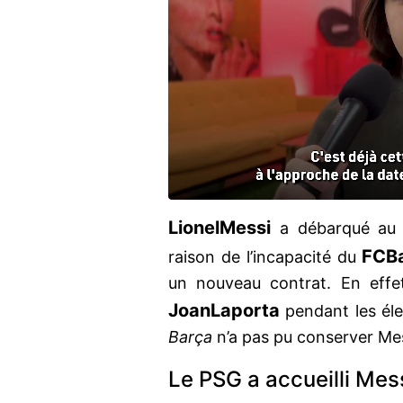
Lionel
Messi
a débarqué a
FC
B
raison de l’incapacité du
un nouveau contrat. En effe
Joan
Laporta
pendant les élec
Barça
n’a pas pu conserver Me
Le PSG a accueilli Mes