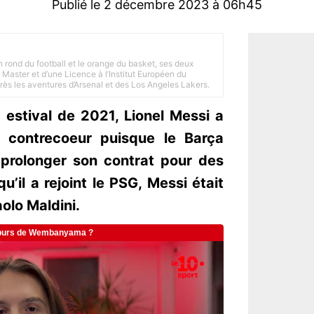
Publié le 2 décembre 2023 à 06h45
n rond du football et le orange du basket, ses deux
Master et d’une Licence à l’Institut Européen du
 près les aventures d’Arsenal et des Los Angeles Lakers.
estival de 2021, Lionel Messi a
à contrecoeur puisque le Barça
 prolonger son contrat pour des
qu’il a rejoint le PSG, Messi était
olo Maldini.