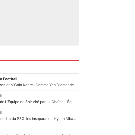
o Football
Antoine Griezmann et N'Golo Kanté : Comme Yan Diomandé, les deux champions du monde ont refusé de signer au PSG !
l
Un chroniqueur de L’Équipe du Soir viré par La Chaîne L’Équipe : Même Olivier Ménard n’avait pas pu empêcher son départ, «je l’ai appris sur Twitter, je l’ai vécu assez mal»
l
Loin du Real Madrid et du PSG, les inséparables Kylian Mbappé et Achraf Hakimi changent d'équipe le temps d'une journée !