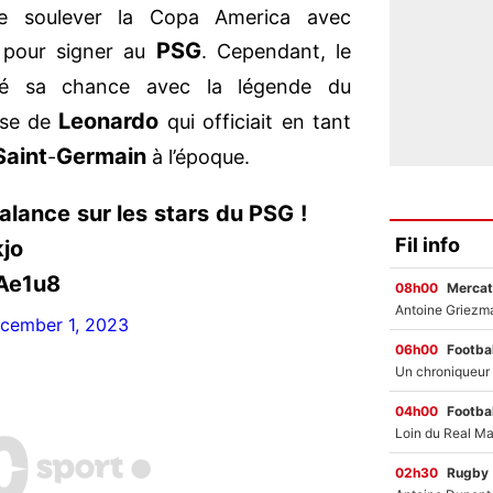
 de soulever la Copa America avec
PSG
s pour signer au
. Cependant, le
é sa chance avec la légende du
Leonardo
use de
qui officiait en tant
Saint
Germain
-
à l’époque.
alance sur les stars du PSG !
Fil info
jo
IAe1u8
08h00
Mercat
cember 1, 2023
06h00
Footbal
04h00
Footbal
02h30
Rugby