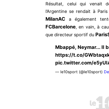
Résultat, celui qui venait
l’Argentine se rendait à Pari
Milan
AC
a également tent
FC
Barcelone
, en vain, à ca
Paris
que directeur sportif du
Mbappé, Neymar... Il b
https://t.co/GWbtaqxk
pic.twitter.com/e5yU
— le10sport (@le10sport)
De