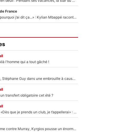
Antoine Dupont en deuil : Pendant ses vacances, la star du XV de France a perdu sa grand-mère
 de France
«Je ne sais pas pourquoi j’ai dit ça...» : Kylian Mbappé raconte sa première rencontre avec Zinédine Zidane (et c’est très drôle)
es
ll
ilà l'homme qui a tout gâché !
«Détester à vie», Stéphane Guy dans une embrouille à cause du PSG !
ll
n transfert obligatoire cet été ?
ll
Mercato - OM - «Dès que je prends un club, je t’appellerai» : La promesse de Marcelino au moment de claquer la porte
Victime de racisme contre Murray, Kyrgios pousse un énorme coup de gueule !