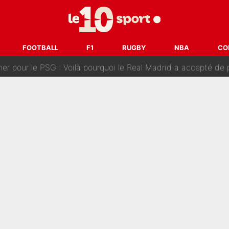
n transfert à l'OM, Quinten Timber raconte ses doutes après
fuse le transfert de Max Verstappen qui pourrait «faire des vagues»
FOOTBALL
F1
RUGBY
NBA
CO
r le PSG : Voilà pourquoi le Real Madrid a accepté de payer la somme reco
Voice Kids : Contacté par Matt Pokora, Kylian Mbappé a accepté
est terminé, DAZN a fait son choix pour Benjamin Da Silva et