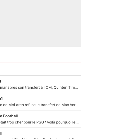
l
En plein cauchemar après son transfert à l'OM, Quinten Timber raconte ses doutes après sa signature à Marseille
e1
F1 - Une légende de McLaren refuse le transfert de Max Verstappen qui pourrait «faire des vagues» et plomber l'ambiance dans l'équipe
o Football
Yan Diomandé était trop cher pour le PSG : Voilà pourquoi le Real Madrid a accepté de payer la somme record de 140M€ pour boucler son transfert !
l