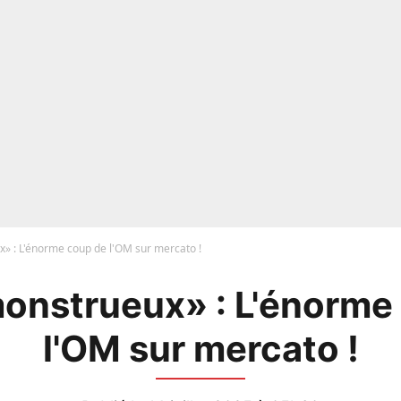
x» : L'énorme coup de l'OM sur mercato !
 monstrueux» : L'énorme
l'OM sur mercato !