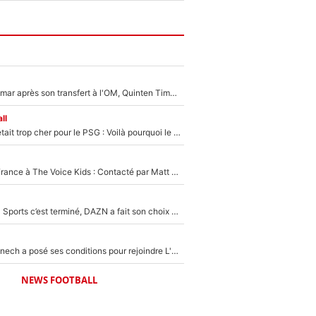
En plein cauchemar après son transfert à l'OM, Quinten Timber raconte ses doutes après sa signature à Marseille
ll
Yan Diomandé était trop cher pour le PSG : Voilà pourquoi le Real Madrid a accepté de payer la somme record de 140M€ pour boucler son transfert !
De l'équipe de France à The Voice Kids : Contacté par Matt Pokora, Kylian Mbappé a accepté de jouer un rôle inédit sur TF1 !
La Liga sur beIN Sports c’est terminé, DAZN a fait son choix pour Benjamin Da Silva et Omar Da Fonseca !
Raymond Domenech a posé ses conditions pour rejoindre L'EQUIPE du Soir : Il refuse de faire l'émission avec un autre chroniqueur !
NEWS FOOTBALL