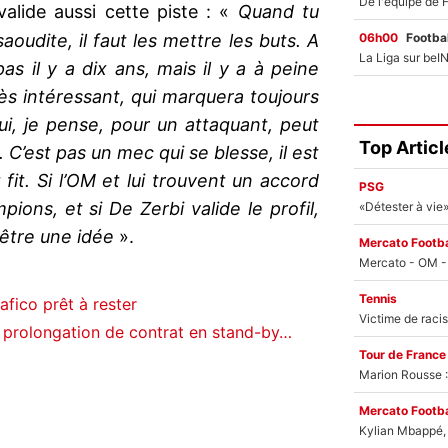
alide aussi cette piste : «
Quand tu
06h00
Footbal
oudite, il faut les mettre les buts. A
 pas il y a dix ans, mais il y a à peine
ès intéressant, qui marquera toujours
ui, je pense, pour un attaquant, peut
Top Articl
 C’est pas un mec qui se blesse, il est
fit. Si l’OM et lui trouvent un accord
PSG
ions, et si De Zerbi valide le profil,
être une idée
».
Mercato Footba
Tennis
fico prêt à rester
 prolongation de contrat en stand-by…
Tour de France
Marion Rousse :
Mercato Footba
Kylian Mbappé, u