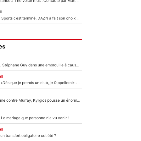
De l'équipe de France à The Voice Kids : Contacté par Matt Pokora, Kylian Mbappé a accepté de jouer un rôle inédit sur TF1 !
l
La Liga sur beIN Sports c’est terminé, DAZN a fait son choix pour Benjamin Da Silva et Omar Da Fonseca !
es
«Détester à vie», Stéphane Guy dans une embrouille à cause du PSG !
ll
Mercato - OM - «Dès que je prends un club, je t’appellerai» : La promesse de Marcelino au moment de claquer la porte
Victime de racisme contre Murray, Kyrgios pousse un énorme coup de gueule !
 Le mariage que personne n'a vu venir !
ll
n transfert obligatoire cet été ?