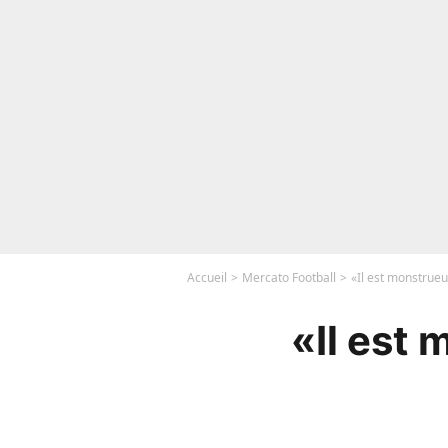
Accueil
Mercato Football
«Il est monstrueu
«Il est