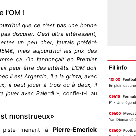
e l'OM !
jourd’hui que ce n’est pas une bonne
as discuter. C’est ultra intéressant,
certes un peu cher, j’aurais préféré
5M€, mais aujourd’hui les prix des
omme ça. On l’annonçait en Premier
Fil info
vait peut-être des intérêts. L’OM doit
 il est Argentin, il a la grinta, avec
10h00
Footbal
, il peut jouer à trois ou à deux, il
va jouer avec Balerdi
», confie-t-il au
09h15
Formul
09h00
Mercat
 est monstrueux»
Pierre-Emerick
la piste menant à
08h00
Footbal