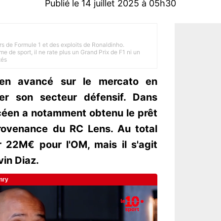
Publié le 14 juillet 2025 à 05h30
rs de Formule 1 et des exploits de Ronaldinho.
e de sport, il ne rate plus un Grand Prix de F1 ni un
tés
ien avancé sur le mercato en
er son secteur défensif. Dans
océen a notamment obtenu le prêt
ovenance du RC Lens. Au total
r 22M€ pour l'OM, mais il s'agit
vin Diaz.