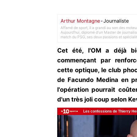
Arthur Montagne
-
Journaliste
Affamé de sport, il a grandi au son des moteu
Aujourd’hui, diplomé d'un Master de journalism
match du PSG, ses deux passions et spéciali
Cet été, l'OM a déjà b
commençant par renforc
cette optique, le club ph
de Facundo Medina en pr
l'opération pourrait coûte
d'un très joli coup selon Ke