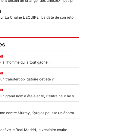
«Il y a probablement besoin de changer des choses» : Les premiers changements de Zinedine Zidane en équipe de France sont révélés ?
l
France Pierron sur La Chaîne L'EQUIPE : La date de son retour dans L'EQUIPE de Choc est connue... et c'était très attendu
es
ll
ilà l'homme qui a tout gâché !
ll
n transfert obligatoire cet été ?
ll
Mercato - OM : Un grand nom a été éjecté, «l’entraîneur ne voulait pas me conserver»
Victime de racisme contre Murray, Kyrgios pousse un énorme coup de gueule !
hève le Real Madrid, le vestiaire exulte