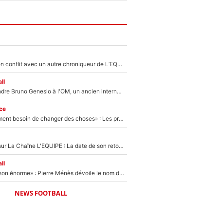
Johan Micoud en conflit avec un autre chroniqueur de L’EQUIPE du Soir : «Pendant un moment, je ne les ai pas remis ensemble dans l'émission»
ll
Proche de rejoindre Bruno Genesio à l'OM, un ancien international français va finalement débarquer... sur RMC !
ce
«Il y a probablement besoin de changer des choses» : Les premiers changements de Zinedine Zidane en équipe de France sont révélés ?
France Pierron sur La Chaîne L'EQUIPE : La date de son retour dans L'EQUIPE de Choc est connue... et c'était très attendu
ll
«Il a fait une saison énorme» : Pierre Ménès dévoile le nom du joueur que l’OM devait absolument recruter cet été, l’IA valide la piste !
NEWS FOOTBALL