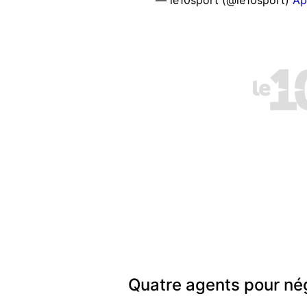
— le10sport (@le10sport)
Ap
Quatre agents pour nég