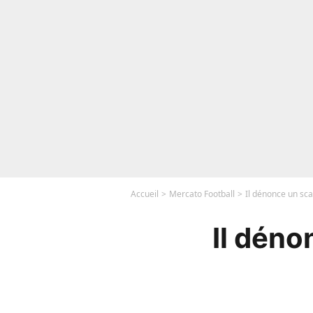
Accueil
Mercato Football
Il dénonce un sc
Il déno