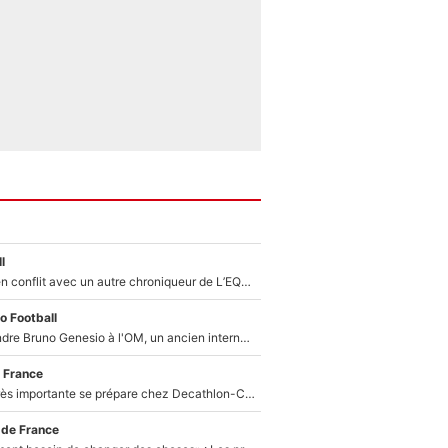
l
Johan Micoud en conflit avec un autre chroniqueur de L’EQUIPE du Soir : «Pendant un moment, je ne les ai pas remis ensemble dans l'émission»
o Football
Proche de rejoindre Bruno Genesio à l'OM, un ancien international français va finalement débarquer... sur RMC !
 France
Une signature très importante se prépare chez Decathlon-CMA CGM pour aider Paul Seixas à gagner le Tour de France 2027
 de France