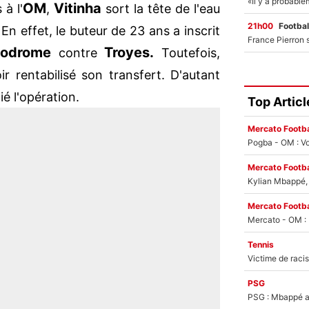
OM
Vitinha
 à l'
,
sort la tête de l'eau
21h00
Footbal
 En effet, le buteur de 23 ans a inscrit
lodrome
Troyes.
contre
Toutefois,
r rentabilisé son transfert. D'autant
ié l'opération.
Top Articl
Mercato Footba
Pogba - OM : Vo
Mercato Footba
Kylian Mbappé, u
Mercato Footba
Tennis
PSG
PSG : Mbappé ac