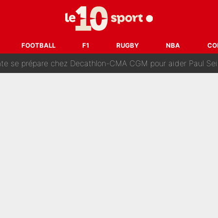
 autre chroniqueur de L’EQUIPE du Soir : «Pendant un moment, je ne les 
enesio à l'OM, un ancien international français va finalemen
FOOTBALL
F1
RUGBY
NBA
CO
te se prépare chez Decathlon-CMA CGM pour aider Paul Seixas
e changer des choses» : Les premiers changements de Zinedine Zidan
e L'EQUIPE : La date de son retour dans L'EQUIPE de Choc est 