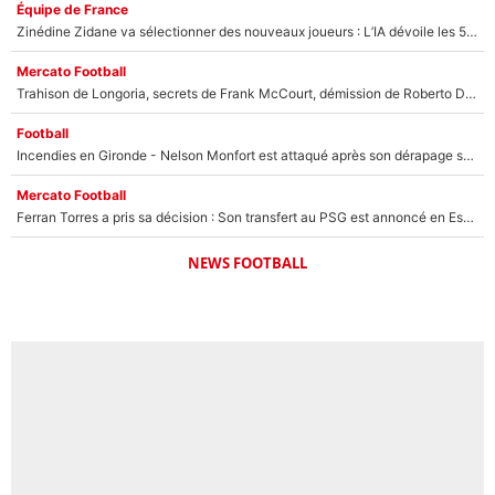
Équipe de France
Zinédine Zidane va sélectionner des nouveaux joueurs : L’IA dévoile les 5 cracks qui pourraient rapidement le rejoindre en équipe de France !
Mercato Football
Trahison de Longoria, secrets de Frank McCourt, démission de Roberto De Zerbi : Medhi Benatia se lâche sur son départ de l'OM et fait d'importantes révélations
Football
Incendies en Gironde - Nelson Monfort est attaqué après son dérapage sur CNews : «Et lui, il prend combien pour parler dans un studio climatisé?»
Mercato Football
Ferran Torres a pris sa décision : Son transfert au PSG est annoncé en Espagne !
NEWS FOOTBALL