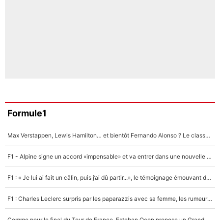
Formule1
Max Verstappen, Lewis Hamilton… et bientôt Fernando Alonso ? Le classement des pilotes les mieux payés en Formule 1 risque de changer !
F1 - Alpine signe un accord «impensable» et va entrer dans une nouvelle dimension : Grande nouvelle pour Pierre Gasly !
F1 : « Je lui ai fait un câlin, puis j’ai dû partir...», le témoignage émouvant de Max Verstappen sur sa fille
F1 : Charles Leclerc surpris par les paparazzis avec sa femme, les rumeurs étaient vraies !
Comme pour le final du Tour de France, Esteban Ocon propose un Grand Prix de Formule 1 à Paris : «Autour de l’Arc de Triomphe, ce serait génial» !