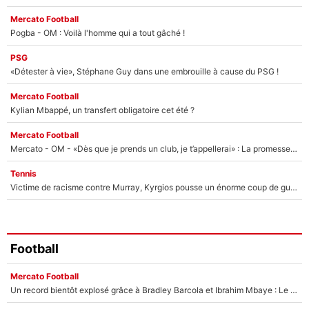
Mercato Football
Pogba - OM : Voilà l'homme qui a tout gâché !
PSG
«Détester à vie», Stéphane Guy dans une embrouille à cause du PSG !
Mercato Football
Kylian Mbappé, un transfert obligatoire cet été ?
Mercato Football
Mercato - OM - «Dès que je prends un club, je t’appellerai» : La promesse de Marcelino au moment de claquer la porte
Tennis
Victime de racisme contre Murray, Kyrgios pousse un énorme coup de gueule !
Football
Mercato Football
Un record bientôt explosé grâce à Bradley Barcola et Ibrahim Mbaye : Le PSG sur le point de réaliser un mercato historique ?