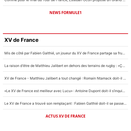
NEWS FORMULE1
XV de France
Mis de côté par Fabien Galthié, un joueur du XV de France partage sa frustration : «ils ne me l’ont pas dit tout de suite»
La raison d'être de Matthieu Jalibert en dehors des terrains de rugby : «Ça m'atteint autant que si tu touches à un membre de ma famille»
XV de France - Matthieu Jalibert a tout changé : Romain Ntamack doit-il s’inquiéter pour sa place à un an de la Coupe du monde ?
«Le XV de France est meilleur avec Lucu» : Antoine Dupont doit-il s’inquiéter pour sa place ?
Le XV de France a trouvé son remplaçant : Fabien Galthié doit-il se passer d'Antoine Dupont ?
ACTUS XV DE FRANCE