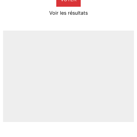
4%
Voir les résultats
Amine Harit
3%
Faris Moumbagna
4%
Un autre joueur
5%
1650 personnes ont participé aux votes.