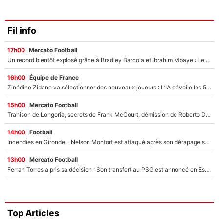
Fil info
17h00
Mercato Football
Un record bientôt explosé grâce à Bradley Barcola et Ibrahim Mbaye : Le PSG sur le point de réaliser un mercato historique ?
16h00
Équipe de France
Zinédine Zidane va sélectionner des nouveaux joueurs : L’IA dévoile les 5 cracks qui pourraient rapidement le rejoindre en équipe de France !
15h00
Mercato Football
Trahison de Longoria, secrets de Frank McCourt, démission de Roberto De Zerbi : Medhi Benatia se lâche sur son départ de l'OM et fait d'importantes révélations
14h00
Football
Incendies en Gironde - Nelson Monfort est attaqué après son dérapage sur CNews : «Et lui, il prend combien pour parler dans un studio climatisé?»
13h00
Mercato Football
Ferran Torres a pris sa décision : Son transfert au PSG est annoncé en Espagne !
Top Articles