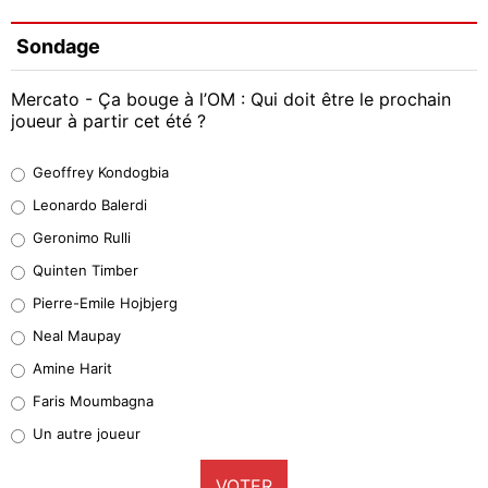
Sondage
Mercato - Ça bouge à l’OM : Qui doit être le prochain
joueur à partir cet été ?
Geoffrey Kondogbia
Geoffrey Kondogbia
38%
Leonardo Balerdi
Leonardo Balerdi
Geronimo Rulli
32%
Quinten Timber
Geronimo Rulli
Pierre-Emile Hojbjerg
5%
Neal Maupay
Quinten Timber
Amine Harit
1%
Faris Moumbagna
Pierre-Emile Hojbjerg
Un autre joueur
9%
VOTER
Neal Maupay