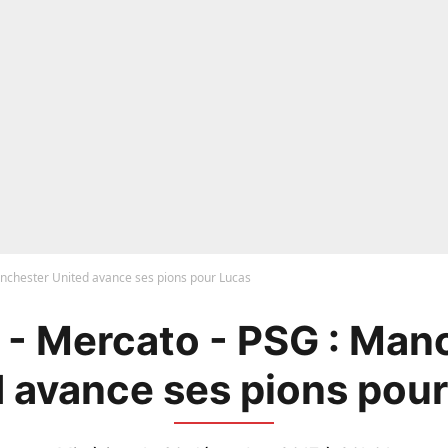
nchester United avance ses pions pour Lucas
- Mercato - PSG : Man
 avance ses pions pou