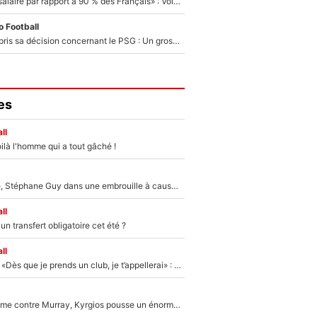
«C'est un beau salaire par rapport à 90 % des Français» : Voilà combien touchait Nelson Monfort sur France Télévisions avant de rejoindre CNews
 Football
Ferran Torres a pris sa décision concernant le PSG : Un gros club étranger prêt à relancer le feuilleton pour la signature du champion du monde 2026 !
es
ll
ilà l'homme qui a tout gâché !
«Détester à vie», Stéphane Guy dans une embrouille à cause du PSG !
ll
n transfert obligatoire cet été ?
ll
Mercato - OM - «Dès que je prends un club, je t’appellerai» : La promesse de Marcelino au moment de claquer la porte
Victime de racisme contre Murray, Kyrgios pousse un énorme coup de gueule !