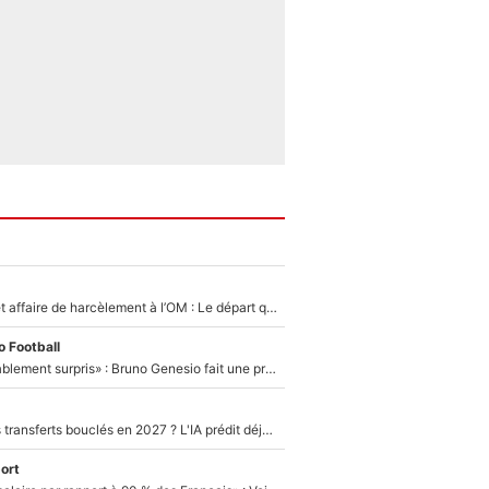
Climat toxique et affaire de harcèlement à l’OM : Le départ qui soulage le vestiaire de Bruno Genesio
 Football
«Très, très agréablement surpris» : Bruno Genesio fait une promesse pour la suite du mercato de l’OM et rassure les supporters
PSG : Deux gros transferts bouclés en 2027 ? L'IA prédit déjà les deux joueurs qui pourraient rejoindre Luis Enrique !
ort