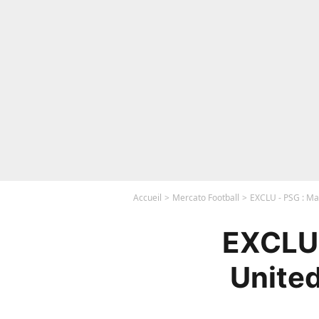
Accueil
Mercato Football
EXCLU - PSG : Ma
EXCLU 
United