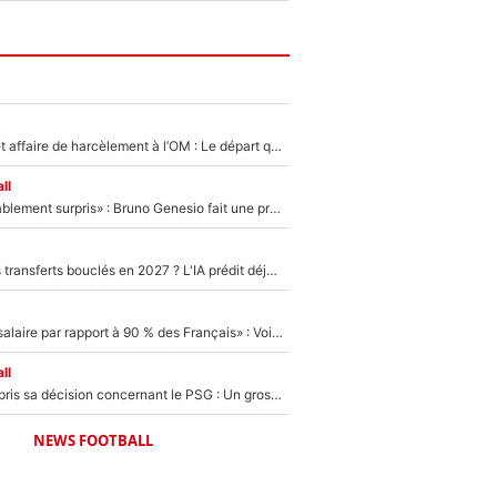
Climat toxique et affaire de harcèlement à l’OM : Le départ qui soulage le vestiaire de Bruno Genesio
ll
«Très, très agréablement surpris» : Bruno Genesio fait une promesse pour la suite du mercato de l’OM et rassure les supporters
PSG : Deux gros transferts bouclés en 2027 ? L'IA prédit déjà les deux joueurs qui pourraient rejoindre Luis Enrique !
«C'est un beau salaire par rapport à 90 % des Français» : Voilà combien touchait Nelson Monfort sur France Télévisions avant de rejoindre CNews
ll
Ferran Torres a pris sa décision concernant le PSG : Un gros club étranger prêt à relancer le feuilleton pour la signature du champion du monde 2026 !
NEWS FOOTBALL