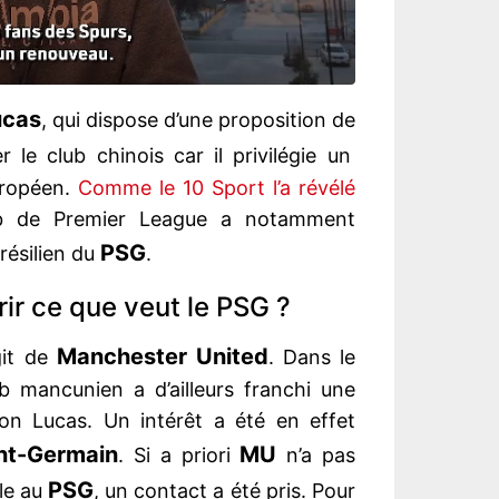
ucas
, qui dispose d’une proposition de
er le club chinois car il privilégie un
uropéen.
Comme le 10 Sport l’a révélé
ub de Premier League a notamment
PSG
brésilien du
.
rir ce que veut le PSG ?
Manchester United
git de
. Dans le
b mancunien a d’ailleurs franchi une
ion Lucas. Un intérêt a été en effet
int-Germain
MU
. Si a priori
n’a pas
PSG
lle au
, un contact a été pris. Pour