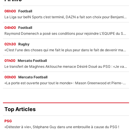
06h00
Football
La Liga sur beIN Sports c’est terminé, DAZN a fait son choix pour Benjamin Da Silva et Omar Da Fonseca !
04h00
Football
Raymond Domenech a posé ses conditions pour rejoindre L'EQUIPE du Soir : Il refuse de faire l'émission avec un autre chroniqueur !
02h30
Rugby
«C’est l'une des choses qui me fait le plus peur dans le fait de devenir maman» : En couple avec Antoine Dupont, Iris Mittenaere s'inquiète déjà pour ses futurs enfants !
01h00
Mercato Football
Le transfert de Maghnes Akliouche menace Désiré Doué au PSG : «Je valide à 200%»
00h00
Mercato Football
«La porte est ouverte pour tout le monde» : Mason Greenwood et Pierre-Emerick Aubameyang ont quitté l'OM, Amine Gouiri balance sur la suite du mercato et sur la réaction du vestiaire !
Top Articles
PSG
«Détester à vie», Stéphane Guy dans une embrouille à cause du PSG !