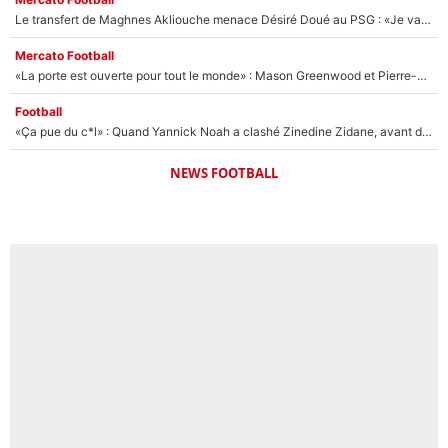
Le transfert de Maghnes Akliouche menace Désiré Doué au PSG : «Je valide à 200%»
Mercato Football
«La porte est ouverte pour tout le monde» : Mason Greenwood et Pierre-Emerick Aubameyang ont quitté l'OM, Amine Gouiri balance sur la suite du mercato et sur la réaction du vestiaire !
Football
«Ça pue du c*l» : Quand Yannick Noah a clashé Zinedine Zidane, avant de se faire recadrer par le nouveau sélectionneur de l'équipe de France !
NEWS FOOTBALL