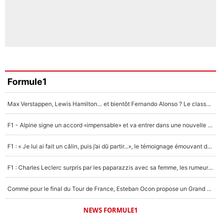
Formule1
Max Verstappen, Lewis Hamilton… et bientôt Fernando Alonso ? Le classement des pilotes les mieux payés en Formule 1 risque de changer !
F1 - Alpine signe un accord «impensable» et va entrer dans une nouvelle dimension : Grande nouvelle pour Pierre Gasly !
F1 : « Je lui ai fait un câlin, puis j’ai dû partir...», le témoignage émouvant de Max Verstappen sur sa fille
F1 : Charles Leclerc surpris par les paparazzis avec sa femme, les rumeurs étaient vraies !
Comme pour le final du Tour de France, Esteban Ocon propose un Grand Prix de Formule 1 à Paris : «Autour de l’Arc de Triomphe, ce serait génial» !
NEWS FORMULE1