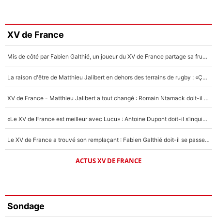
XV de France
Mis de côté par Fabien Galthié, un joueur du XV de France partage sa frustration : «ils ne me l’ont pas dit tout de suite»
La raison d'être de Matthieu Jalibert en dehors des terrains de rugby : «Ça m'atteint autant que si tu touches à un membre de ma famille»
XV de France - Matthieu Jalibert a tout changé : Romain Ntamack doit-il s’inquiéter pour sa place à un an de la Coupe du monde ?
«Le XV de France est meilleur avec Lucu» : Antoine Dupont doit-il s’inquiéter pour sa place ?
Le XV de France a trouvé son remplaçant : Fabien Galthié doit-il se passer d'Antoine Dupont ?
ACTUS XV DE FRANCE
Sondage