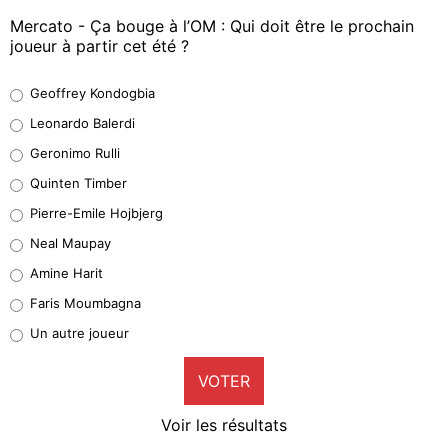
Mercato - Ça bouge à l’OM : Qui doit être le prochain
joueur à partir cet été ?
Geoffrey Kondogbia
Geoffrey Kondogbia
38%
Leonardo Balerdi
Leonardo Balerdi
Geronimo Rulli
32%
Quinten Timber
Geronimo Rulli
Pierre-Emile Hojbjerg
5%
Neal Maupay
Quinten Timber
Amine Harit
1%
Faris Moumbagna
Pierre-Emile Hojbjerg
Un autre joueur
9%
VOTER
Neal Maupay
4%
Voir les résultats
Amine Harit