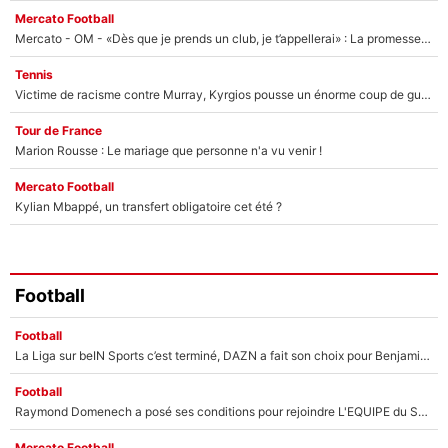
Mercato Football
Mercato - OM - «Dès que je prends un club, je t’appellerai» : La promesse de Marcelino au moment de claquer la porte
Tennis
Victime de racisme contre Murray, Kyrgios pousse un énorme coup de gueule !
Tour de France
Marion Rousse : Le mariage que personne n'a vu venir !
Mercato Football
Kylian Mbappé, un transfert obligatoire cet été ?
Football
Football
La Liga sur beIN Sports c’est terminé, DAZN a fait son choix pour Benjamin Da Silva et Omar Da Fonseca !
Football
Raymond Domenech a posé ses conditions pour rejoindre L'EQUIPE du Soir : Il refuse de faire l'émission avec un autre chroniqueur !
Mercato Football