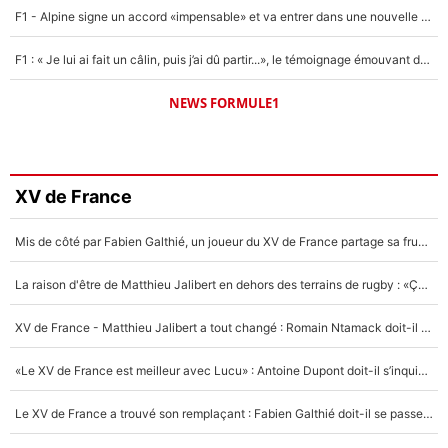
F1 - Alpine signe un accord «impensable» et va entrer dans une nouvelle dimension : Grande nouvelle pour Pierre Gasly !
F1 : « Je lui ai fait un câlin, puis j’ai dû partir...», le témoignage émouvant de Max Verstappen sur sa fille
NEWS FORMULE1
XV de France
Mis de côté par Fabien Galthié, un joueur du XV de France partage sa frustration : «ils ne me l’ont pas dit tout de suite»
La raison d'être de Matthieu Jalibert en dehors des terrains de rugby : «Ça m'atteint autant que si tu touches à un membre de ma famille»
XV de France - Matthieu Jalibert a tout changé : Romain Ntamack doit-il s’inquiéter pour sa place à un an de la Coupe du monde ?
«Le XV de France est meilleur avec Lucu» : Antoine Dupont doit-il s’inquiéter pour sa place ?
Le XV de France a trouvé son remplaçant : Fabien Galthié doit-il se passer d'Antoine Dupont ?