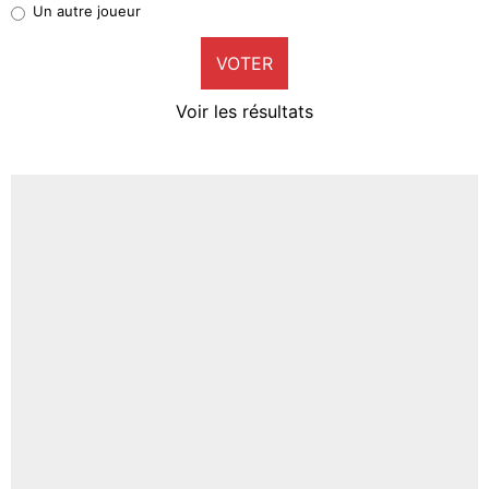
Un autre joueur
9%
VOTER
Neal Maupay
4%
Voir les résultats
Amine Harit
3%
Faris Moumbagna
4%
Un autre joueur
5%
1706 personnes ont participé aux votes.