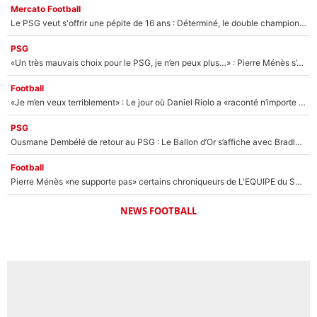
Mercato Football
Le PSG veut s'offrir une pépite de 16 ans : Déterminé, le double champion d'Europe en titre est prêt à lâcher 40M€ pour celui que l'on compare déjà à Vinicius Jr !
PSG
«Un très mauvais choix pour le PSG, je n’en peux plus…» : Pierre Ménès s’est complètement trompé avec Luis Enrique et ces déclarations le prouvent !
Football
«Je m’en veux terriblement» : Le jour où Daniel Riolo a «raconté n’importe quoi» dans l'After Foot !
PSG
Ousmane Dembélé de retour au PSG : Le Ballon d’Or s’affiche avec Bradley Barcola en plein cœur du feuilleton sur son départ !
Football
Pierre Ménès «ne supporte pas» certains chroniqueurs de L'EQUIPE du Soir : Ils vont tous partir !
NEWS FOOTBALL