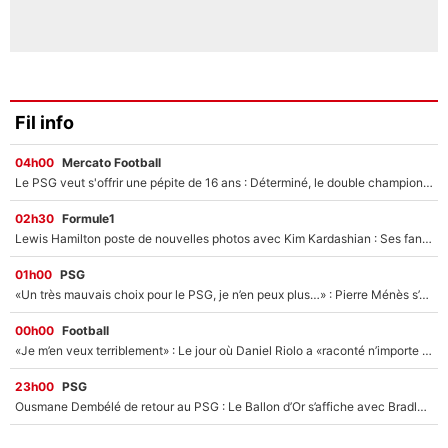
Fil info
04h00
Mercato Football
Le PSG veut s'offrir une pépite de 16 ans : Déterminé, le double champion d'Europe en titre est prêt à lâcher 40M€ pour celui que l'on compare déjà à Vinicius Jr !
02h30
Formule1
Lewis Hamilton poste de nouvelles photos avec Kim Kardashian : Ses fans le voient déjà redevenir champion du monde de F1 grâce à elle !
01h00
PSG
«Un très mauvais choix pour le PSG, je n’en peux plus…» : Pierre Ménès s’est complètement trompé avec Luis Enrique et ces déclarations le prouvent !
00h00
Football
«Je m’en veux terriblement» : Le jour où Daniel Riolo a «raconté n’importe quoi» dans l'After Foot !
23h00
PSG
Ousmane Dembélé de retour au PSG : Le Ballon d’Or s’affiche avec Bradley Barcola en plein cœur du feuilleton sur son départ !