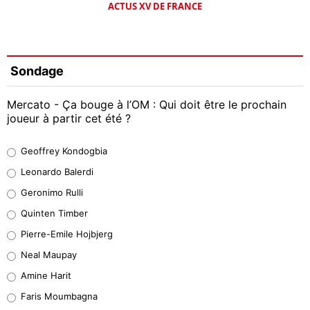
ACTUS XV DE FRANCE
Sondage
Mercato - Ça bouge à l’OM : Qui doit être le prochain
joueur à partir cet été ?
Geoffrey Kondogbia
Geoffrey Kondogbia
38%
Leonardo Balerdi
Leonardo Balerdi
Geronimo Rulli
32%
Quinten Timber
Geronimo Rulli
Pierre-Emile Hojbjerg
5%
Neal Maupay
Quinten Timber
Amine Harit
1%
Faris Moumbagna
Pierre-Emile Hojbjerg