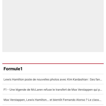
Formule1
Lewis Hamilton poste de nouvelles photos avec Kim Kardashian : Ses fans le voient déjà redevenir champion du monde de F1 grâce à elle !
F1 - Une légende de McLaren refuse le transfert de Max Verstappen qui pourrait «faire des vagues» et plomber l'ambiance dans l'équipe
Max Verstappen, Lewis Hamilton… et bientôt Fernando Alonso ? Le classement des pilotes les mieux payés en Formule 1 risque de changer !