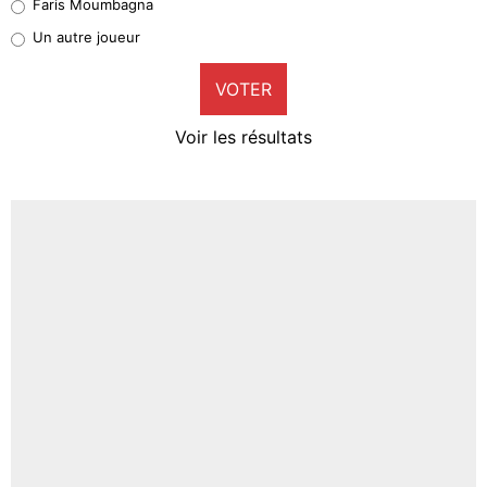
Faris Moumbagna
Pierre-Emile Hojbjerg
Un autre joueur
9%
VOTER
Neal Maupay
4%
Voir les résultats
Amine Harit
3%
Faris Moumbagna
4%
Un autre joueur
5%
1471 personnes ont participé aux votes.