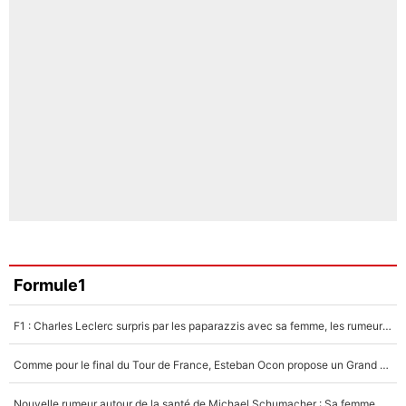
Formule1
F1 : Charles Leclerc surpris par les paparazzis avec sa femme, les rumeurs étaient vraies !
Comme pour le final du Tour de France, Esteban Ocon propose un Grand Prix de Formule 1 à Paris : «Autour de l’Arc de Triomphe, ce serait génial» !
Nouvelle rumeur autour de la santé de Michael Schumacher : Sa femme Corinna sort du silence