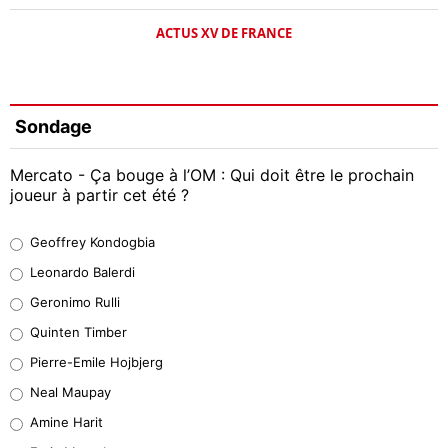
ACTUS XV DE FRANCE
Sondage
Mercato - Ça bouge à l’OM : Qui doit être le prochain
joueur à partir cet été ?
Geoffrey Kondogbia
Geoffrey Kondogbia
38%
Leonardo Balerdi
Leonardo Balerdi
Geronimo Rulli
32%
Quinten Timber
Geronimo Rulli
Pierre-Emile Hojbjerg
4%
Neal Maupay
Quinten Timber
Amine Harit
1%