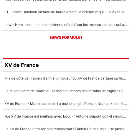
F1 - Lewis Hamilton victime de harcèlement, la discipline qui lui a évité le pire : «J'aurais probablement mal tourné»
Lewis Hamilton : Le talent inattendu dévoilé sur les réseaux sociaux qui a impressionné Kim Kardashian pendant leurs vacances en amoureux !
NEWS FORMULE1
XV de France
Mis de côté par Fabien Galthié, un joueur du XV de France partage sa frustration : «ils ne me l’ont pas dit tout de suite»
La raison d'être de Matthieu Jalibert en dehors des terrains de rugby : «Ça m'atteint autant que si tu touches à un membre de ma famille»
XV de France - Matthieu Jalibert a tout changé : Romain Ntamack doit-il s’inquiéter pour sa place à un an de la Coupe du monde ?
«Le XV de France est meilleur avec Lucu» : Antoine Dupont doit-il s’inquiéter pour sa place ?
Le XV de France a trouvé son remplaçant : Fabien Galthié doit-il se passer d'Antoine Dupont ?