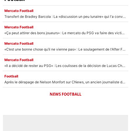
Mercato Football
Transfert de Bradley Barcola : La «discussion un peu lunaire» qui l'a convaincu de quitter le PSG, son entourage est pointé du doigt
Mercato Football
«Ça peut attirer des bons joueurs» : Le mercato du PSG va faire des victimes dans l'effectif de Luis Enrique ?
Mercato Football
«C’est une bonne chose qu’il ne vienne pas» : Le soulagement de l'After Foot après le transfert avorté de Yan Diomandé au PSG
Mercato Football
«Il a décidé de rester au PSG» : Les coulisses de la décision de Lucas Chevalier pour son transfert
Football
Après le dérapage de Nelson Monfort sur CNews, un ancien journaliste de France Télévisions relance la polémique sur les incendies en Gironde
NEWS FOOTBALL