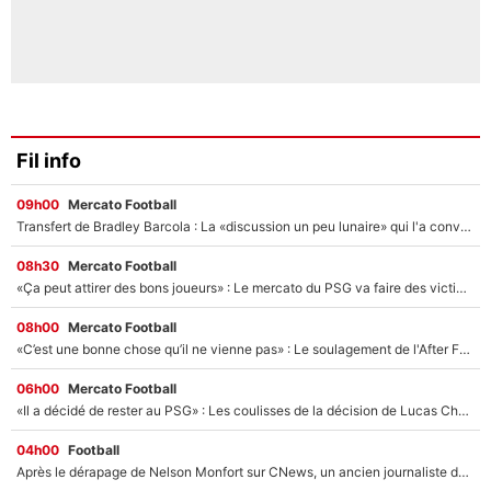
Fil info
09h00
Mercato Football
Transfert de Bradley Barcola : La «discussion un peu lunaire» qui l'a convaincu de quitter le PSG, son entourage est pointé du doigt
08h30
Mercato Football
«Ça peut attirer des bons joueurs» : Le mercato du PSG va faire des victimes dans l'effectif de Luis Enrique ?
08h00
Mercato Football
«C’est une bonne chose qu’il ne vienne pas» : Le soulagement de l'After Foot après le transfert avorté de Yan Diomandé au PSG
06h00
Mercato Football
«Il a décidé de rester au PSG» : Les coulisses de la décision de Lucas Chevalier pour son transfert
04h00
Football
Après le dérapage de Nelson Monfort sur CNews, un ancien journaliste de France Télévisions relance la polémique sur les incendies en Gironde