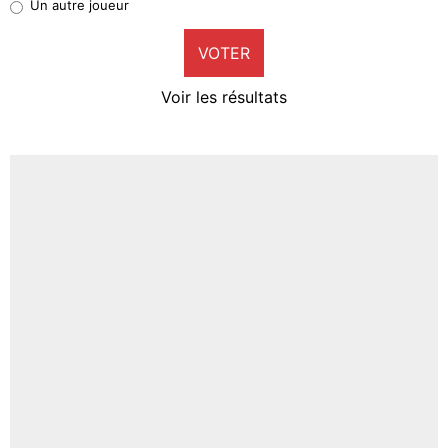
Un autre joueur
9%
VOTER
Neal Maupay
4%
Voir les résultats
Amine Harit
3%
Faris Moumbagna
4%
Un autre joueur
5%
1459 personnes ont participé aux votes.