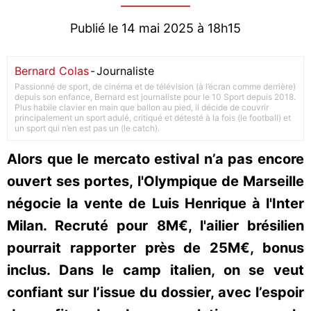
Publié le 14 mai 2025 à 18h15
Bernard Colas
-
Journaliste
Passionné de sport, de cinéma et de télévision (à l’écran comme derrière)
depuis son enfance, Bernard est journaliste pour le 10 Sport depuis 2018.
Plus habile clavier en main que ballon au pied, il décide de couvrir
principalement un sport adulé, critiqué et détesté à la fois (le football) et
un sport qui n’en est pas un (le catch).
Alors que le mercato estival n’a pas encore
ouvert ses portes, l'Olympique de Marseille
négocie la vente de Luis Henrique à l'Inter
Milan. Recruté pour 8M€, l'ailier brésilien
pourrait rapporter près de 25M€, bonus
inclus. Dans le camp italien, on se veut
confiant sur l’issue du dossier, avec l’espoir