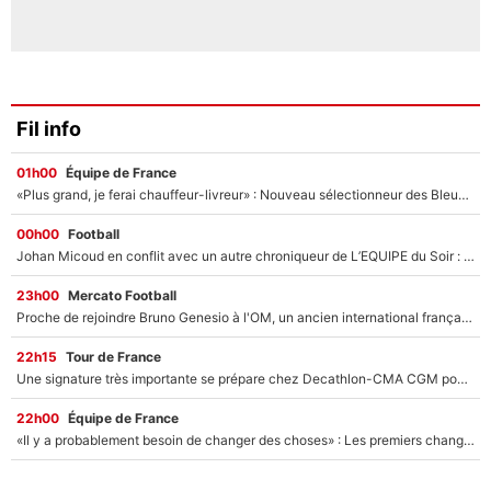
Fil info
01h00
Équipe de France
«Plus grand, je ferai chauffeur-livreur» : Nouveau sélectionneur des Bleus, Zinédine Zidane s’était imaginé un avenir très différent lorsqu'il était enfant
00h00
Football
Johan Micoud en conflit avec un autre chroniqueur de L’EQUIPE du Soir : «Pendant un moment, je ne les ai pas remis ensemble dans l'émission»
23h00
Mercato Football
Proche de rejoindre Bruno Genesio à l'OM, un ancien international français va finalement débarquer... sur RMC !
22h15
Tour de France
Une signature très importante se prépare chez Decathlon-CMA CGM pour aider Paul Seixas à gagner le Tour de France 2027
22h00
Équipe de France
«Il y a probablement besoin de changer des choses» : Les premiers changements de Zinedine Zidane en équipe de France sont révélés ?