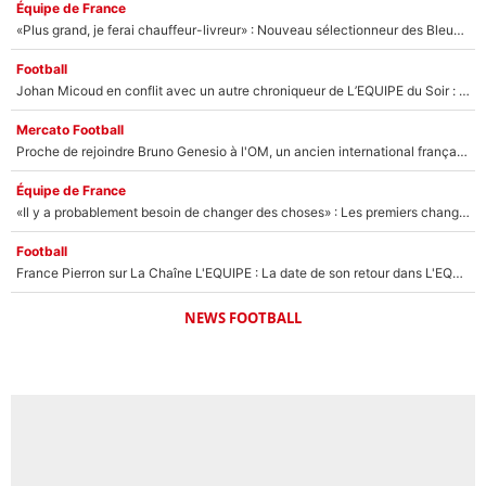
Équipe de France
«Plus grand, je ferai chauffeur-livreur» : Nouveau sélectionneur des Bleus, Zinédine Zidane s’était imaginé un avenir très différent lorsqu'il était enfant
Football
Johan Micoud en conflit avec un autre chroniqueur de L’EQUIPE du Soir : «Pendant un moment, je ne les ai pas remis ensemble dans l'émission»
Mercato Football
Proche de rejoindre Bruno Genesio à l'OM, un ancien international français va finalement débarquer... sur RMC !
Équipe de France
«Il y a probablement besoin de changer des choses» : Les premiers changements de Zinedine Zidane en équipe de France sont révélés ?
Football
France Pierron sur La Chaîne L'EQUIPE : La date de son retour dans L'EQUIPE de Choc est connue... et c'était très attendu
NEWS FOOTBALL