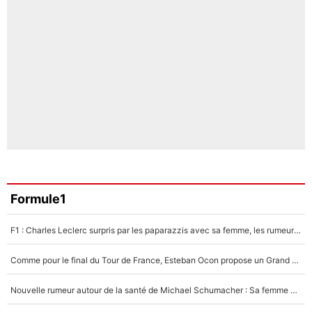
Formule1
F1 : Charles Leclerc surpris par les paparazzis avec sa femme, les rumeurs étaient vraies !
Comme pour le final du Tour de France, Esteban Ocon propose un Grand Prix de Formule 1 à Paris : «Autour de l’Arc de Triomphe, ce serait génial» !
Nouvelle rumeur autour de la santé de Michael Schumacher : Sa femme Corinna sort du silence