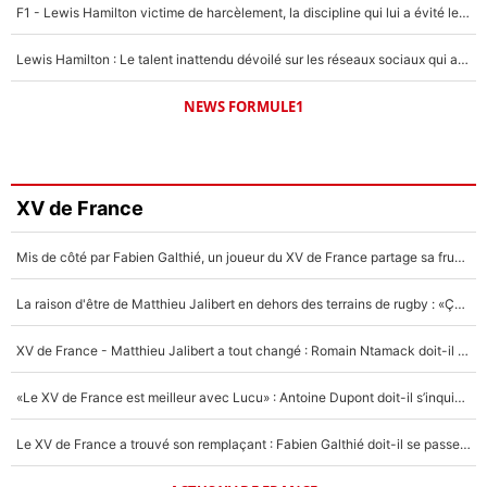
F1 - Lewis Hamilton victime de harcèlement, la discipline qui lui a évité le pire : «J'aurais probablement mal tourné»
Lewis Hamilton : Le talent inattendu dévoilé sur les réseaux sociaux qui a impressionné Kim Kardashian pendant leurs vacances en amoureux !
NEWS FORMULE1
XV de France
Mis de côté par Fabien Galthié, un joueur du XV de France partage sa frustration : «ils ne me l’ont pas dit tout de suite»
La raison d'être de Matthieu Jalibert en dehors des terrains de rugby : «Ça m'atteint autant que si tu touches à un membre de ma famille»
XV de France - Matthieu Jalibert a tout changé : Romain Ntamack doit-il s’inquiéter pour sa place à un an de la Coupe du monde ?
«Le XV de France est meilleur avec Lucu» : Antoine Dupont doit-il s’inquiéter pour sa place ?
Le XV de France a trouvé son remplaçant : Fabien Galthié doit-il se passer d'Antoine Dupont ?