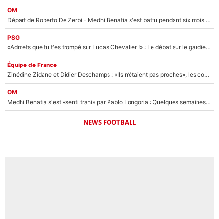
OM
Départ de Roberto De Zerbi - Medhi Benatia s'est battu pendant six mois pour le retenir à l'OM, le PSG a été le naufrage de trop : «Je pars avec toi»
PSG
«Admets que tu t'es trompé sur Lucas Chevalier !» : Le débat sur le gardien du PSG vire au clash à l'After Foot
Équipe de France
Zinédine Zidane et Didier Deschamps : «Ils n’étaient pas proches», les confidences d’un membre de l’équipe de France 1998 sur leur relation spéciale
OM
Medhi Benatia s'est «senti trahi» par Pablo Longoria : Quelques semaines après son départ, l'ancien directeur de football de l'OM règle ses comptes
NEWS FOOTBALL