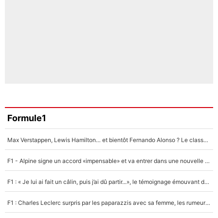
Formule1
Max Verstappen, Lewis Hamilton… et bientôt Fernando Alonso ? Le classement des pilotes les mieux payés en Formule 1 risque de changer !
F1 - Alpine signe un accord «impensable» et va entrer dans une nouvelle dimension : Grande nouvelle pour Pierre Gasly !
F1 : « Je lui ai fait un câlin, puis j’ai dû partir...», le témoignage émouvant de Max Verstappen sur sa fille
F1 : Charles Leclerc surpris par les paparazzis avec sa femme, les rumeurs étaient vraies !