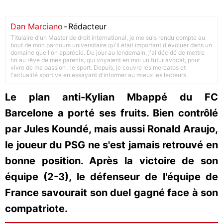
Dan Marciano
-
Rédacteur
Titulaire d'un Master de droit international, je me suis rendu compte au
bout de mon parcours universitaire qu'il était important d'évoluer dans un
domaine que l'on apprécie. Du jour au lendemain, j'ai décidé de mettre
fin au rêve de mes parents, qui voyaient en moi un futur avocat, pour
vivre de ma passion : le sport. Depuis, je couvre les mercatos et
l'actualité sportive en essayant d'informer au mieux les lecteurs.
Le plan anti-Kylian Mbappé du FC
Barcelone a porté ses fruits. Bien contrôlé
par Jules Koundé, mais aussi Ronald Araujo,
le joueur du PSG ne s'est jamais retrouvé en
bonne position. Après la victoire de son
équipe (2-3), le défenseur de l'équipe de
France savourait son duel gagné face à son
compatriote.