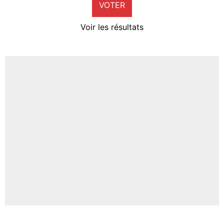
VOTER
Neal Maupay
4%
Voir les résultats
Amine Harit
3%
Faris Moumbagna
4%
Un autre joueur
5%
1619 personnes ont participé aux votes.