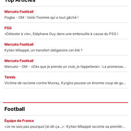
Mercato Football
Pogba - OM : Voilà l'homme qui a tout gâché !
PSG
«Détester à vie», Stéphane Guy dans une embrouille à cause du PSG !
Mercato Football
Kylian Mbappé, un transfert obligatoire cet été ?
Mercato Football
Mercato - OM - «Dès que je prends un club, je t’appellerai» : La promesse de Marcelino au moment de claquer la porte
Tennis
Victime de racisme contre Murray, Kyrgios pousse un énorme coup de gueule !
Football
Équipe de France
«Je ne sais pas pourquoi j’ai dit ça...» : Kylian Mbappé raconte sa première rencontre avec Zinédine Zidane (et c’est très drôle)