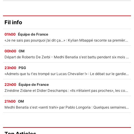
Fil info
01h00
Équipe de France
«Je ne sais pas pourquoi j’ai dit ça...» : Kylian Mbappé raconte sa première rencontre avec Zinédine Zidane (et c’est très drôle)
00h00
OM
Départ de Roberto De Zerbi - Medhi Benatia s'est battu pendant six mois pour le retenir à l'OM, le PSG a été le naufrage de trop : «Je pars avec toi»
23h00
PSG
«Admets que tu t'es trompé sur Lucas Chevalier !» : Le débat sur le gardien du PSG vire au clash à l'After Foot
22h00
Équipe de France
Zinédine Zidane et Didier Deschamps : «Ils n’étaient pas proches», les confidences d’un membre de l’équipe de France 1998 sur leur relation spéciale
21h00
OM
Medhi Benatia s'est «senti trahi» par Pablo Longoria : Quelques semaines après son départ, l'ancien directeur de football de l'OM règle ses comptes
Top Articles