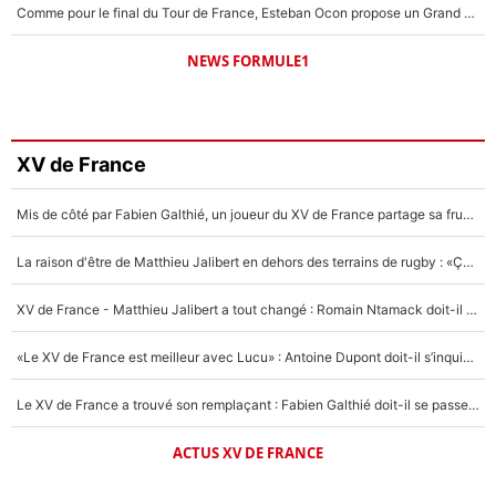
Comme pour le final du Tour de France, Esteban Ocon propose un Grand Prix de Formule 1 à Paris : «Autour de l’Arc de Triomphe, ce serait génial» !
NEWS FORMULE1
XV de France
Mis de côté par Fabien Galthié, un joueur du XV de France partage sa frustration : «ils ne me l’ont pas dit tout de suite»
La raison d'être de Matthieu Jalibert en dehors des terrains de rugby : «Ça m'atteint autant que si tu touches à un membre de ma famille»
XV de France - Matthieu Jalibert a tout changé : Romain Ntamack doit-il s’inquiéter pour sa place à un an de la Coupe du monde ?
«Le XV de France est meilleur avec Lucu» : Antoine Dupont doit-il s’inquiéter pour sa place ?
Le XV de France a trouvé son remplaçant : Fabien Galthié doit-il se passer d'Antoine Dupont ?
ACTUS XV DE FRANCE