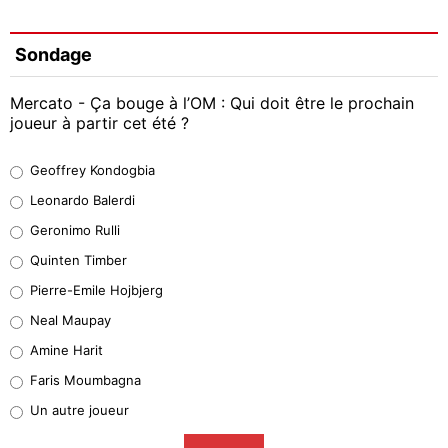
Sondage
Mercato - Ça bouge à l’OM : Qui doit être le prochain
joueur à partir cet été ?
Geoffrey Kondogbia
Geoffrey Kondogbia
38%
Leonardo Balerdi
Leonardo Balerdi
Geronimo Rulli
32%
Quinten Timber
Geronimo Rulli
Pierre-Emile Hojbjerg
5%
Neal Maupay
Quinten Timber
Amine Harit
1%
Faris Moumbagna
Pierre-Emile Hojbjerg
Un autre joueur
9%