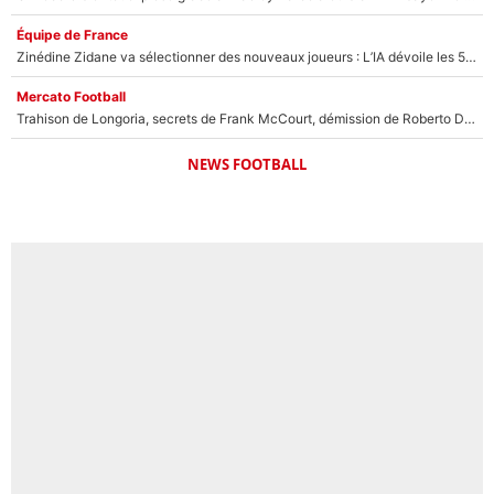
Équipe de France
Zinédine Zidane va sélectionner des nouveaux joueurs : L’IA dévoile les 5 cracks qui pourraient rapidement le rejoindre en équipe de France !
Mercato Football
Trahison de Longoria, secrets de Frank McCourt, démission de Roberto De Zerbi : Medhi Benatia se lâche sur son départ de l'OM et fait d'importantes révélations
NEWS FOOTBALL