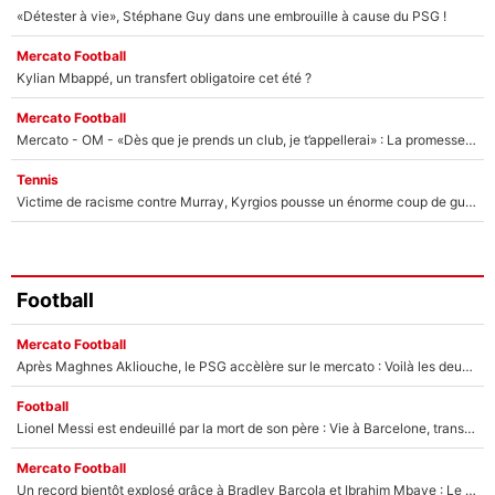
«Détester à vie», Stéphane Guy dans une embrouille à cause du PSG !
Mercato Football
Kylian Mbappé, un transfert obligatoire cet été ?
Mercato Football
Mercato - OM - «Dès que je prends un club, je t’appellerai» : La promesse de Marcelino au moment de claquer la porte
Tennis
Victime de racisme contre Murray, Kyrgios pousse un énorme coup de gueule !
Football
Mercato Football
Après Maghnes Akliouche, le PSG accèlère sur le mercato : Voilà les deux nouvelles recrues qui vont signer la semaine prochaine ?
Football
Lionel Messi est endeuillé par la mort de son père : Vie à Barcelone, transfert au PSG... voilà comment Jorge Messi a joué un rôle essentiel dans sa carrière !
Mercato Football
Un record bientôt explosé grâce à Bradley Barcola et Ibrahim Mbaye : Le PSG sur le point de réaliser un mercato historique ?