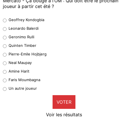
Mercato - Ça bouge à l’OM : Qui doit être le prochain
joueur à partir cet été ?
Geoffrey Kondogbia
Geoffrey Kondogbia
38%
Leonardo Balerdi
Leonardo Balerdi
Geronimo Rulli
32%
Quinten Timber
Geronimo Rulli
Pierre-Emile Hojbjerg
5%
Neal Maupay
Quinten Timber
Amine Harit
1%
Faris Moumbagna
Pierre-Emile Hojbjerg
Un autre joueur
9%
VOTER
Neal Maupay
4%
Voir les résultats
Amine Harit
3%