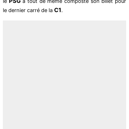
PSG
le
a tout de même composté son billet pour
C1
le dernier carré de la
.