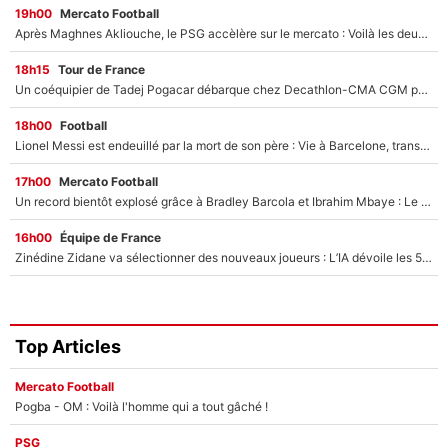
19h00
Mercato Football
Après Maghnes Akliouche, le PSG accèlère sur le mercato : Voilà les deux nouvelles recrues qui vont signer la semaine prochaine ?
18h15
Tour de France
Un coéquipier de Tadej Pogacar débarque chez Decathlon-CMA CGM pour épauler Paul Seixas : «Mes meilleures années sont à venir»
18h00
Football
Lionel Messi est endeuillé par la mort de son père : Vie à Barcelone, transfert au PSG... voilà comment Jorge Messi a joué un rôle essentiel dans sa carrière !
17h00
Mercato Football
Un record bientôt explosé grâce à Bradley Barcola et Ibrahim Mbaye : Le PSG sur le point de réaliser un mercato historique ?
16h00
Équipe de France
Zinédine Zidane va sélectionner des nouveaux joueurs : L’IA dévoile les 5 cracks qui pourraient rapidement le rejoindre en équipe de France !
Top Articles
Mercato Football
Pogba - OM : Voilà l'homme qui a tout gâché !
PSG