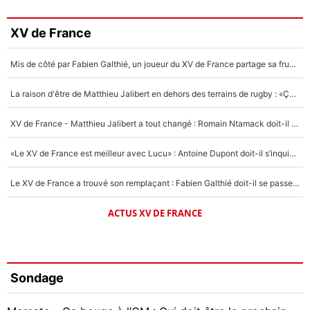
XV de France
Mis de côté par Fabien Galthié, un joueur du XV de France partage sa frustration : «ils ne me l’ont pas dit tout de suite»
La raison d'être de Matthieu Jalibert en dehors des terrains de rugby : «Ça m'atteint autant que si tu touches à un membre de ma famille»
XV de France - Matthieu Jalibert a tout changé : Romain Ntamack doit-il s’inquiéter pour sa place à un an de la Coupe du monde ?
«Le XV de France est meilleur avec Lucu» : Antoine Dupont doit-il s’inquiéter pour sa place ?
Le XV de France a trouvé son remplaçant : Fabien Galthié doit-il se passer d'Antoine Dupont ?
ACTUS XV DE FRANCE
Sondage