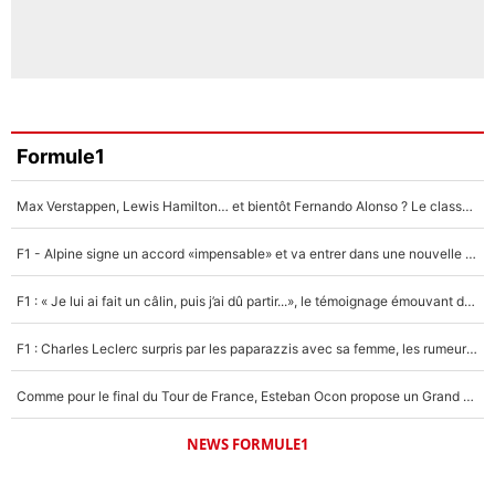
Formule1
Max Verstappen, Lewis Hamilton… et bientôt Fernando Alonso ? Le classement des pilotes les mieux payés en Formule 1 risque de changer !
F1 - Alpine signe un accord «impensable» et va entrer dans une nouvelle dimension : Grande nouvelle pour Pierre Gasly !
F1 : « Je lui ai fait un câlin, puis j’ai dû partir...», le témoignage émouvant de Max Verstappen sur sa fille
F1 : Charles Leclerc surpris par les paparazzis avec sa femme, les rumeurs étaient vraies !
Comme pour le final du Tour de France, Esteban Ocon propose un Grand Prix de Formule 1 à Paris : «Autour de l’Arc de Triomphe, ce serait génial» !
NEWS FORMULE1