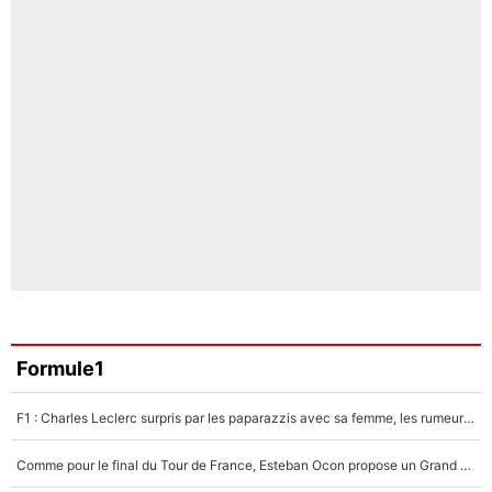
Formule1
F1 : Charles Leclerc surpris par les paparazzis avec sa femme, les rumeurs étaient vraies !
Comme pour le final du Tour de France, Esteban Ocon propose un Grand Prix de Formule 1 à Paris : «Autour de l’Arc de Triomphe, ce serait génial» !