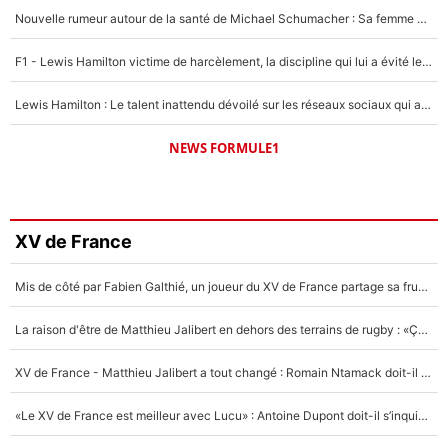
Nouvelle rumeur autour de la santé de Michael Schumacher : Sa femme Corinna sort du silence
F1 - Lewis Hamilton victime de harcèlement, la discipline qui lui a évité le pire : «J'aurais probablement mal tourné»
Lewis Hamilton : Le talent inattendu dévoilé sur les réseaux sociaux qui a impressionné Kim Kardashian pendant leurs vacances en amoureux !
NEWS FORMULE1
XV de France
Mis de côté par Fabien Galthié, un joueur du XV de France partage sa frustration : «ils ne me l’ont pas dit tout de suite»
La raison d'être de Matthieu Jalibert en dehors des terrains de rugby : «Ça m'atteint autant que si tu touches à un membre de ma famille»
XV de France - Matthieu Jalibert a tout changé : Romain Ntamack doit-il s’inquiéter pour sa place à un an de la Coupe du monde ?
«Le XV de France est meilleur avec Lucu» : Antoine Dupont doit-il s’inquiéter pour sa place ?