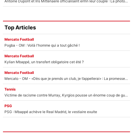
Antoine Dupont et Iris Mittenaere officialisent enfin leur couple : La photo qui enflamme les réseaux sociaux
Top Articles
Mercato Football
Pogba - OM : Voilà l'homme qui a tout gâché !
Mercato Football
Kylian Mbappé, un transfert obligatoire cet été ?
Mercato Football
Mercato - OM - «Dès que je prends un club, je t’appellerai» : La promesse de Marcelino au moment de claquer la porte
Tennis
Victime de racisme contre Murray, Kyrgios pousse un énorme coup de gueule !
PSG
PSG : Mbappé achève le Real Madrid, le vestiaire exulte