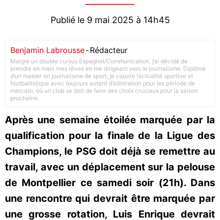
Publié le 9 mai 2025 à 14h45
Benjamin Labrousse
-
Rédacteur
Malgré un double cursus Espagnol/Communication, j’ai décidé de
prendre en main mes rêves en me dirigeant vers le journalisme. Diplômé
d’un master en journalisme de sport, je couvre l’actualité sportive et
footballistique avec toujours autant d’admiration pour les période de
mercato, où un club se doit de faire des choix cruciaux pour la saison
prochaine.
Après une semaine étoilée marquée par la
qualification pour la finale de la Ligue des
Champions, le PSG doit déjà se remettre au
travail, avec un déplacement sur la pelouse
de Montpellier ce samedi soir (21h). Dans
une rencontre qui devrait être marquée par
une grosse rotation, Luis Enrique devrait