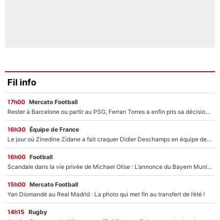
Fil info
17h00
Mercato Football
Rester à Barcelone ou partir au PSG, Ferran Torres a enfin pris sa décision : La course contre la montre est lancée !
16h30
Équipe de France
Le jour où Zinedine Zidane a fait craquer Didier Deschamps en équipe de France : «Je m’en suis voulu», l’ancien sélectionneur a regretté son geste !
16h00
Football
Scandale dans la vie privée de Michael Olise : L’annonce du Bayern Munich sur son enfant caché
15h00
Mercato Football
Yan Diomandé au Real Madrid : La photo qui met fin au transfert de l’été !
14h15
Rugby