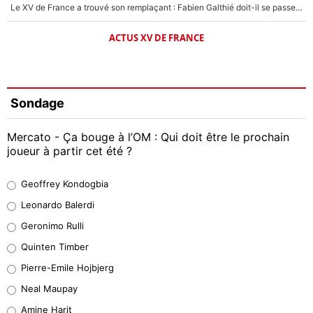
Le XV de France a trouvé son remplaçant : Fabien Galthié doit-il se passer d'Antoine Dupont ?
ACTUS XV DE FRANCE
Sondage
Mercato - Ça bouge à l’OM : Qui doit être le prochain
joueur à partir cet été ?
Geoffrey Kondogbia
Geoffrey Kondogbia
38%
Leonardo Balerdi
Leonardo Balerdi
Geronimo Rulli
32%
Quinten Timber
Geronimo Rulli
Pierre-Emile Hojbjerg
5%
Neal Maupay
Quinten Timber
Amine Harit