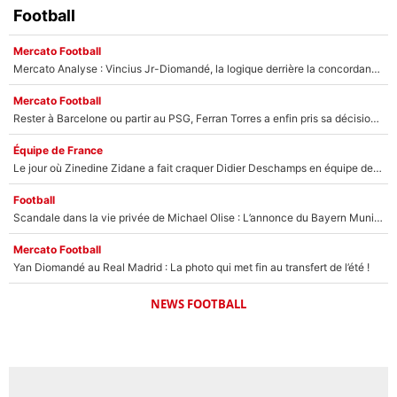
Football
Mercato Football
Mercato Analyse : Vincius Jr-Diomandé, la logique derrière la concordance des temps
Mercato Football
Rester à Barcelone ou partir au PSG, Ferran Torres a enfin pris sa décision : La course contre la montre est lancée !
Équipe de France
Le jour où Zinedine Zidane a fait craquer Didier Deschamps en équipe de France : «Je m’en suis voulu», l’ancien sélectionneur a regretté son geste !
Football
Scandale dans la vie privée de Michael Olise : L’annonce du Bayern Munich sur son enfant caché
Mercato Football
Yan Diomandé au Real Madrid : La photo qui met fin au transfert de l’été !
NEWS FOOTBALL