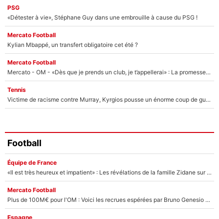
PSG
«Détester à vie», Stéphane Guy dans une embrouille à cause du PSG !
Mercato Football
Kylian Mbappé, un transfert obligatoire cet été ?
Mercato Football
Mercato - OM - «Dès que je prends un club, je t’appellerai» : La promesse de Marcelino au moment de claquer la porte
Tennis
Victime de racisme contre Murray, Kyrgios pousse un énorme coup de gueule !
Football
Équipe de France
«Il est très heureux et impatient» : Les révélations de la famille Zidane sur sa prise de pouvoir en équipe de France !
Mercato Football
Plus de 100M€ pour l'OM : Voici les recrues espérées par Bruno Genesio et Grégory Lorenzi après l’opération dégraissage
Espagne