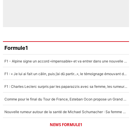
Formule1
F1 - Alpine signe un accord «impensable» et va entrer dans une nouvelle dimension : Grande nouvelle pour Pierre Gasly !
F1 : « Je lui ai fait un câlin, puis j’ai dû partir...», le témoignage émouvant de Max Verstappen sur sa fille
F1 : Charles Leclerc surpris par les paparazzis avec sa femme, les rumeurs étaient vraies !
Comme pour le final du Tour de France, Esteban Ocon propose un Grand Prix de Formule 1 à Paris : «Autour de l’Arc de Triomphe, ce serait génial» !
Nouvelle rumeur autour de la santé de Michael Schumacher : Sa femme Corinna sort du silence
NEWS FORMULE1