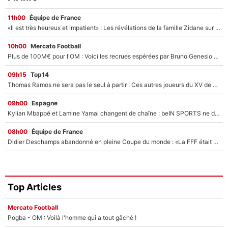
11h00
Équipe de France
«Il est très heureux et impatient» : Les révélations de la famille Zidane sur sa prise de pouvoir en équipe de France !
10h00
Mercato Football
Plus de 100M€ pour l'OM : Voici les recrues espérées par Bruno Genesio et Grégory Lorenzi après l’opération dégraissage
09h15
Top14
Thomas Ramos ne sera pas le seul à partir : Ces autres joueurs du XV de France pourraient aussi quitter le Stade Toulousain, un club de Top 14 est déjà sur les rangs
09h00
Espagne
Kylian Mbappé et Lamine Yamal changent de chaîne : beIN SPORTS ne digère pas cette décision historique et prédit un fiasco pour la Liga
08h00
Équipe de France
Didier Deschamps abandonné en pleine Coupe du monde : «La FFF était déjà passée à Zinedine Zidane»
Top Articles
Mercato Football
Pogba - OM : Voilà l'homme qui a tout gâché !