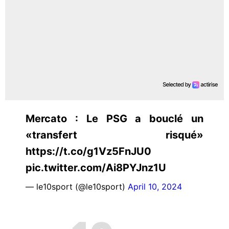
Mercato : Le PSG a bouclé un
«transfert risqué»
https://t.co/g1Vz5FnJU0
pic.twitter.com/Ai8PYJnz1U
— le10sport (@le10sport)
April 10, 2024