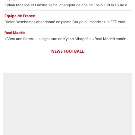
Kylian Mbappé et Lamine Yamal changent de chaîne : beIN SPORTS ne digère pas cette décision historique et prédit un fiasco pour la Liga
Équipe de France
Didier Deschamps abandonné en pleine Coupe du monde : «La FFF était déjà passée à Zinedine Zidane»
Real Madrid
«C'est une fierté» : La signature de Kylian Mbappé au Real Madrid continue de régaler l'Espagne
NEWS FOOTBALL