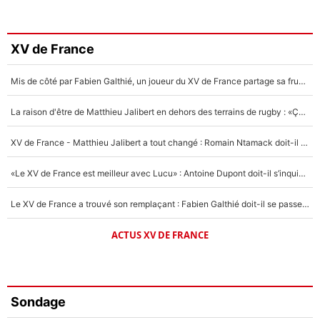
XV de France
Mis de côté par Fabien Galthié, un joueur du XV de France partage sa frustration : «ils ne me l’ont pas dit tout de suite»
La raison d'être de Matthieu Jalibert en dehors des terrains de rugby : «Ça m'atteint autant que si tu touches à un membre de ma famille»
XV de France - Matthieu Jalibert a tout changé : Romain Ntamack doit-il s’inquiéter pour sa place à un an de la Coupe du monde ?
«Le XV de France est meilleur avec Lucu» : Antoine Dupont doit-il s’inquiéter pour sa place ?
Le XV de France a trouvé son remplaçant : Fabien Galthié doit-il se passer d'Antoine Dupont ?
ACTUS XV DE FRANCE
Sondage