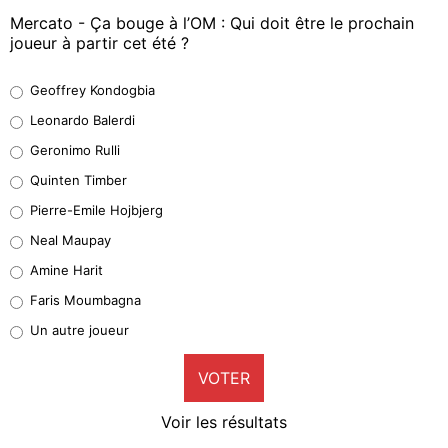
Mercato - Ça bouge à l’OM : Qui doit être le prochain
joueur à partir cet été ?
Geoffrey Kondogbia
Geoffrey Kondogbia
38%
Leonardo Balerdi
Leonardo Balerdi
Geronimo Rulli
32%
Quinten Timber
Geronimo Rulli
Pierre-Emile Hojbjerg
5%
Neal Maupay
Quinten Timber
Amine Harit
1%
Faris Moumbagna
Pierre-Emile Hojbjerg
Un autre joueur
9%
VOTER
Neal Maupay
4%
Voir les résultats
Amine Harit