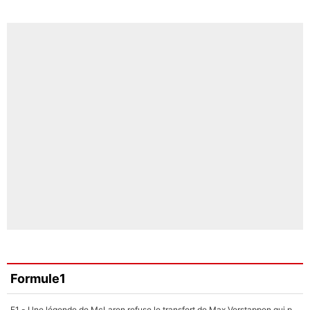
Formule1
F1 - Une légende de McLaren refuse le transfert de Max Verstappen qui pourrait «faire des vagues» et plomber l'ambiance dans l'équipe