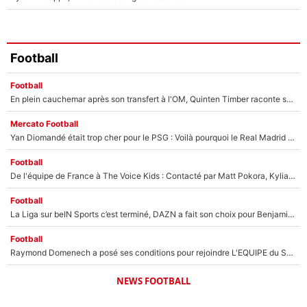
Football
Football
En plein cauchemar après son transfert à l'OM, Quinten Timber raconte ses doutes après sa signature à Marseille
Mercato Football
Yan Diomandé était trop cher pour le PSG : Voilà pourquoi le Real Madrid a accepté de payer la somme record de 140M€ pour boucler son transfert !
Football
De l'équipe de France à The Voice Kids : Contacté par Matt Pokora, Kylian Mbappé a accepté de jouer un rôle inédit sur TF1 !
Football
La Liga sur beIN Sports c’est terminé, DAZN a fait son choix pour Benjamin Da Silva et Omar Da Fonseca !
Football
Raymond Domenech a posé ses conditions pour rejoindre L'EQUIPE du Soir : Il refuse de faire l'émission avec un autre chroniqueur !
NEWS FOOTBALL