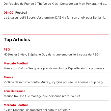
De l'équipe de France à The Voice Kids : Contacté par Matt Pokora, Kylian Mbappé a accepté de jouer un rôle inédit sur TF1 !
06h00
Football
La Liga sur beIN Sports c’est terminé, DAZN a fait son choix pour Benjamin Da Silva et Omar Da Fonseca !
Top Articles
PSG
«Détester à vie», Stéphane Guy dans une embrouille à cause du PSG !
Mercato Football
Mercato - OM - «Dès que je prends un club, je t’appellerai» : La promesse de Marcelino au moment de claquer la porte
Tennis
Victime de racisme contre Murray, Kyrgios pousse un énorme coup de gueule !
Tour de France
Marion Rousse : Le mariage que personne n'a vu venir !
Mercato Football
Kylian Mbappé, un transfert obligatoire cet été ?