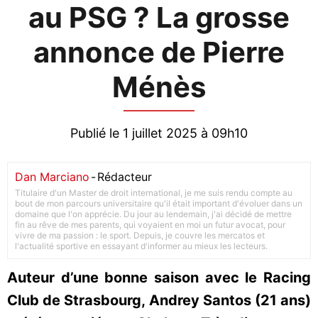
au PSG ? La grosse
annonce de Pierre
Ménès
Publié le 1 juillet 2025 à 09h10
Dan Marciano
-
Rédacteur
Titulaire d'un Master de droit international, je me suis rendu compte au
bout de mon parcours universitaire qu'il était important d'évoluer dans un
domaine que l'on apprécie. Du jour au lendemain, j'ai décidé de mettre
fin au rêve de mes parents, qui voyaient en moi un futur avocat, pour
vivre de ma passion : le sport. Depuis, je couvre les mercatos et
l'actualité sportive en essayant d'informer au mieux les lecteurs.
Auteur d’une bonne saison avec le Racing
Club de Strasbourg, Andrey Santos (21 ans)