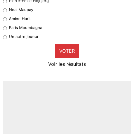
Pierre-Emile Hojbjerg
5%
Neal Maupay
Quinten Timber
Amine Harit
1%
Faris Moumbagna
Pierre-Emile Hojbjerg
Un autre joueur
9%
VOTER
Neal Maupay
4%
Voir les résultats
Amine Harit
3%
Faris Moumbagna
4%
Un autre joueur
5%
1672 personnes ont participé aux votes.