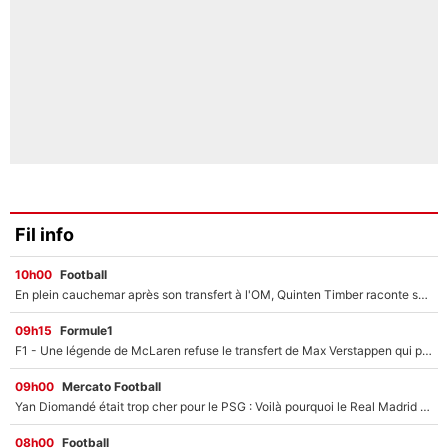
Fil info
10h00
Football
En plein cauchemar après son transfert à l'OM, Quinten Timber raconte ses doutes après sa signature à Marseille
09h15
Formule1
F1 - Une légende de McLaren refuse le transfert de Max Verstappen qui pourrait «faire des vagues» et plomber l'ambiance dans l'équipe
09h00
Mercato Football
Yan Diomandé était trop cher pour le PSG : Voilà pourquoi le Real Madrid a accepté de payer la somme record de 140M€ pour boucler son transfert !
08h00
Football