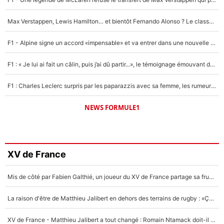
Max Verstappen, Lewis Hamilton… et bientôt Fernando Alonso ? Le classement des pilotes les mieux payés en Formule 1 risque de changer !
F1 - Alpine signe un accord «impensable» et va entrer dans une nouvelle dimension : Grande nouvelle pour Pierre Gasly !
F1 : « Je lui ai fait un câlin, puis j’ai dû partir...», le témoignage émouvant de Max Verstappen sur sa fille
F1 : Charles Leclerc surpris par les paparazzis avec sa femme, les rumeurs étaient vraies !
NEWS FORMULE1
XV de France
Mis de côté par Fabien Galthié, un joueur du XV de France partage sa frustration : «ils ne me l’ont pas dit tout de suite»
La raison d'être de Matthieu Jalibert en dehors des terrains de rugby : «Ça m'atteint autant que si tu touches à un membre de ma famille»
XV de France - Matthieu Jalibert a tout changé : Romain Ntamack doit-il s’inquiéter pour sa place à un an de la Coupe du monde ?