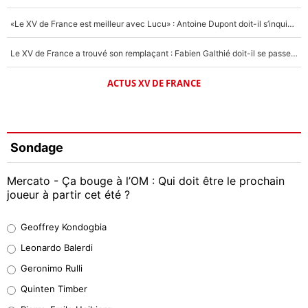
«Le XV de France est meilleur avec Lucu» : Antoine Dupont doit-il s’inquiéter pour sa place ?
Le XV de France a trouvé son remplaçant : Fabien Galthié doit-il se passer d'Antoine Dupont ?
ACTUS XV DE FRANCE
Sondage
Mercato - Ça bouge à l’OM : Qui doit être le prochain
joueur à partir cet été ?
Geoffrey Kondogbia
Geoffrey Kondogbia
38%
Leonardo Balerdi
Leonardo Balerdi
Geronimo Rulli
32%
Quinten Timber
Geronimo Rulli