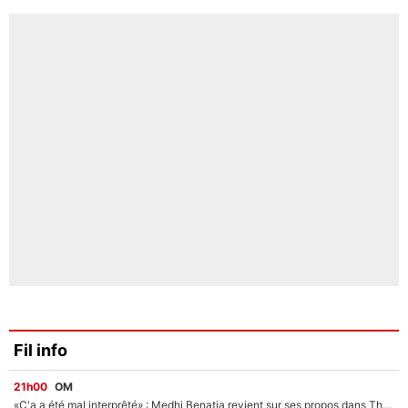
Fil info
21h00
OM
«Ç'a a été mal interprêté» : Medhi Benatia revient sur ses propos dans The Bridge et précise ses conditions pour rejoindre le PSG !