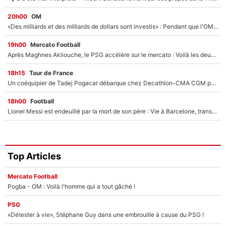
20h00
OM
«Des milliards et des milliards de dollars sont investis» : Pendant que l'OM est en pleine crise financière, Frank McCourt lance un nouveau projet à 260M€ !
19h00
Mercato Football
Après Maghnes Akliouche, le PSG accèlère sur le mercato : Voilà les deux nouvelles recrues qui vont signer la semaine prochaine ?
18h15
Tour de France
Un coéquipier de Tadej Pogacar débarque chez Decathlon-CMA CGM pour épauler Paul Seixas : «Mes meilleures années sont à venir»
18h00
Football
Lionel Messi est endeuillé par la mort de son père : Vie à Barcelone, transfert au PSG... voilà comment Jorge Messi a joué un rôle essentiel dans sa carrière !
Top Articles
Mercato Football
Pogba - OM : Voilà l'homme qui a tout gâché !
PSG
«Détester à vie», Stéphane Guy dans une embrouille à cause du PSG !