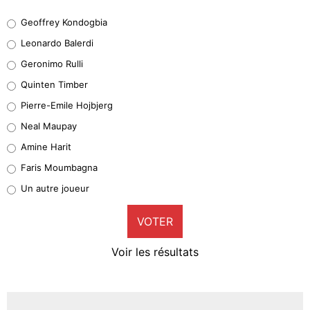
Geoffrey Kondogbia
Geoffrey Kondogbia
38%
Leonardo Balerdi
Leonardo Balerdi
Geronimo Rulli
32%
Quinten Timber
Geronimo Rulli
Pierre-Emile Hojbjerg
5%
Neal Maupay
Quinten Timber
Amine Harit
1%
Faris Moumbagna
Pierre-Emile Hojbjerg
Un autre joueur
9%
VOTER
Neal Maupay
4%
Voir les résultats
Amine Harit
3%
Faris Moumbagna