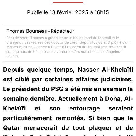
Publié le 13 février 2025 à 16h15
Thomas Bourseau
-
Rédacteur
Féru de sport, Thomas a grandi entre le ballon rond du football et le
orange du basket, ses deux coups de cœur depuis toujours. Diplômé d’un
Master et d’une Licence à l’Institut Européen du Journalisme de Paris, il
suit toujours de très près les aventures d’Arsenal et des Los Angeles
Lakers.
Depuis quelque temps, Nasser Al-Khelaïfi
est ciblé par certaines affaires judiciaires.
Le président du PSG a été mis en examen la
semaine dernière. Actuellement à Doha, Al-
Khelaïfi et son entourage seraient
particulièrement remontés. Si bien que le
Qatar menacerait de tout plaquer et de