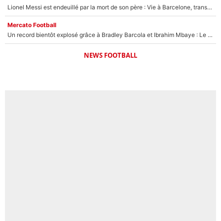
Lionel Messi est endeuillé par la mort de son père : Vie à Barcelone, transfert au PSG... voilà comment Jorge Messi a joué un rôle essentiel dans sa carrière !
Mercato Football
Un record bientôt explosé grâce à Bradley Barcola et Ibrahim Mbaye : Le PSG sur le point de réaliser un mercato historique ?
NEWS FOOTBALL