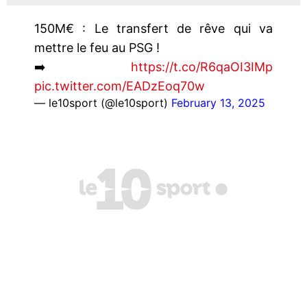
150M€ : Le transfert de rêve qui va
mettre le feu au PSG !
➡️
https://t.co/R6qaOI3IMp
pic.twitter.com/EADzEoq70w
— le10sport (@le10sport)
February 13, 2025