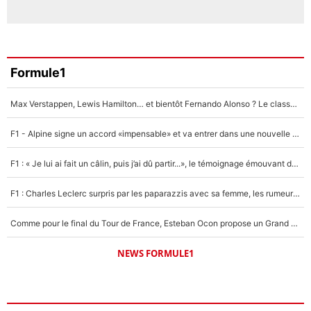
Formule1
Max Verstappen, Lewis Hamilton… et bientôt Fernando Alonso ? Le classement des pilotes les mieux payés en Formule 1 risque de changer !
F1 - Alpine signe un accord «impensable» et va entrer dans une nouvelle dimension : Grande nouvelle pour Pierre Gasly !
F1 : « Je lui ai fait un câlin, puis j’ai dû partir...», le témoignage émouvant de Max Verstappen sur sa fille
F1 : Charles Leclerc surpris par les paparazzis avec sa femme, les rumeurs étaient vraies !
Comme pour le final du Tour de France, Esteban Ocon propose un Grand Prix de Formule 1 à Paris : «Autour de l’Arc de Triomphe, ce serait génial» !
NEWS FORMULE1