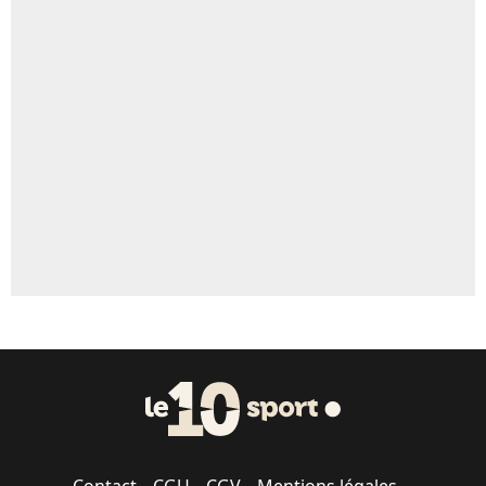
4%
Un autre joueur
5%
1656 personnes ont participé aux votes.
Contact
CGU
CGV
Mentions légales