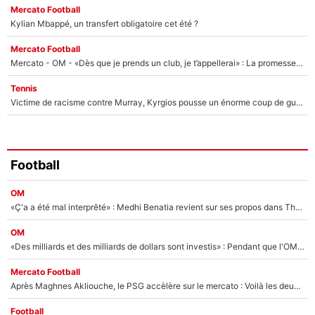
Mercato Football
Kylian Mbappé, un transfert obligatoire cet été ?
Mercato Football
Mercato - OM - «Dès que je prends un club, je t’appellerai» : La promesse de Marcelino au moment de claquer la porte
Tennis
Victime de racisme contre Murray, Kyrgios pousse un énorme coup de gueule !
Football
OM
«Ç'a a été mal interprêté» : Medhi Benatia revient sur ses propos dans The Bridge et précise ses conditions pour rejoindre le PSG !
OM
«Des milliards et des milliards de dollars sont investis» : Pendant que l'OM est en pleine crise financière, Frank McCourt lance un nouveau projet à 260M€ !
Mercato Football
Après Maghnes Akliouche, le PSG accèlère sur le mercato : Voilà les deux nouvelles recrues qui vont signer la semaine prochaine ?
Football