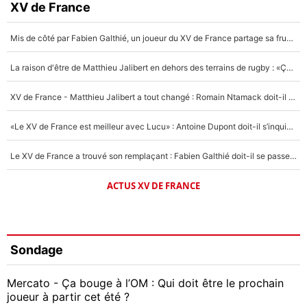
XV de France
Mis de côté par Fabien Galthié, un joueur du XV de France partage sa frustration : «ils ne me l’ont pas dit tout de suite»
La raison d'être de Matthieu Jalibert en dehors des terrains de rugby : «Ça m'atteint autant que si tu touches à un membre de ma famille»
XV de France - Matthieu Jalibert a tout changé : Romain Ntamack doit-il s’inquiéter pour sa place à un an de la Coupe du monde ?
«Le XV de France est meilleur avec Lucu» : Antoine Dupont doit-il s’inquiéter pour sa place ?
Le XV de France a trouvé son remplaçant : Fabien Galthié doit-il se passer d'Antoine Dupont ?
ACTUS XV DE FRANCE
Sondage
Mercato - Ça bouge à l’OM : Qui doit être le prochain
joueur à partir cet été ?