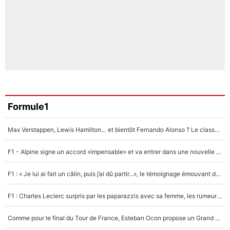
Formule1
Max Verstappen, Lewis Hamilton… et bientôt Fernando Alonso ? Le classement des pilotes les mieux payés en Formule 1 risque de changer !
F1 - Alpine signe un accord «impensable» et va entrer dans une nouvelle dimension : Grande nouvelle pour Pierre Gasly !
F1 : « Je lui ai fait un câlin, puis j’ai dû partir...», le témoignage émouvant de Max Verstappen sur sa fille
F1 : Charles Leclerc surpris par les paparazzis avec sa femme, les rumeurs étaient vraies !
Comme pour le final du Tour de France, Esteban Ocon propose un Grand Prix de Formule 1 à Paris : «Autour de l’Arc de Triomphe, ce serait génial» !