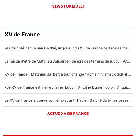
NEWS FORMULE1
XV de France
Mis de côté par Fabien Galthié, un joueur du XV de France partage sa frustration : «ils ne me l’ont pas dit tout de suite»
La raison d'être de Matthieu Jalibert en dehors des terrains de rugby : «Ça m'atteint autant que si tu touches à un membre de ma famille»
XV de France - Matthieu Jalibert a tout changé : Romain Ntamack doit-il s’inquiéter pour sa place à un an de la Coupe du monde ?
«Le XV de France est meilleur avec Lucu» : Antoine Dupont doit-il s’inquiéter pour sa place ?
Le XV de France a trouvé son remplaçant : Fabien Galthié doit-il se passer d'Antoine Dupont ?
ACTUS XV DE FRANCE