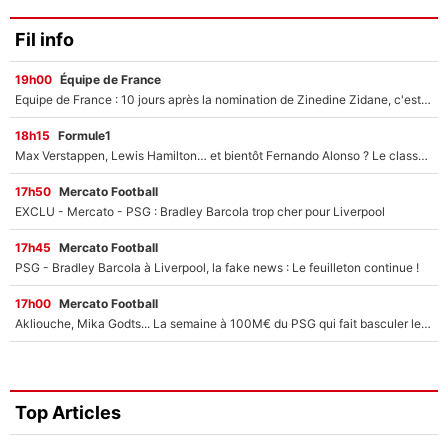
Fil info
19h00
Équipe de France
Equipe de France : 10 jours après la nomination de Zinedine Zidane, c'est au tour de son fils de prendre un nouveau départ !
18h15
Formule1
Max Verstappen, Lewis Hamilton… et bientôt Fernando Alonso ? Le classement des pilotes les mieux payés en Formule 1 risque de changer !
17h50
Mercato Football
EXCLU - Mercato - PSG : Bradley Barcola trop cher pour Liverpool
17h45
Mercato Football
PSG - Bradley Barcola à Liverpool, la fake news : Le feuilleton continue !
17h00
Mercato Football
Akliouche, Mika Godts... La semaine à 100M€ du PSG qui fait basculer le mercato du PSG !
Top Articles