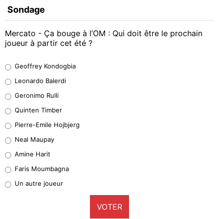
Sondage
Mercato - Ça bouge à l’OM : Qui doit être le prochain
joueur à partir cet été ?
Geoffrey Kondogbia
Geoffrey Kondogbia
38%
Leonardo Balerdi
Leonardo Balerdi
Geronimo Rulli
32%
Quinten Timber
Geronimo Rulli
Pierre-Emile Hojbjerg
5%
Neal Maupay
Quinten Timber
Amine Harit
1%
Faris Moumbagna
Pierre-Emile Hojbjerg
Un autre joueur
9%
VOTER
Neal Maupay