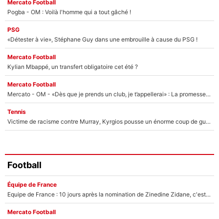
Mercato Football
Pogba - OM : Voilà l'homme qui a tout gâché !
PSG
«Détester à vie», Stéphane Guy dans une embrouille à cause du PSG !
Mercato Football
Kylian Mbappé, un transfert obligatoire cet été ?
Mercato Football
Mercato - OM - «Dès que je prends un club, je t’appellerai» : La promesse de Marcelino au moment de claquer la porte
Tennis
Victime de racisme contre Murray, Kyrgios pousse un énorme coup de gueule !
Football
Équipe de France
Equipe de France : 10 jours après la nomination de Zinedine Zidane, c'est au tour de son fils de prendre un nouveau départ !
Mercato Football