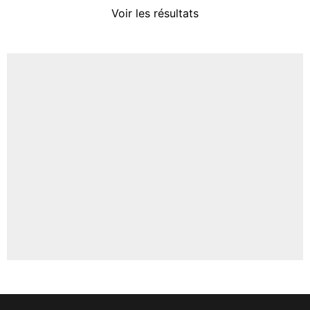
4%
Voir les résultats
Amine Harit
3%
Faris Moumbagna
4%
Un autre joueur
5%
1612 personnes ont participé aux votes.