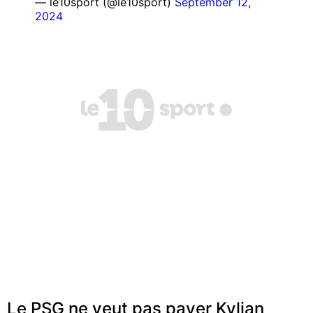
— le10sport (@le10sport)
September 12,
2024
Le PSG ne veut pas payer Kylian