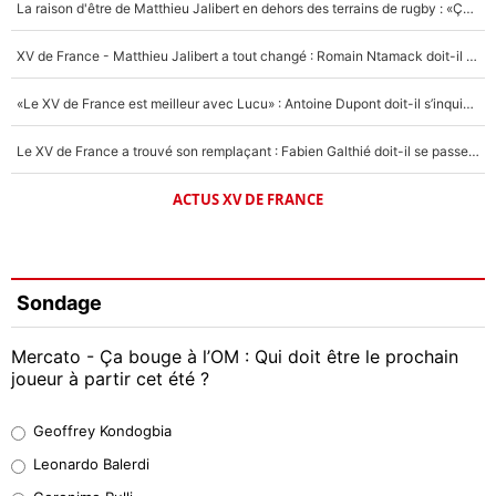
La raison d'être de Matthieu Jalibert en dehors des terrains de rugby : «Ça m'atteint autant que si tu touches à un membre de ma famille»
XV de France - Matthieu Jalibert a tout changé : Romain Ntamack doit-il s’inquiéter pour sa place à un an de la Coupe du monde ?
«Le XV de France est meilleur avec Lucu» : Antoine Dupont doit-il s’inquiéter pour sa place ?
Le XV de France a trouvé son remplaçant : Fabien Galthié doit-il se passer d'Antoine Dupont ?
ACTUS XV DE FRANCE
Sondage
Mercato - Ça bouge à l’OM : Qui doit être le prochain
joueur à partir cet été ?
Geoffrey Kondogbia
Geoffrey Kondogbia
38%
Leonardo Balerdi
Leonardo Balerdi