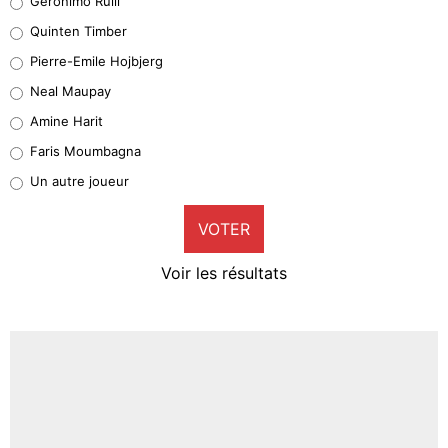
Geronimo Rulli
32%
Quinten Timber
Geronimo Rulli
Pierre-Emile Hojbjerg
5%
Neal Maupay
Quinten Timber
Amine Harit
1%
Faris Moumbagna
Pierre-Emile Hojbjerg
Un autre joueur
9%
VOTER
Neal Maupay
4%
Voir les résultats
Amine Harit
3%
Faris Moumbagna
4%
Un autre joueur
5%