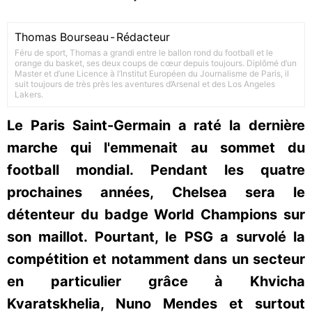
Thomas Bourseau
-
Rédacteur
Féru de sport, Thomas a grandi entre le ballon rond du football et le
orange du basket, ses deux coups de cœur depuis toujours. Diplômé d’un
Master et d’une Licence à l’Institut Européen du Journalisme de Paris, il
suit toujours de très près les aventures d’Arsenal et des Los Angeles
Lakers.
Le Paris Saint-Germain a raté la dernière
marche qui l'emmenait au sommet du
football mondial. Pendant les quatre
prochaines années, Chelsea sera le
détenteur du badge World Champions sur
son maillot. Pourtant, le PSG a survolé la
compétition et notamment dans un secteur
en particulier grâce à Khvicha
Kvaratskhelia, Nuno Mendes et surtout