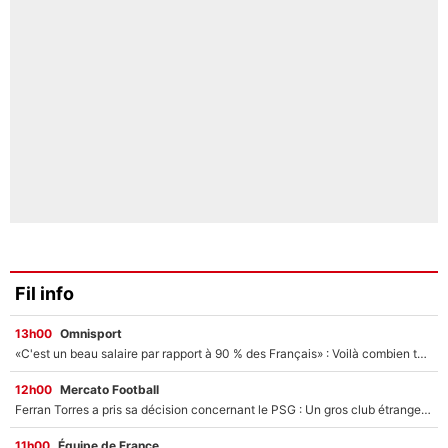
Fil info
13h00
Omnisport
«C'est un beau salaire par rapport à 90 % des Français» : Voilà combien touchait Nelson Monfort sur France Télévisions avant de rejoindre CNews
12h00
Mercato Football
Ferran Torres a pris sa décision concernant le PSG : Un gros club étranger prêt à relancer le feuilleton pour la signature du champion du monde 2026 !
11h00
Équipe de France