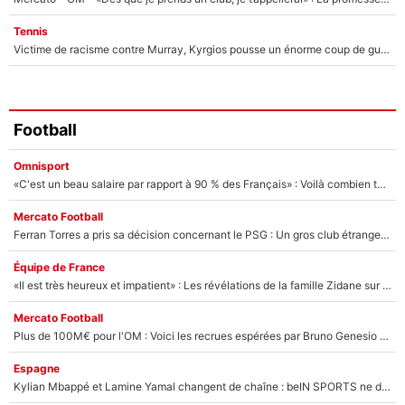
Tennis
Victime de racisme contre Murray, Kyrgios pousse un énorme coup de gueule !
Football
Omnisport
«C'est un beau salaire par rapport à 90 % des Français» : Voilà combien touchait Nelson Monfort sur France Télévisions avant de rejoindre CNews
Mercato Football
Ferran Torres a pris sa décision concernant le PSG : Un gros club étranger prêt à relancer le feuilleton pour la signature du champion du monde 2026 !
Équipe de France
«Il est très heureux et impatient» : Les révélations de la famille Zidane sur sa prise de pouvoir en équipe de France !
Mercato Football
Plus de 100M€ pour l'OM : Voici les recrues espérées par Bruno Genesio et Grégory Lorenzi après l’opération dégraissage
Espagne
Kylian Mbappé et Lamine Yamal changent de chaîne : beIN SPORTS ne digère pas cette décision historique et prédit un fiasco pour la Liga