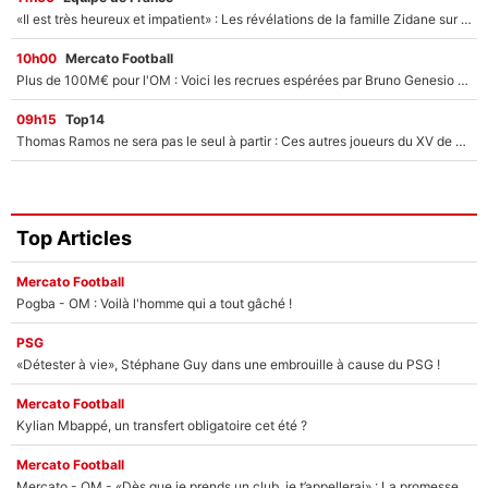
«Il est très heureux et impatient» : Les révélations de la famille Zidane sur sa prise de pouvoir en équipe de France !
10h00
Mercato Football
Plus de 100M€ pour l'OM : Voici les recrues espérées par Bruno Genesio et Grégory Lorenzi après l’opération dégraissage
09h15
Top14
Thomas Ramos ne sera pas le seul à partir : Ces autres joueurs du XV de France pourraient aussi quitter le Stade Toulousain, un club de Top 14 est déjà sur les rangs
Top Articles
Mercato Football
Pogba - OM : Voilà l'homme qui a tout gâché !
PSG
«Détester à vie», Stéphane Guy dans une embrouille à cause du PSG !
Mercato Football
Kylian Mbappé, un transfert obligatoire cet été ?
Mercato Football
Mercato - OM - «Dès que je prends un club, je t’appellerai» : La promesse de Marcelino au moment de claquer la porte