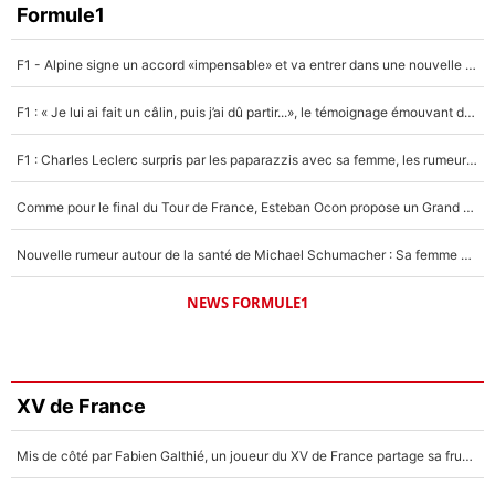
Formule1
F1 - Alpine signe un accord «impensable» et va entrer dans une nouvelle dimension : Grande nouvelle pour Pierre Gasly !
F1 : « Je lui ai fait un câlin, puis j’ai dû partir...», le témoignage émouvant de Max Verstappen sur sa fille
F1 : Charles Leclerc surpris par les paparazzis avec sa femme, les rumeurs étaient vraies !
Comme pour le final du Tour de France, Esteban Ocon propose un Grand Prix de Formule 1 à Paris : «Autour de l’Arc de Triomphe, ce serait génial» !
Nouvelle rumeur autour de la santé de Michael Schumacher : Sa femme Corinna sort du silence
NEWS FORMULE1
XV de France
Mis de côté par Fabien Galthié, un joueur du XV de France partage sa frustration : «ils ne me l’ont pas dit tout de suite»