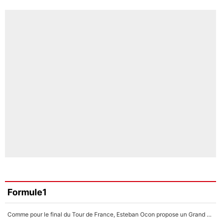
Formule1
Comme pour le final du Tour de France, Esteban Ocon propose un Grand Prix de Formule 1 à Paris : «Autour de l’Arc de Triomphe, ce serait génial» !