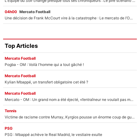
L’Equipe du Soir change presque tous ses chroniqueurs : Le pire scénario imaginé par l’IA après le départ de Johan Micoud !
04h00
Mercato Football
Une décision de Frank McCourt vire à la catastrophe : Le mercato de l’OM provoque de nouvelles tensions en pleine crise financière !
Top Articles
Mercato Football
Pogba - OM : Voilà l'homme qui a tout gâché !
Mercato Football
Kylian Mbappé, un transfert obligatoire cet été ?
Mercato Football
Mercato - OM : Un grand nom a été éjecté, «l’entraîneur ne voulait pas me conserver»
Tennis
Victime de racisme contre Murray, Kyrgios pousse un énorme coup de gueule !
PSG
PSG : Mbappé achève le Real Madrid, le vestiaire exulte