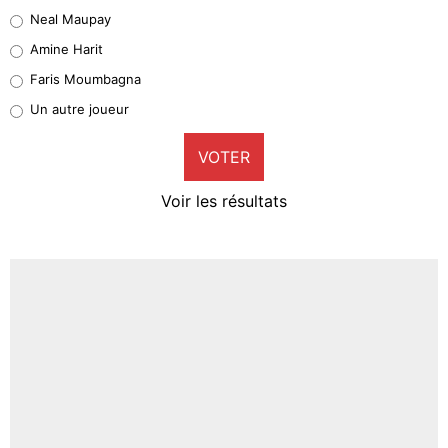
4%
Neal Maupay
Quinten Timber
Amine Harit
1%
Faris Moumbagna
Pierre-Emile Hojbjerg
Un autre joueur
9%
VOTER
Neal Maupay
4%
Voir les résultats
Amine Harit
3%
Faris Moumbagna
4%
Un autre joueur
5%
1415 personnes ont participé aux votes.