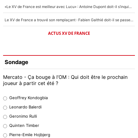
«Le XV de France est meilleur avec Lucu» : Antoine Dupont doit-il s’inquiéter pour sa place ?
Le XV de France a trouvé son remplaçant : Fabien Galthié doit-il se passer d'Antoine Dupont ?
ACTUS XV DE FRANCE
Sondage
Mercato - Ça bouge à l’OM : Qui doit être le prochain
joueur à partir cet été ?
Geoffrey Kondogbia
Geoffrey Kondogbia
38%
Leonardo Balerdi
Leonardo Balerdi
Geronimo Rulli
32%
Quinten Timber
Geronimo Rulli
Pierre-Emile Hojbjerg