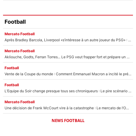
Football
Mercato Football
Après Bradley Barcola, Liverpool «s’intéresse à un autre joueur du PSG» : Fabrizio Romano donne le nom du Parisien qui pourrait le suivre chez les Reds !
Mercato Football
Akliouche, Godts, Ferran Torres... Le PSG veut frapper fort et prépare un mercato à plus de 190M€ pour régaler Luis Enrique cet été !
Football
Vente de la Coupe du monde : Comment Emmanuel Macron a incité le président de la FFF à s’opposer au projet de Gianni Infantino en pleine crise à la FIFA
Football
L’Equipe du Soir change presque tous ses chroniqueurs : Le pire scénario imaginé par l’IA après le départ de Johan Micoud !
Mercato Football
Une décision de Frank McCourt vire à la catastrophe : Le mercato de l’OM provoque de nouvelles tensions en pleine crise financière !
NEWS FOOTBALL