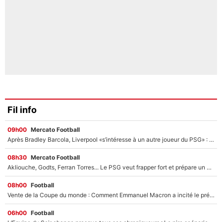
Fil info
09h00
Mercato Football
Après Bradley Barcola, Liverpool «s’intéresse à un autre joueur du PSG» : Fabrizio Romano donne le nom du Parisien qui pourrait le suivre chez les Reds !
08h30
Mercato Football
Akliouche, Godts, Ferran Torres... Le PSG veut frapper fort et prépare un mercato à plus de 190M€ pour régaler Luis Enrique cet été !
08h00
Football
Vente de la Coupe du monde : Comment Emmanuel Macron a incité le président de la FFF à s’opposer au projet de Gianni Infantino en pleine crise à la FIFA
06h00
Football