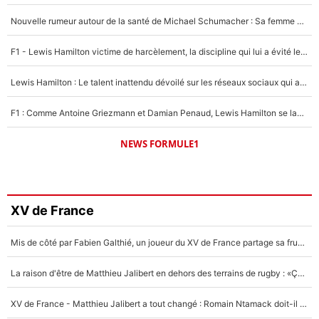
Nouvelle rumeur autour de la santé de Michael Schumacher : Sa femme Corinna sort du silence
F1 - Lewis Hamilton victime de harcèlement, la discipline qui lui a évité le pire : «J'aurais probablement mal tourné»
Lewis Hamilton : Le talent inattendu dévoilé sur les réseaux sociaux qui a impressionné Kim Kardashian pendant leurs vacances en amoureux !
F1 : Comme Antoine Griezmann et Damian Penaud, Lewis Hamilton se lance dans le business des cartes à collectionner !
NEWS FORMULE1
XV de France
Mis de côté par Fabien Galthié, un joueur du XV de France partage sa frustration : «ils ne me l’ont pas dit tout de suite»
La raison d'être de Matthieu Jalibert en dehors des terrains de rugby : «Ça m'atteint autant que si tu touches à un membre de ma famille»
XV de France - Matthieu Jalibert a tout changé : Romain Ntamack doit-il s’inquiéter pour sa place à un an de la Coupe du monde ?