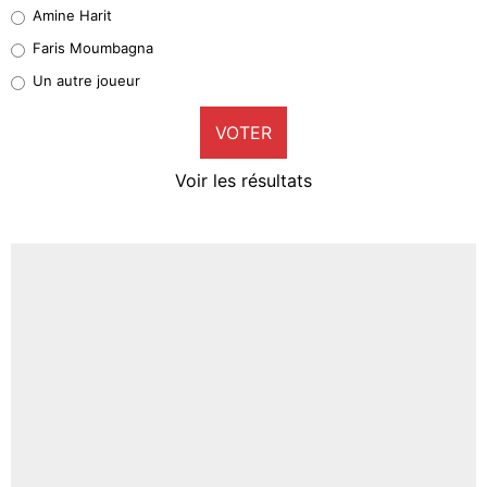
Quinten Timber
Amine Harit
1%
Faris Moumbagna
Pierre-Emile Hojbjerg
Un autre joueur
8%
VOTER
Neal Maupay
4%
Voir les résultats
Amine Harit
3%
Faris Moumbagna
4%
Un autre joueur
5%
1684 personnes ont participé aux votes.