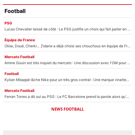
Football
PSG
Lucas Chevalier laissé de côté : Le PSG justifie un choix qui fait parler en plein mercato
Équipe de France
Olise, Doué, Cherki… Zidane a déjà choisi ses chouchous en équipe de France ? L’IA annonce des surprises sans Kylian Mbappé !
Mercato Football
Amine Gouiri est très inquiet du mercato : Une discussion avec l'OM pour acter son transfert !
Football
Kylian Mbappé lâche Nike pour un très gros contrat : Une marque «inattendue» va frapper très fort
Mercato Football
Ferran Torres a dit oui au PSG : Le FC Barcelone prend la parole alors qu'un transfert de l'attaquant espagnol prend forme
NEWS FOOTBALL