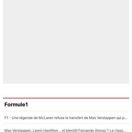
Formule1
F1 - Une légende de McLaren refuse le transfert de Max Verstappen qui pourrait «faire des vagues» et plomber l'ambiance dans l'équipe
Max Verstappen, Lewis Hamilton… et bientôt Fernando Alonso ? Le classement des pilotes les mieux payés en Formule 1 risque de changer !