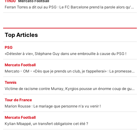
11h00
Mercato Football
Ferran Torres a dit oui au PSG : Le FC Barcelone prend la parole alors qu'un transfert de l'attaquant espagnol prend forme
Top Articles
PSG
«Détester à vie», Stéphane Guy dans une embrouille à cause du PSG !
Mercato Football
Mercato - OM - «Dès que je prends un club, je t’appellerai» : La promesse de Marcelino au moment de claquer la porte
Tennis
Victime de racisme contre Murray, Kyrgios pousse un énorme coup de gueule !
Tour de France
Marion Rousse : Le mariage que personne n'a vu venir !
Mercato Football
Kylian Mbappé, un transfert obligatoire cet été ?