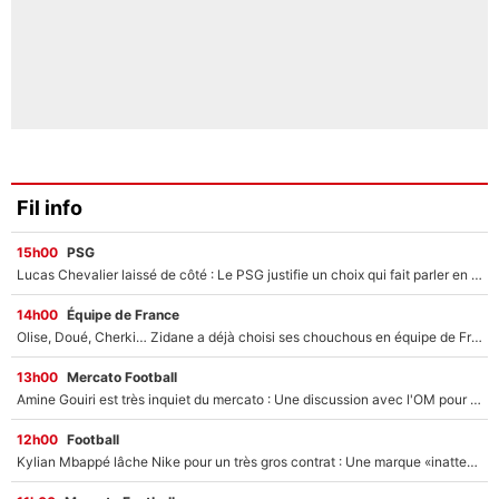
Fil info
15h00
PSG
Lucas Chevalier laissé de côté : Le PSG justifie un choix qui fait parler en plein mercato
14h00
Équipe de France
Olise, Doué, Cherki… Zidane a déjà choisi ses chouchous en équipe de France ? L’IA annonce des surprises sans Kylian Mbappé !
13h00
Mercato Football
Amine Gouiri est très inquiet du mercato : Une discussion avec l'OM pour acter son transfert !
12h00
Football
Kylian Mbappé lâche Nike pour un très gros contrat : Une marque «inattendue» va frapper très fort