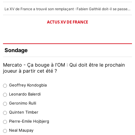
Le XV de France a trouvé son remplaçant : Fabien Galthié doit-il se passer d'Antoine Dupont ?
ACTUS XV DE FRANCE
Sondage
Mercato - Ça bouge à l’OM : Qui doit être le prochain
joueur à partir cet été ?
Geoffrey Kondogbia
Geoffrey Kondogbia
38%
Leonardo Balerdi
Leonardo Balerdi
Geronimo Rulli
32%
Quinten Timber
Geronimo Rulli
Pierre-Emile Hojbjerg
5%
Neal Maupay