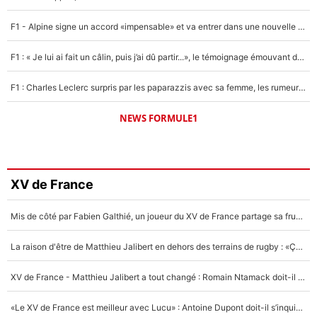
F1 - Alpine signe un accord «impensable» et va entrer dans une nouvelle dimension : Grande nouvelle pour Pierre Gasly !
F1 : « Je lui ai fait un câlin, puis j’ai dû partir...», le témoignage émouvant de Max Verstappen sur sa fille
F1 : Charles Leclerc surpris par les paparazzis avec sa femme, les rumeurs étaient vraies !
NEWS FORMULE1
XV de France
Mis de côté par Fabien Galthié, un joueur du XV de France partage sa frustration : «ils ne me l’ont pas dit tout de suite»
La raison d'être de Matthieu Jalibert en dehors des terrains de rugby : «Ça m'atteint autant que si tu touches à un membre de ma famille»
XV de France - Matthieu Jalibert a tout changé : Romain Ntamack doit-il s’inquiéter pour sa place à un an de la Coupe du monde ?
«Le XV de France est meilleur avec Lucu» : Antoine Dupont doit-il s’inquiéter pour sa place ?