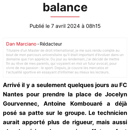
balance
Publié le 7 avril 2024 à 08h15
Dan Marciano
-
Rédacteur
Titulaire d'un Master de droit international, je me suis rendu compte au
bout de mon parcours universitaire qu'il était important d'évoluer dans un
domaine que l'on apprécie. Du jour au lendemain, j'ai décidé de mettre
fin au rêve de mes parents, qui voyaient en moi un futur avocat, pour
vivre de ma passion : le sport. Depuis, je couvre les mercatos et
l'actualité sportive en essayant d'informer au mieux les lecteurs.
Arrivé il y a seulement quelques jours au FC
Nantes pour prendre la place de Jocelyn
Gourvennec, Antoine Kombouaré a déjà
posé sa patte sur le groupe. Le technicien
aurait apporté plus de rigueur, mais aussi