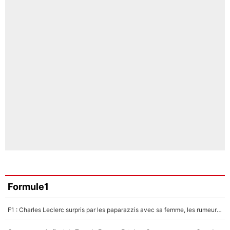
Formule1
F1 : Charles Leclerc surpris par les paparazzis avec sa femme, les rumeurs étaient vraies !