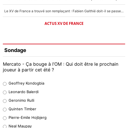
Le XV de France a trouvé son remplaçant : Fabien Galthié doit-il se passer d'Antoine Dupont ?
ACTUS XV DE FRANCE
Sondage
Mercato - Ça bouge à l’OM : Qui doit être le prochain
joueur à partir cet été ?
Geoffrey Kondogbia
Geoffrey Kondogbia
38%
Leonardo Balerdi
Leonardo Balerdi
Geronimo Rulli
32%
Quinten Timber
Geronimo Rulli
Pierre-Emile Hojbjerg
4%
Neal Maupay