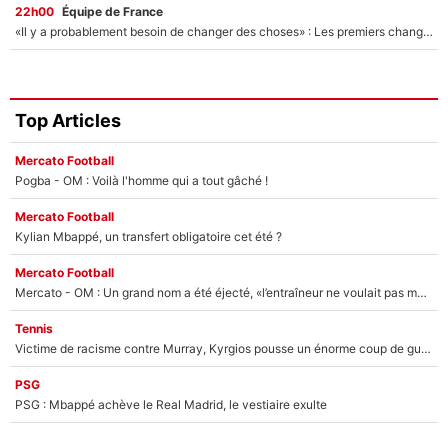
22h00
Équipe de France
«Il y a probablement besoin de changer des choses» : Les premiers changements de Zinedine Zidane en équipe de France sont révélés ?
Top Articles
Mercato Football
Pogba - OM : Voilà l'homme qui a tout gâché !
Mercato Football
Kylian Mbappé, un transfert obligatoire cet été ?
Mercato Football
Mercato - OM : Un grand nom a été éjecté, «l’entraîneur ne voulait pas me conserver»
Tennis
Victime de racisme contre Murray, Kyrgios pousse un énorme coup de gueule !
PSG
PSG : Mbappé achève le Real Madrid, le vestiaire exulte