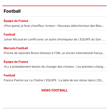
Football
Équipe de France
«Plus grand, je ferai chauffeur-livreur» : Nouveau sélectionneur des Bleus, Zinédine Zidane s’était imaginé un avenir très différent lorsqu'il était enfant
Football
Johan Micoud en conflit avec un autre chroniqueur de L’EQUIPE du Soir : «Pendant un moment, je ne les ai pas remis ensemble dans l'émission»
Mercato Football
Proche de rejoindre Bruno Genesio à l'OM, un ancien international français va finalement débarquer... sur RMC !
Équipe de France
«Il y a probablement besoin de changer des choses» : Les premiers changements de Zinedine Zidane en équipe de France sont révélés ?
Football
France Pierron sur La Chaîne L'EQUIPE : La date de son retour dans L'EQUIPE de Choc est connue... et c'était très attendu
NEWS FOOTBALL