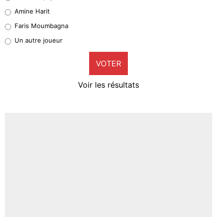
Quinten Timber
Amine Harit
1%
Faris Moumbagna
Pierre-Emile Hojbjerg
Un autre joueur
9%
VOTER
Neal Maupay
4%
Voir les résultats
Amine Harit
3%
Faris Moumbagna
4%
Un autre joueur
5%
1459 personnes ont participé aux votes.