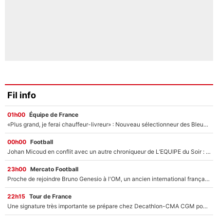
Fil info
01h00
Équipe de France
«Plus grand, je ferai chauffeur-livreur» : Nouveau sélectionneur des Bleus, Zinédine Zidane s’était imaginé un avenir très différent lorsqu'il était enfant
00h00
Football
Johan Micoud en conflit avec un autre chroniqueur de L’EQUIPE du Soir : «Pendant un moment, je ne les ai pas remis ensemble dans l'émission»
23h00
Mercato Football
Proche de rejoindre Bruno Genesio à l'OM, un ancien international français va finalement débarquer... sur RMC !
22h15
Tour de France
Une signature très importante se prépare chez Decathlon-CMA CGM pour aider Paul Seixas à gagner le Tour de France 2027