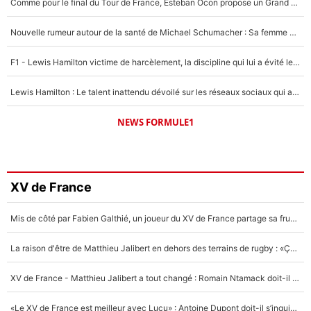
Comme pour le final du Tour de France, Esteban Ocon propose un Grand Prix de Formule 1 à Paris : «Autour de l’Arc de Triomphe, ce serait génial» !
Nouvelle rumeur autour de la santé de Michael Schumacher : Sa femme Corinna sort du silence
F1 - Lewis Hamilton victime de harcèlement, la discipline qui lui a évité le pire : «J'aurais probablement mal tourné»
Lewis Hamilton : Le talent inattendu dévoilé sur les réseaux sociaux qui a impressionné Kim Kardashian pendant leurs vacances en amoureux !
NEWS FORMULE1
XV de France
Mis de côté par Fabien Galthié, un joueur du XV de France partage sa frustration : «ils ne me l’ont pas dit tout de suite»
La raison d'être de Matthieu Jalibert en dehors des terrains de rugby : «Ça m'atteint autant que si tu touches à un membre de ma famille»
XV de France - Matthieu Jalibert a tout changé : Romain Ntamack doit-il s’inquiéter pour sa place à un an de la Coupe du monde ?
«Le XV de France est meilleur avec Lucu» : Antoine Dupont doit-il s’inquiéter pour sa place ?