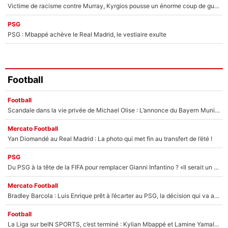
Victime de racisme contre Murray, Kyrgios pousse un énorme coup de gueule !
PSG
PSG : Mbappé achève le Real Madrid, le vestiaire exulte
Football
Football
Scandale dans la vie privée de Michael Olise : L’annonce du Bayern Munich sur son enfant caché
Mercato Football
Yan Diomandé au Real Madrid : La photo qui met fin au transfert de l’été !
PSG
Du PSG à la tête de la FIFA pour remplacer Gianni Infantino ? «Il serait un mauvais président», le patron de la Liga s'attaque à Nasser Al-Khelaïfi !
Mercato Football
Bradley Barcola : Luis Enrique prêt à l’écarter au PSG, la décision qui va accélérer son transfert à Liverpool ?
Football
La Liga sur beIN SPORTS, c’est terminé : Kylian Mbappé et Lamine Yamal changent de chaîne, «le moment était venu d'ouvrir un nouveau chapitre»