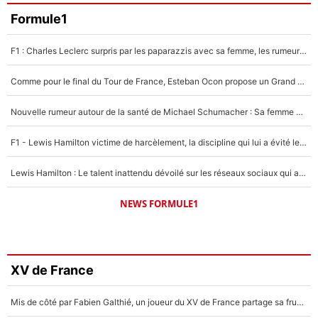
Formule1
F1 : Charles Leclerc surpris par les paparazzis avec sa femme, les rumeurs étaient vraies !
Comme pour le final du Tour de France, Esteban Ocon propose un Grand Prix de Formule 1 à Paris : «Autour de l’Arc de Triomphe, ce serait génial» !
Nouvelle rumeur autour de la santé de Michael Schumacher : Sa femme Corinna sort du silence
F1 - Lewis Hamilton victime de harcèlement, la discipline qui lui a évité le pire : «J'aurais probablement mal tourné»
Lewis Hamilton : Le talent inattendu dévoilé sur les réseaux sociaux qui a impressionné Kim Kardashian pendant leurs vacances en amoureux !
NEWS FORMULE1
XV de France
Mis de côté par Fabien Galthié, un joueur du XV de France partage sa frustration : «ils ne me l’ont pas dit tout de suite»