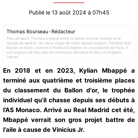
Publié le 13 août 2024 à 07h45
Thomas Bourseau
-
Rédacteur
Féru de sport, Thomas a grandi entre le ballon rond du football et le
orange du basket, ses deux coups de cœur depuis toujours. Diplômé d’un
Master et d’une Licence à l’Institut Européen du Journalisme de Paris, il
suit toujours de très près les aventures d’Arsenal et des Los Angeles
Lakers.
En 2018 et en 2023, Kylian Mbappé a
terminé aux quatrième et troisième places
du classement du Ballon d’or, le trophée
individuel qu’il chasse depuis ses débuts à
l’AS Monaco. Arrivé au Real Madrid cet été,
Mbappé verrait son gros projet battre de
l’aile à cause de Vinicius Jr.