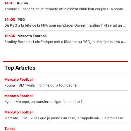
14h15
Rugby
Antoine Dupont et Iris Mittenaere officialisent enfin leur couple : La photo qui enflamme les réseaux sociaux
14h00
PSG
Du PSG à la tête de la FIFA pour remplacer Gianni Infantino ? «Il serait un mauvais président», le patron de la Liga s'attaque à Nasser Al-Khelaïfi !
13h30
Mercato Football
Bradley Barcola : Luis Enrique prêt à l’écarter au PSG, la décision qui va accélérer son transfert à Liverpool ?
Top Articles
Mercato Football
Pogba - OM : Voilà l'homme qui a tout gâché !
Mercato Football
Kylian Mbappé, un transfert obligatoire cet été ?
Mercato Football
Mercato - OM - «Dès que je prends un club, je t’appellerai» : La promesse de Marcelino au moment de claquer la porte
Tennis