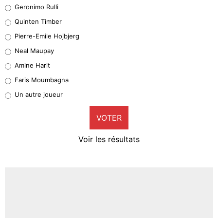
Leonardo Balerdi
Geronimo Rulli
32%
Quinten Timber
Geronimo Rulli
Pierre-Emile Hojbjerg
5%
Neal Maupay
Quinten Timber
Amine Harit
1%
Faris Moumbagna
Pierre-Emile Hojbjerg
Un autre joueur
9%
VOTER
Neal Maupay
4%
Voir les résultats
Amine Harit
3%
Faris Moumbagna
5%
Un autre joueur
5%