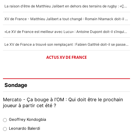
La raison d'être de Matthieu Jalibert en dehors des terrains de rugby : «Ça m'atteint autant que si tu touches à un membre de ma famille»
XV de France - Matthieu Jalibert a tout changé : Romain Ntamack doit-il s’inquiéter pour sa place à un an de la Coupe du monde ?
«Le XV de France est meilleur avec Lucu» : Antoine Dupont doit-il s’inquiéter pour sa place ?
Le XV de France a trouvé son remplaçant : Fabien Galthié doit-il se passer d'Antoine Dupont ?
ACTUS XV DE FRANCE
Sondage
Mercato - Ça bouge à l’OM : Qui doit être le prochain
joueur à partir cet été ?
Geoffrey Kondogbia
Geoffrey Kondogbia
38%
Leonardo Balerdi