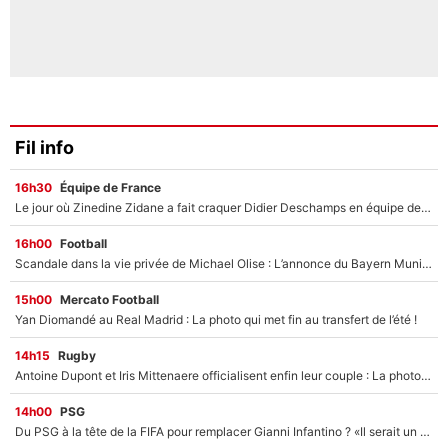
Fil info
16h30
Équipe de France
Le jour où Zinedine Zidane a fait craquer Didier Deschamps en équipe de France : «Je m’en suis voulu», l’ancien sélectionneur a regretté son geste !
16h00
Football
Scandale dans la vie privée de Michael Olise : L’annonce du Bayern Munich sur son enfant caché
15h00
Mercato Football
Yan Diomandé au Real Madrid : La photo qui met fin au transfert de l’été !
14h15
Rugby
Antoine Dupont et Iris Mittenaere officialisent enfin leur couple : La photo qui enflamme les réseaux sociaux
14h00
PSG
Du PSG à la tête de la FIFA pour remplacer Gianni Infantino ? «Il serait un mauvais président», le patron de la Liga s'attaque à Nasser Al-Khelaïfi !