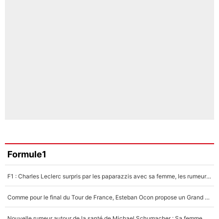
Formule1
F1 : Charles Leclerc surpris par les paparazzis avec sa femme, les rumeurs étaient vraies !
Comme pour le final du Tour de France, Esteban Ocon propose un Grand Prix de Formule 1 à Paris : «Autour de l’Arc de Triomphe, ce serait génial» !
Nouvelle rumeur autour de la santé de Michael Schumacher : Sa femme Corinna sort du silence