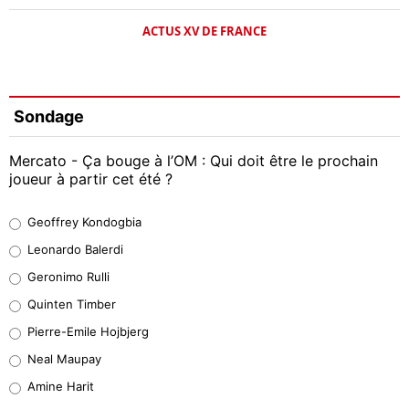
ACTUS XV DE FRANCE
Sondage
Mercato - Ça bouge à l’OM : Qui doit être le prochain
joueur à partir cet été ?
Geoffrey Kondogbia
Geoffrey Kondogbia
38%
Leonardo Balerdi
Leonardo Balerdi
Geronimo Rulli
32%
Quinten Timber
Geronimo Rulli
Pierre-Emile Hojbjerg
5%
Neal Maupay
Quinten Timber
Amine Harit
1%