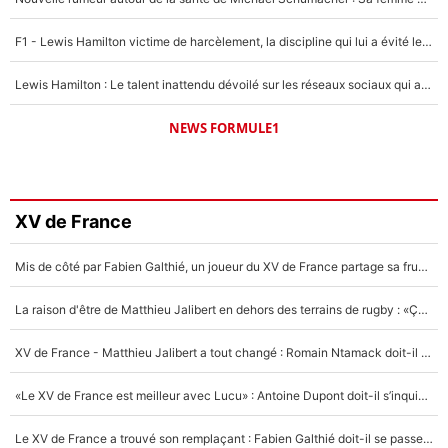
F1 - Lewis Hamilton victime de harcèlement, la discipline qui lui a évité le pire : «J'aurais probablement mal tourné»
Lewis Hamilton : Le talent inattendu dévoilé sur les réseaux sociaux qui a impressionné Kim Kardashian pendant leurs vacances en amoureux !
NEWS FORMULE1
XV de France
Mis de côté par Fabien Galthié, un joueur du XV de France partage sa frustration : «ils ne me l’ont pas dit tout de suite»
La raison d'être de Matthieu Jalibert en dehors des terrains de rugby : «Ça m'atteint autant que si tu touches à un membre de ma famille»
XV de France - Matthieu Jalibert a tout changé : Romain Ntamack doit-il s’inquiéter pour sa place à un an de la Coupe du monde ?
«Le XV de France est meilleur avec Lucu» : Antoine Dupont doit-il s’inquiéter pour sa place ?
Le XV de France a trouvé son remplaçant : Fabien Galthié doit-il se passer d'Antoine Dupont ?