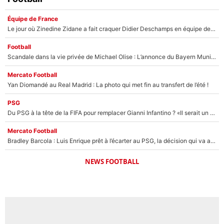
Équipe de France
Le jour où Zinedine Zidane a fait craquer Didier Deschamps en équipe de France : «Je m’en suis voulu», l’ancien sélectionneur a regretté son geste !
Football
Scandale dans la vie privée de Michael Olise : L’annonce du Bayern Munich sur son enfant caché
Mercato Football
Yan Diomandé au Real Madrid : La photo qui met fin au transfert de l’été !
PSG
Du PSG à la tête de la FIFA pour remplacer Gianni Infantino ? «Il serait un mauvais président», le patron de la Liga s'attaque à Nasser Al-Khelaïfi !
Mercato Football
Bradley Barcola : Luis Enrique prêt à l’écarter au PSG, la décision qui va accélérer son transfert à Liverpool ?
NEWS FOOTBALL