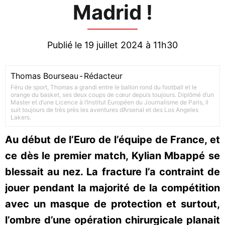
Madrid !
Publié le 19 juillet 2024 à 11h30
Thomas Bourseau
-
Rédacteur
Féru de sport, Thomas a grandi entre le ballon rond du football et le
orange du basket, ses deux coups de cœur depuis toujours. Diplômé d’un
Master et d’une Licence à l’Institut Européen du Journalisme de Paris, il
suit toujours de très près les aventures d’Arsenal et des Los Angeles
Lakers.
Au début de l’Euro de l’équipe de France, et
ce dès le premier match, Kylian Mbappé se
blessait au nez. La fracture l’a contraint de
jouer pendant la majorité de la compétition
avec un masque de protection et surtout,
l’ombre d’une opération chirurgicale planait