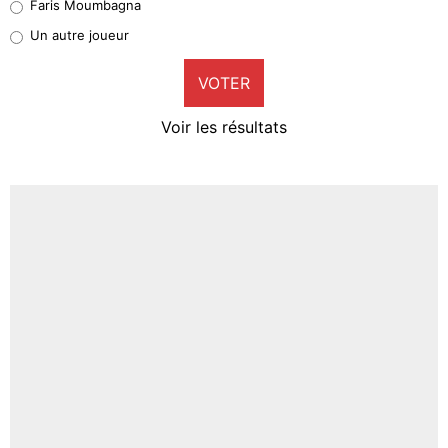
Faris Moumbagna
Pierre-Emile Hojbjerg
Un autre joueur
9%
VOTER
Neal Maupay
4%
Voir les résultats
Amine Harit
3%
Faris Moumbagna
5%
Un autre joueur
5%
1507 personnes ont participé aux votes.