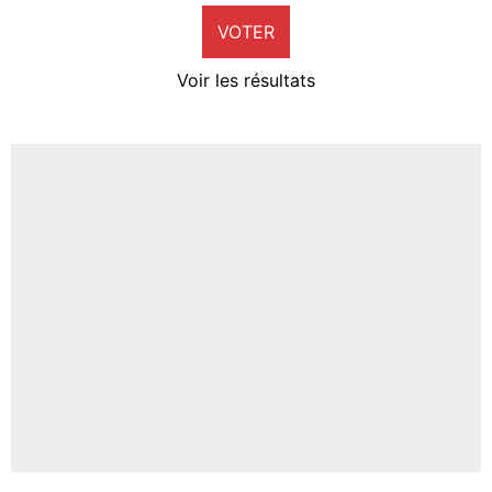
VOTER
Neal Maupay
4%
Voir les résultats
Amine Harit
3%
Faris Moumbagna
5%
Un autre joueur
5%
1547 personnes ont participé aux votes.