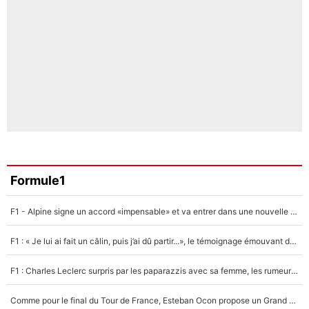
Formule1
F1 - Alpine signe un accord «impensable» et va entrer dans une nouvelle dimension : Grande nouvelle pour Pierre Gasly !
F1 : « Je lui ai fait un câlin, puis j’ai dû partir...», le témoignage émouvant de Max Verstappen sur sa fille
F1 : Charles Leclerc surpris par les paparazzis avec sa femme, les rumeurs étaient vraies !
Comme pour le final du Tour de France, Esteban Ocon propose un Grand Prix de Formule 1 à Paris : «Autour de l’Arc de Triomphe, ce serait génial» !