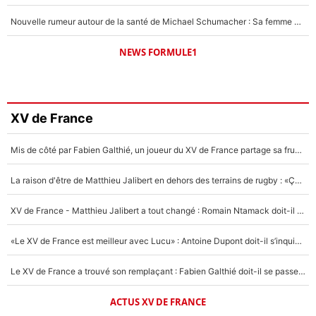
Nouvelle rumeur autour de la santé de Michael Schumacher : Sa femme Corinna sort du silence
NEWS FORMULE1
XV de France
Mis de côté par Fabien Galthié, un joueur du XV de France partage sa frustration : «ils ne me l’ont pas dit tout de suite»
La raison d'être de Matthieu Jalibert en dehors des terrains de rugby : «Ça m'atteint autant que si tu touches à un membre de ma famille»
XV de France - Matthieu Jalibert a tout changé : Romain Ntamack doit-il s’inquiéter pour sa place à un an de la Coupe du monde ?
«Le XV de France est meilleur avec Lucu» : Antoine Dupont doit-il s’inquiéter pour sa place ?
Le XV de France a trouvé son remplaçant : Fabien Galthié doit-il se passer d'Antoine Dupont ?
ACTUS XV DE FRANCE