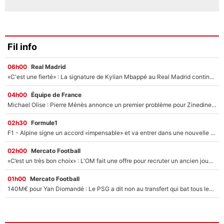
Fil info
06h00
Real Madrid
«C'est une fierté» : La signature de Kylian Mbappé au Real Madrid continue de régaler l'Espagne
04h00
Équipe de France
Michael Olise : Pierre Ménès annonce un premier problème pour Zinedine Zidane en équipe de France
02h30
Formule1
F1 - Alpine signe un accord «impensable» et va entrer dans une nouvelle dimension : Grande nouvelle pour Pierre Gasly !
02h00
Mercato Football
«C’est un très bon choix» : L'OM fait une offre pour recruter un ancien joueur du PSG... et c'est validé dans l'After Foot !
01h00
Mercato Football
140M€ pour Yan Diomandé : Le PSG a dit non au transfert qui bat tous les records sur le mercato