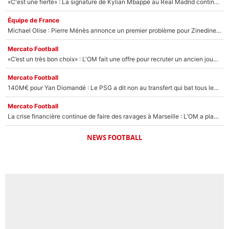
«C'est une fierté» : La signature de Kylian Mbappé au Real Madrid continue de régaler l'Espagne
Équipe de France
Michael Olise : Pierre Ménès annonce un premier problème pour Zinedine Zidane en équipe de France
Mercato Football
«C’est un très bon choix» : L'OM fait une offre pour recruter un ancien joueur du PSG... et c'est validé dans l'After Foot !
Mercato Football
140M€ pour Yan Diomandé : Le PSG a dit non au transfert qui bat tous les records sur le mercato
Mercato Football
La crise financière continue de faire des ravages à Marseille : L’OM a placé 12 joueurs sur le marché des transferts… et ça pourrait lui rapporter près de 100M€ !
NEWS FOOTBALL