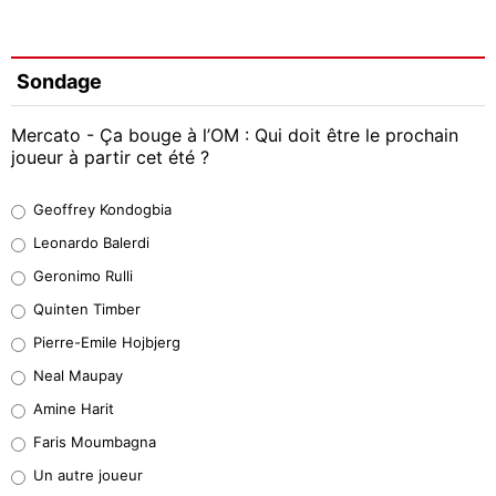
Sondage
Mercato - Ça bouge à l’OM : Qui doit être le prochain
joueur à partir cet été ?
Geoffrey Kondogbia
Geoffrey Kondogbia
38%
Leonardo Balerdi
Leonardo Balerdi
Geronimo Rulli
32%
Quinten Timber
Geronimo Rulli
Pierre-Emile Hojbjerg
5%
Neal Maupay
Quinten Timber
Amine Harit
1%
Faris Moumbagna
Pierre-Emile Hojbjerg
Un autre joueur
9%