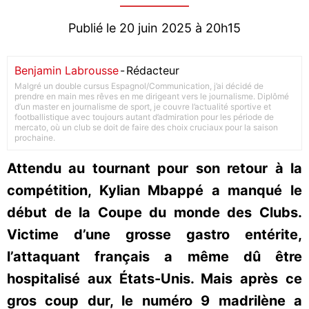
Publié le 20 juin 2025 à 20h15
Benjamin Labrousse
-
Rédacteur
Malgré un double cursus Espagnol/Communication, j’ai décidé de
prendre en main mes rêves en me dirigeant vers le journalisme. Diplômé
d’un master en journalisme de sport, je couvre l’actualité sportive et
footballistique avec toujours autant d’admiration pour les période de
mercato, où un club se doit de faire des choix cruciaux pour la saison
prochaine.
Attendu au tournant pour son retour à la
compétition, Kylian Mbappé a manqué le
début de la Coupe du monde des Clubs.
Victime d’une grosse gastro entérite,
l’attaquant français a même dû être
hospitalisé aux États-Unis. Mais après ce
gros coup dur, le numéro 9 madrilène a