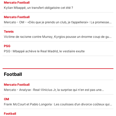
Mercato Football
Kylian Mbappé, un transfert obligatoire cet été ?
Mercato Football
Mercato - OM - «Dès que je prends un club, je t’appellerai» : La promesse de Marcelino au moment de claquer la porte
Tennis
Victime de racisme contre Murray, Kyrgios pousse un énorme coup de gueule !
PSG
PSG : Mbappé achève le Real Madrid, le vestiaire exulte
Football
Mercato Football
Mercato - Analyse : Real-Vinicius Jr, la surprise qui n'en est pas une...
OM
Frank McCourt et Pablo Longoria : Les coulisses d’un divorce coûteux qui ruine l’OM à petit feu…
Football