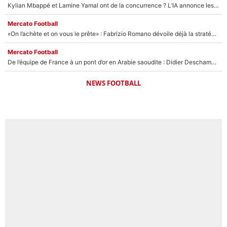
Kylian Mbappé et Lamine Yamal ont de la concurrence ? L’IA annonce les 5 joueurs qui vont dominer le football dans les années à venir !
Mercato Football
«On l’achète et on vous le prête» : Fabrizio Romano dévoile déjà la stratégie du PSG avec le transfert de Zion Suzuki !
Mercato Football
De l’équipe de France à un pont d’or en Arabie saoudite : Didier Deschamps a donné sa réponse !
NEWS FOOTBALL