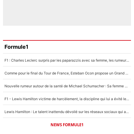
Formule1
F1 : Charles Leclerc surpris par les paparazzis avec sa femme, les rumeurs étaient vraies !
Comme pour le final du Tour de France, Esteban Ocon propose un Grand Prix de Formule 1 à Paris : «Autour de l’Arc de Triomphe, ce serait génial» !
Nouvelle rumeur autour de la santé de Michael Schumacher : Sa femme Corinna sort du silence
F1 - Lewis Hamilton victime de harcèlement, la discipline qui lui a évité le pire : «J'aurais probablement mal tourné»
Lewis Hamilton : Le talent inattendu dévoilé sur les réseaux sociaux qui a impressionné Kim Kardashian pendant leurs vacances en amoureux !
NEWS FORMULE1