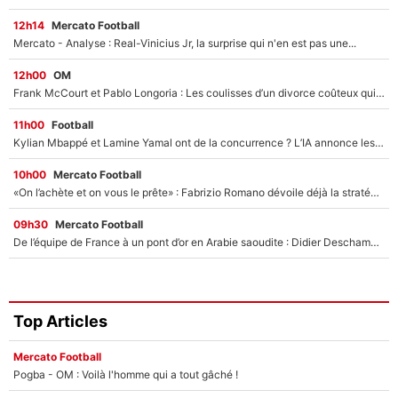
12h14
Mercato Football
Mercato - Analyse : Real-Vinicius Jr, la surprise qui n'en est pas une...
12h00
OM
Frank McCourt et Pablo Longoria : Les coulisses d’un divorce coûteux qui ruine l’OM à petit feu…
11h00
Football
Kylian Mbappé et Lamine Yamal ont de la concurrence ? L’IA annonce les 5 joueurs qui vont dominer le football dans les années à venir !
10h00
Mercato Football
«On l’achète et on vous le prête» : Fabrizio Romano dévoile déjà la stratégie du PSG avec le transfert de Zion Suzuki !
09h30
Mercato Football
De l’équipe de France à un pont d’or en Arabie saoudite : Didier Deschamps a donné sa réponse !
Top Articles
Mercato Football
Pogba - OM : Voilà l'homme qui a tout gâché !