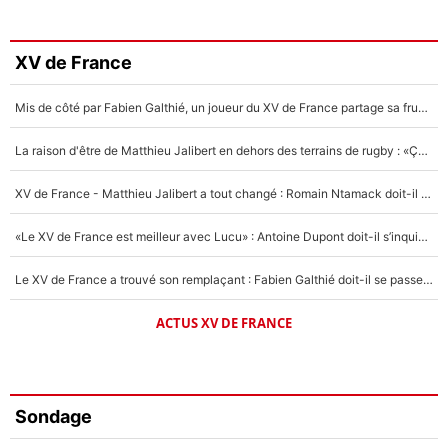
XV de France
Mis de côté par Fabien Galthié, un joueur du XV de France partage sa frustration : «ils ne me l’ont pas dit tout de suite»
La raison d'être de Matthieu Jalibert en dehors des terrains de rugby : «Ça m'atteint autant que si tu touches à un membre de ma famille»
XV de France - Matthieu Jalibert a tout changé : Romain Ntamack doit-il s’inquiéter pour sa place à un an de la Coupe du monde ?
«Le XV de France est meilleur avec Lucu» : Antoine Dupont doit-il s’inquiéter pour sa place ?
Le XV de France a trouvé son remplaçant : Fabien Galthié doit-il se passer d'Antoine Dupont ?
ACTUS XV DE FRANCE
Sondage