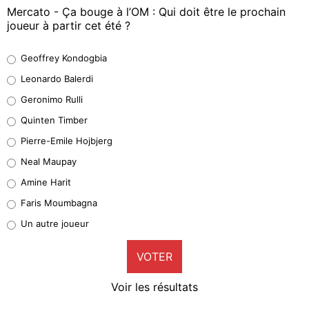
Mercato - Ça bouge à l’OM : Qui doit être le prochain
joueur à partir cet été ?
Geoffrey Kondogbia
Geoffrey Kondogbia
38%
Leonardo Balerdi
Leonardo Balerdi
Geronimo Rulli
32%
Quinten Timber
Geronimo Rulli
Pierre-Emile Hojbjerg
4%
Neal Maupay
Quinten Timber
Amine Harit
1%
Faris Moumbagna
Pierre-Emile Hojbjerg
Un autre joueur
9%
VOTER
Neal Maupay
4%
Voir les résultats
Amine Harit