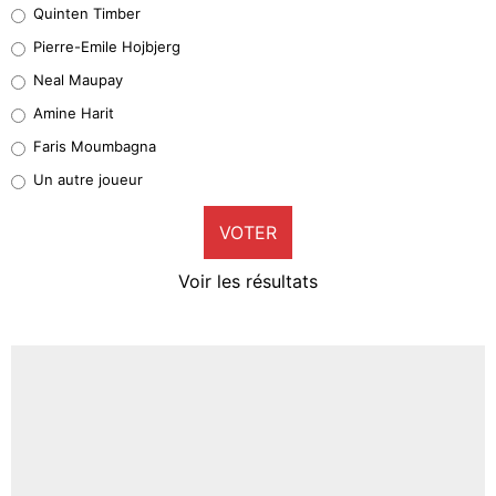
Quinten Timber
Geronimo Rulli
Pierre-Emile Hojbjerg
5%
Neal Maupay
Quinten Timber
Amine Harit
1%
Faris Moumbagna
Pierre-Emile Hojbjerg
Un autre joueur
9%
VOTER
Neal Maupay
4%
Voir les résultats
Amine Harit
3%
Faris Moumbagna
4%
Un autre joueur
5%