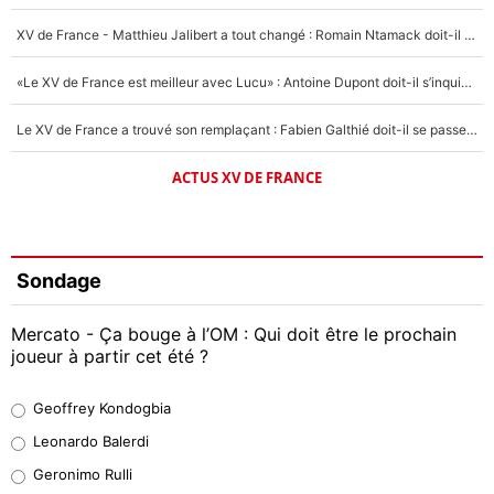
XV de France - Matthieu Jalibert a tout changé : Romain Ntamack doit-il s’inquiéter pour sa place à un an de la Coupe du monde ?
«Le XV de France est meilleur avec Lucu» : Antoine Dupont doit-il s’inquiéter pour sa place ?
Le XV de France a trouvé son remplaçant : Fabien Galthié doit-il se passer d'Antoine Dupont ?
ACTUS XV DE FRANCE
Sondage
Mercato - Ça bouge à l’OM : Qui doit être le prochain
joueur à partir cet été ?
Geoffrey Kondogbia
Geoffrey Kondogbia
38%
Leonardo Balerdi
Leonardo Balerdi
Geronimo Rulli
32%