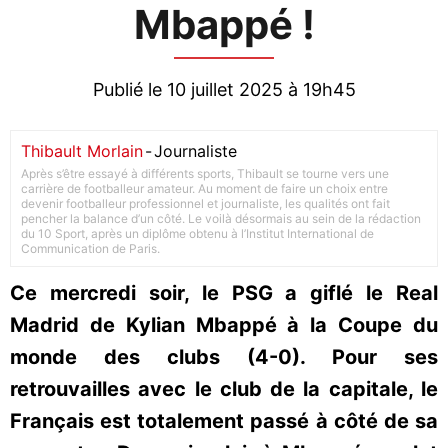
Mbappé !
Publié le 10 juillet 2025 à 19h45
Thibault Morlain
-
Journaliste
Après s’être essayé à différents sports, Thibault se tourne vers une
carrière de footballeur amateur. Au moment de faire un choix entre
devenir footballeur professionnel et journaliste, les qualités ont fait
pencher la balance d’un côté. Le voilà désormais au sein de la rédaction
du 10 Sport, après un diplôme obtenu à l’Institut International de
Communication de Paris.
Ce mercredi soir, le PSG a giflé le Real
Madrid de Kylian Mbappé à la Coupe du
monde des clubs (4-0). Pour ses
retrouvailles avec le club de la capitale, le
Français est totalement passé à côté de sa