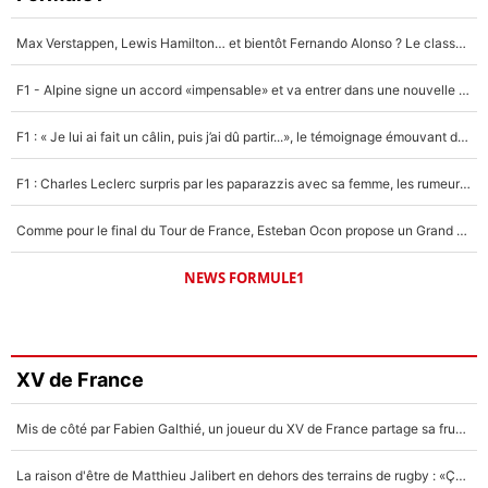
Max Verstappen, Lewis Hamilton… et bientôt Fernando Alonso ? Le classement des pilotes les mieux payés en Formule 1 risque de changer !
F1 - Alpine signe un accord «impensable» et va entrer dans une nouvelle dimension : Grande nouvelle pour Pierre Gasly !
F1 : « Je lui ai fait un câlin, puis j’ai dû partir...», le témoignage émouvant de Max Verstappen sur sa fille
F1 : Charles Leclerc surpris par les paparazzis avec sa femme, les rumeurs étaient vraies !
Comme pour le final du Tour de France, Esteban Ocon propose un Grand Prix de Formule 1 à Paris : «Autour de l’Arc de Triomphe, ce serait génial» !
NEWS FORMULE1
XV de France
Mis de côté par Fabien Galthié, un joueur du XV de France partage sa frustration : «ils ne me l’ont pas dit tout de suite»
La raison d'être de Matthieu Jalibert en dehors des terrains de rugby : «Ça m'atteint autant que si tu touches à un membre de ma famille»