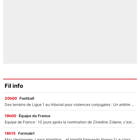
Fil info
20h00
Football
Des terrains de Ligue 1 au tribunal pour violences conjugales : Un arbitre français encourt une peine de 18 mois de prison !
19h00
Équipe de France
Equipe de France : 10 jours après la nomination de Zinedine Zidane, c'est au tour de son fils de prendre un nouveau départ !
18h15
Formule1
Max Verstappen, Lewis Hamilton… et bientôt Fernando Alonso ? Le classement des pilotes les mieux payés en Formule 1 risque de changer !