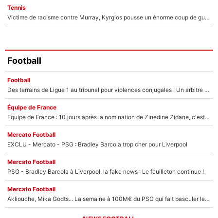
Tennis
Victime de racisme contre Murray, Kyrgios pousse un énorme coup de gueule !
Football
Football
Des terrains de Ligue 1 au tribunal pour violences conjugales : Un arbitre français encourt une peine de 18 mois de prison !
Équipe de France
Equipe de France : 10 jours après la nomination de Zinedine Zidane, c'est au tour de son fils de prendre un nouveau départ !
Mercato Football
EXCLU - Mercato - PSG : Bradley Barcola trop cher pour Liverpool
Mercato Football
PSG - Bradley Barcola à Liverpool, la fake news : Le feuilleton continue !
Mercato Football
Akliouche, Mika Godts... La semaine à 100M€ du PSG qui fait basculer le mercato du PSG !