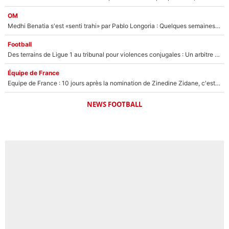
OM
Medhi Benatia s'est «senti trahi» par Pablo Longoria : Quelques semaines après son départ, l'ancien directeur de football de l'OM règle ses comptes
Football
Des terrains de Ligue 1 au tribunal pour violences conjugales : Un arbitre français encourt une peine de 18 mois de prison !
Équipe de France
Equipe de France : 10 jours après la nomination de Zinedine Zidane, c'est au tour de son fils de prendre un nouveau départ !
NEWS FOOTBALL