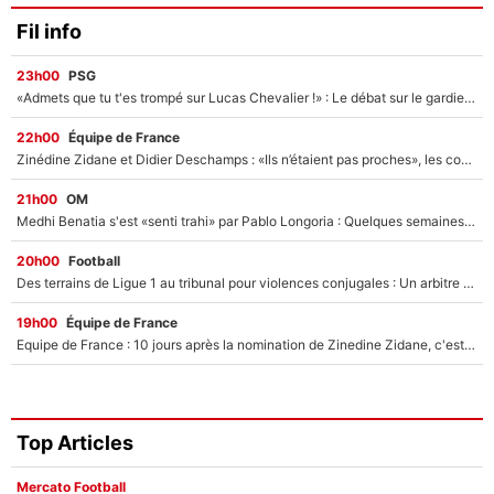
Fil info
23h00
PSG
«Admets que tu t'es trompé sur Lucas Chevalier !» : Le débat sur le gardien du PSG vire au clash à l'After Foot
22h00
Équipe de France
Zinédine Zidane et Didier Deschamps : «Ils n’étaient pas proches», les confidences d’un membre de l’équipe de France 1998 sur leur relation spéciale
21h00
OM
Medhi Benatia s'est «senti trahi» par Pablo Longoria : Quelques semaines après son départ, l'ancien directeur de football de l'OM règle ses comptes
20h00
Football
Des terrains de Ligue 1 au tribunal pour violences conjugales : Un arbitre français encourt une peine de 18 mois de prison !
19h00
Équipe de France
Equipe de France : 10 jours après la nomination de Zinedine Zidane, c'est au tour de son fils de prendre un nouveau départ !
Top Articles
Mercato Football