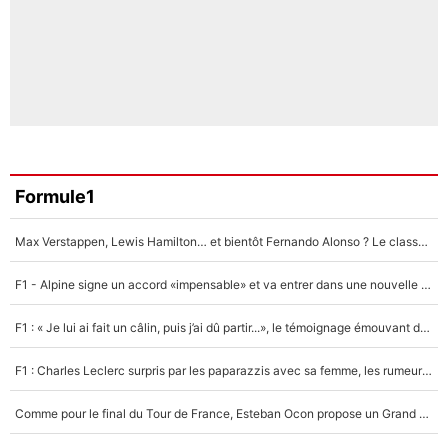
Formule1
Max Verstappen, Lewis Hamilton… et bientôt Fernando Alonso ? Le classement des pilotes les mieux payés en Formule 1 risque de changer !
F1 - Alpine signe un accord «impensable» et va entrer dans une nouvelle dimension : Grande nouvelle pour Pierre Gasly !
F1 : « Je lui ai fait un câlin, puis j’ai dû partir...», le témoignage émouvant de Max Verstappen sur sa fille
F1 : Charles Leclerc surpris par les paparazzis avec sa femme, les rumeurs étaient vraies !
Comme pour le final du Tour de France, Esteban Ocon propose un Grand Prix de Formule 1 à Paris : «Autour de l’Arc de Triomphe, ce serait génial» !