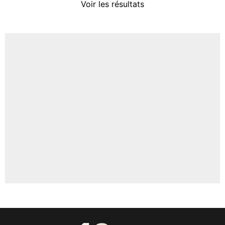
Voir les résultats
Amine Harit
3%
Faris Moumbagna
4%
Un autre joueur
5%
1618 personnes ont participé aux votes.