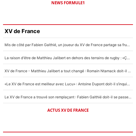
NEWS FORMULE1
XV de France
Mis de côté par Fabien Galthié, un joueur du XV de France partage sa frustration : «ils ne me l’ont pas dit tout de suite»
La raison d'être de Matthieu Jalibert en dehors des terrains de rugby : «Ça m'atteint autant que si tu touches à un membre de ma famille»
XV de France - Matthieu Jalibert a tout changé : Romain Ntamack doit-il s’inquiéter pour sa place à un an de la Coupe du monde ?
«Le XV de France est meilleur avec Lucu» : Antoine Dupont doit-il s’inquiéter pour sa place ?
Le XV de France a trouvé son remplaçant : Fabien Galthié doit-il se passer d'Antoine Dupont ?
ACTUS XV DE FRANCE