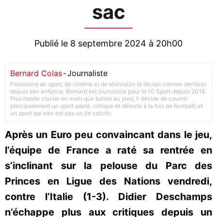
sac
Publié le 8 septembre 2024 à 20h00
Bernard Colas
-
Journaliste
Passionné de sport, de cinéma et de télévision (à l’écran comme derrière)
depuis son enfance, Bernard est journaliste pour le 10 Sport depuis 2018.
Plus habile clavier en main que ballon au pied, il décide de couvrir
principalement un sport adulé, critiqué et détesté à la fois (le football) et
un sport qui n’en est pas un (le catch).
Après un Euro peu convaincant dans le jeu,
l’équipe de France a raté sa rentrée en
s’inclinant sur la pelouse du Parc des
Princes en Ligue des Nations vendredi,
contre l’Italie (1-3). Didier Deschamps
n’échappe plus aux critiques depuis un