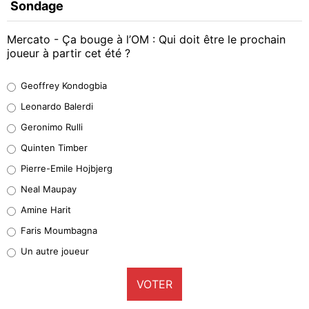
Sondage
Mercato - Ça bouge à l’OM : Qui doit être le prochain
joueur à partir cet été ?
Geoffrey Kondogbia
Geoffrey Kondogbia
38%
Leonardo Balerdi
Leonardo Balerdi
Geronimo Rulli
32%
Quinten Timber
Geronimo Rulli
Pierre-Emile Hojbjerg
5%
Neal Maupay
Quinten Timber
Amine Harit
1%
Faris Moumbagna
Pierre-Emile Hojbjerg
Un autre joueur
9%
VOTER
Neal Maupay
4%