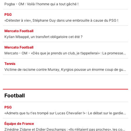
Pogba - OM : Voilà l'homme qui a tout gâché !
PSG
«Détester à vie», Stéphane Guy dans une embrouille à cause du PSG !
Mercato Football
Kylian Mbappé, un transfert obligatoire cet été ?
Mercato Football
Mercato - OM - «Dès que je prends un club, je t’appellerai» : La promesse de Marcelino au moment de claquer la porte
Tennis
Victime de racisme contre Murray, Kyrgios pousse un énorme coup de gueule !
Football
PSG
«Admets que tu t'es trompé sur Lucas Chevalier !» : Le débat sur le gardien du PSG vire au clash à l'After Foot
Équipe de France
Zinédine Zidane et Didier Deschamps : «Ils n’étaient pas proches», les confidences d’un membre de l’équipe de France 1998 sur leur relation spéciale