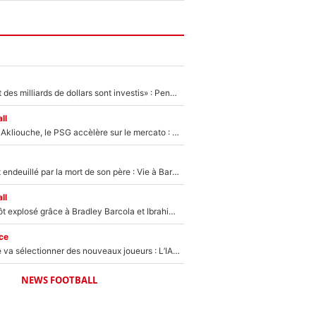
«Des milliards et des milliards de dollars sont investis» : Pendant que l'OM est en pleine crise financière, Frank McCourt lance un nouveau projet à 260M€ !
ll
Après Maghnes Akliouche, le PSG accèlère sur le mercato : Voilà les deux nouvelles recrues qui vont signer la semaine prochaine ?
Lionel Messi est endeuillé par la mort de son père : Vie à Barcelone, transfert au PSG... voilà comment Jorge Messi a joué un rôle essentiel dans sa carrière !
ll
Un record bientôt explosé grâce à Bradley Barcola et Ibrahim Mbaye : Le PSG sur le point de réaliser un mercato historique ?
ce
Zinédine Zidane va sélectionner des nouveaux joueurs : L’IA dévoile les 5 cracks qui pourraient rapidement le rejoindre en équipe de France !
NEWS FOOTBALL