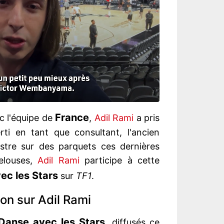
France
 l'équipe de
,
Adil Rami
a pris
rti en tant que consultant, l'ancien
lustre sur des parquets ces dernières
elouses,
Adil Rami
participe à cette
ec les Stars
sur
TF1
.
ion sur Adil Rami
anse avec les Stars,
diffusés ce