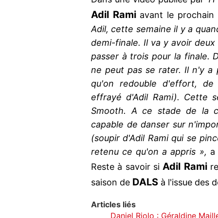
Adil Rami
avant le prochain
Adil, cette semaine il y a qua
demi-finale. Il va y avoir deux
passer à trois pour la finale. 
ne peut pas se rater. Il n'y a p
qu'on redouble d'effort, de 
effrayé d'Adil Rami). Cette
Smooth. A ce stade de la com
capable de danser sur n'impo
(soupir d'Adil Rami qui se pin
retenu ce qu'on a appris »,
a
Adil Rami
Reste à savoir si
r
DALS
saison de
à l'issue des 
Articles liés
Daniel Riolo : Géraldine Mail