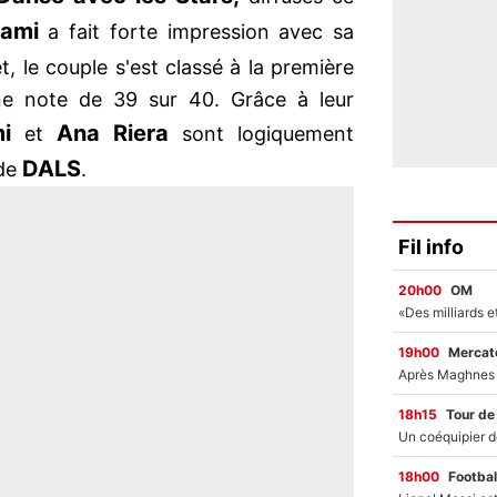
Rami
a fait forte impression avec sa
et, le couple s'est classé à la première
e note de 39 sur 40. Grâce à leur
mi
Ana Riera
et
sont logiquement
DALS
 de
.
Fil info
20h00
OM
19h00
Mercato
18h15
Tour de
18h00
Footbal