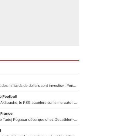
«Des milliards et des milliards de dollars sont investis» : Pendant que l'OM est en pleine crise financière, Frank McCourt lance un nouveau projet à 260M€ !
 Football
Après Maghnes Akliouche, le PSG accèlère sur le mercato : Voilà les deux nouvelles recrues qui vont signer la semaine prochaine ?
 France
Un coéquipier de Tadej Pogacar débarque chez Decathlon-CMA CGM pour épauler Paul Seixas : «Mes meilleures années sont à venir»
l