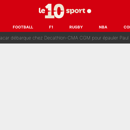
dollars sont investis» : Pendant que l'OM est en pleine crise financière, Fran
SG accèlère sur le mercato : Voilà les deux nouvelles recrues qui
FOOTBALL
F1
RUGBY
NBA
CO
r débarque chez Decathlon-CMA CGM pour épauler Paul Seixas : «M
rt de son père : Vie à Barcelone, transfert au PSG... voilà comment Jorge Messi
âce à Bradley Barcola et Ibrahim Mbaye : Le PSG sur le point de