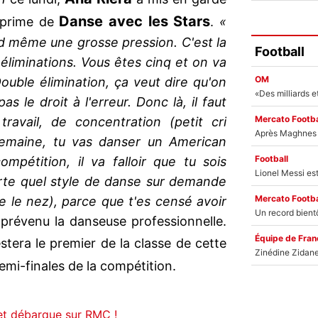
Danse avec les Stars
 prime de
.
«
nd même une grosse pression. C'est la
Football
 éliminations. Vous êtes cinq et on va
OM
Double élimination, ça veut dire qu'on
as le droit à l'erreur. Donc là, il faut
Mercato Footba
travail, de concentration (petit cri
 semaine, tu vas danser un American
Football
pétition, il va falloir que tu sois
rte quel style de danse sur demande
Mercato Footba
ce le nez), parce que t'es censé avoir
 prévenu la danseuse professionnelle.
Équipe de Fran
estera le premier de la classe de cette
demi-finales de la compétition.
let débarque sur RMC !