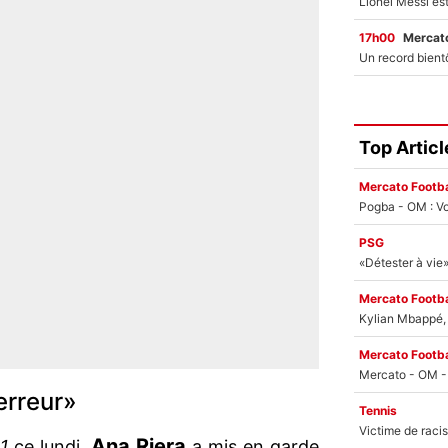
17h00
Mercato
Top Articl
Mercato Footba
Pogba - OM : Vo
PSG
Mercato Footba
Kylian Mbappé, u
Mercato Footba
'erreur»
Tennis
Ana Riera
F1
ce lundi,
a mis en garde