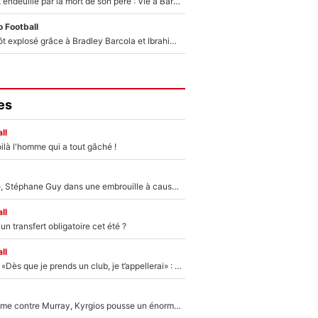
Lionel Messi est endeuillé par la mort de son père : Vie à Barcelone, transfert au PSG... voilà comment Jorge Messi a joué un rôle essentiel dans sa carrière !
 Football
Un record bientôt explosé grâce à Bradley Barcola et Ibrahim Mbaye : Le PSG sur le point de réaliser un mercato historique ?
es
ll
ilà l'homme qui a tout gâché !
«Détester à vie», Stéphane Guy dans une embrouille à cause du PSG !
ll
n transfert obligatoire cet été ?
ll
Mercato - OM - «Dès que je prends un club, je t’appellerai» : La promesse de Marcelino au moment de claquer la porte
Victime de racisme contre Murray, Kyrgios pousse un énorme coup de gueule !