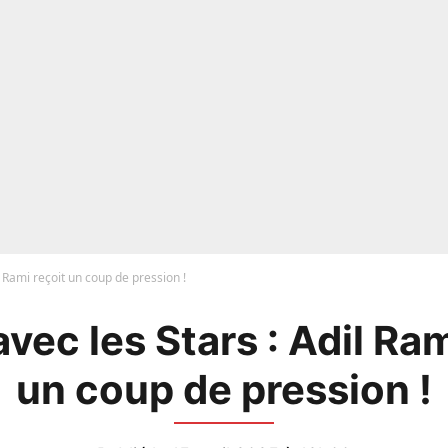
l Rami reçoit un coup de pression !
vec les Stars : Adil Ram
un coup de pression !