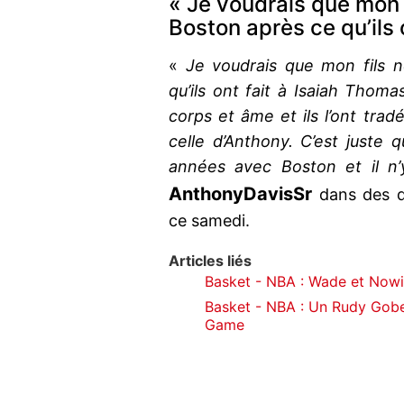
« Je voudrais que mon f
Boston après ce qu’ils 
«
Je voudrais que mon fils 
qu’ils ont fait à Isaiah Thom
corps et âme et ils l’ont tra
celle d’Anthony. C’est juste 
années avec Boston et il n’
Anthony
Davis
Sr
dans des d
ce samedi.
Articles liés
Basket - NBA : Wade et Nowit
Basket - NBA : Un Rudy Gobe
Game