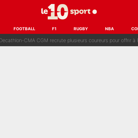
 Comme Jean-Jacques Goldman et Mylène Farmer, le nouveau sélectionneur de l'équipe 
ès Barcelone ? Les coulisses de la signature historique de Lionel 
FOOTBALL
F1
RUGBY
NBA
CO
on-CMA CGM recrute plusieurs coureurs pour offrir à Paul Seixas une équ
n partance pour le PSG, le héros de la finale de la Coupe du monde s'atti
lo Kanté : Comme Yan Diomandé, les deux champions du mon