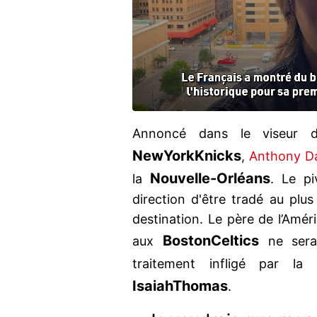
Annoncé dans le viseur
New
York
Knicks
,
Anthony D
Nouvelle-Orléans
la
. Le p
direction d'être tradé au plu
destination. Le père de l’Améri
Boston
Celtics
aux
ne sera
traitement infligé par l
Isaiah
Thomas
.