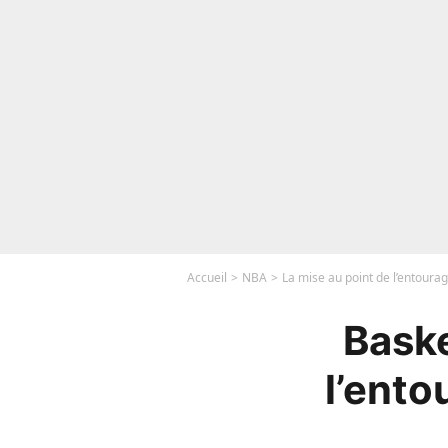
Accueil
NBA
La mise au point de l’entoura
Baske
l’ento