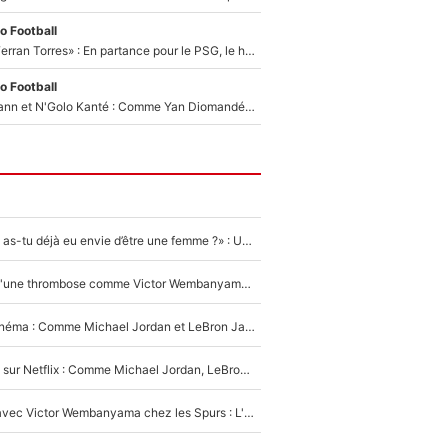
o Football
«Le suicide de Ferran Torres» : En partance pour le PSG, le héros de la finale de la Coupe du monde s'attire les foudres de la presse espagnole !
o Football
Antoine Griezmann et N'Golo Kanté : Comme Yan Diomandé, les deux champions du monde ont refusé de signer au PSG !
«LeBron James, as-tu déjà eu envie d’être une femme ?» : Un dérapage de Donald Trump sur la superstar de la NBA refait surface
NBA - Victime d'une thrombose comme Victor Wembanyama, Chris Bosh prévient le Français des risques sur sa santé : «J’ai failli mourir sur le coup et j’ai été ramené à la vie»
De la NBA au cinéma : Comme Michael Jordan et LeBron James, Victor Wembanyama rêve d'une carrière d'acteur !
The Last Dance sur Netflix : Comme Michael Jordan, LeBron James va avoir le droit à sa série !
Stephen Curry avec Victor Wembanyama chez les Spurs : L'idée d'un trade historique est lancée en NBA !