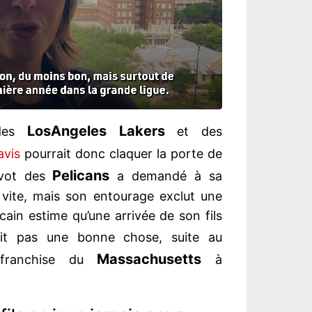
Los
Angeles Lakers
 des
et des
avis
pourrait donc claquer la porte de
Pelicans
ivot des
a demandé à sa
s vite, mais son entourage exclut une
cain estime qu’une arrivée de son fils
it pas une bonne chose, suite au
Massachusetts
a franchise du
à