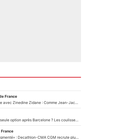
de France
Un documentaire avec Zinedine Zidane : Comme Jean-Jacques Goldman et Mylène Farmer, le nouveau sélectionneur de l'équipe de France a recalé une journaliste très connue
Le PSG comme seule option après Barcelone ? Les coulisses de la signature historique de Lionel Messi sont révélées au grand jour !
 France
«Le budget a augmenté» : Decathlon-CMA CGM recrute plusieurs coureurs pour offrir à Paul Seixas une équipe pour gagner le Tour de France 2027