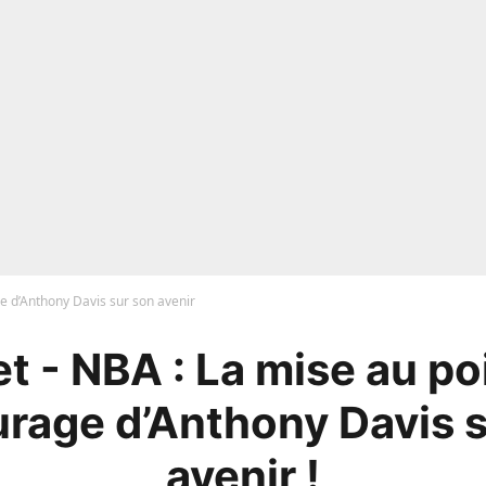
ge d’Anthony Davis sur son avenir
t - NBA : La mise au po
urage d’Anthony Davis 
avenir !