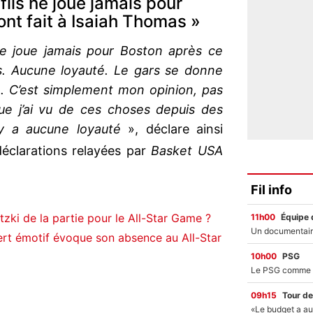
ils ne joue jamais pour
ont fait à Isaiah Thomas »
ne joue jamais pour Boston après ce
as. Aucune loyauté. Le gars se donne
dé. C’est simplement mon opinion, pas
que j’ai vu de ces choses depuis des
y a aucune loyauté
», déclare ainsi
éclarations relayées par
Basket USA
Fil info
zki de la partie pour le All-Star Game ?
11h00
Équipe 
rt émotif évoque son absence au All-Star
10h00
PSG
09h15
Tour de