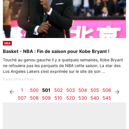
NBA
Basket - NBA : Fin de saison pour Kobe Bryant !
Touché au genou gauche il y a quelques semaines, Kobe Bryant
ne refoulera pas les parquets de NBA cette saison. La star des
Los Angeles Lakers s’est exprimée sur le site de son ...
5 août 2014 à 07h09
1
500
501
502
503
504
505
506
arrow_left
arrow_right
507
508
509
510
520
530
540
545