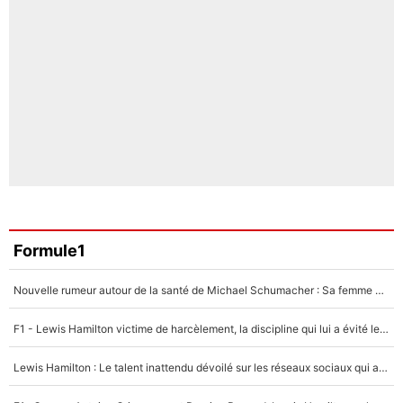
Formule1
Nouvelle rumeur autour de la santé de Michael Schumacher : Sa femme Corinna sort du silence
F1 - Lewis Hamilton victime de harcèlement, la discipline qui lui a évité le pire : «J'aurais probablement mal tourné»
Lewis Hamilton : Le talent inattendu dévoilé sur les réseaux sociaux qui a impressionné Kim Kardashian pendant leurs vacances en amoureux !