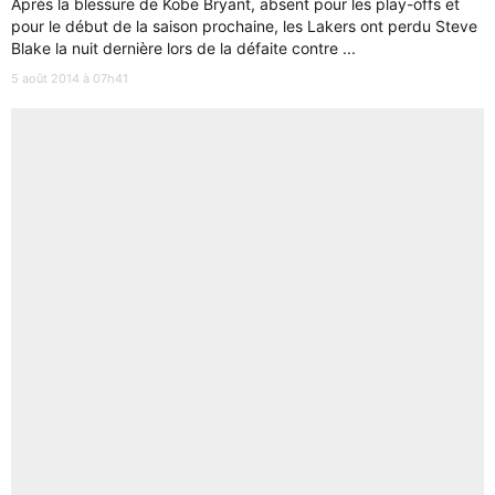
Après la blessure de Kobe Bryant, absent pour les play-offs et
pour le début de la saison prochaine, les Lakers ont perdu Steve
Blake la nuit dernière lors de la défaite contre ...
5 août 2014 à 07h41