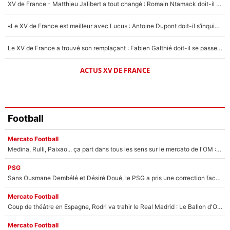
XV de France - Matthieu Jalibert a tout changé : Romain Ntamack doit-il s’inquiéter pour sa place à un an de la Coupe du monde ?
«Le XV de France est meilleur avec Lucu» : Antoine Dupont doit-il s’inquiéter pour sa place ?
Le XV de France a trouvé son remplaçant : Fabien Galthié doit-il se passer d'Antoine Dupont ?
ACTUS XV DE FRANCE
Football
Mercato Football
Medina, Rulli, Paixao... ça part dans tous les sens sur le mercato de l'OM : Frank McCourt va enfin récupérer l'argent qu'il attend ?
PSG
Sans Ousmane Dembélé et Désiré Doué, le PSG a pris une correction face à Majorque : Luis Enrique attend avec impatience des renforts !
Mercato Football
Coup de théâtre en Espagne, Rodri va trahir le Real Madrid : Le Ballon d'Or a choisi de signer au FC Barcelone !
Mercato Football