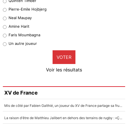
Quinten Timber
Geronimo Rulli
Pierre-Emile Hojbjerg
5%
Neal Maupay
Quinten Timber
Amine Harit
1%
Faris Moumbagna
Pierre-Emile Hojbjerg
Un autre joueur
9%
VOTER
Neal Maupay
4%
Voir les résultats
Amine Harit
3%
Faris Moumbagna
XV de France
5%
Mis de côté par Fabien Galthié, un joueur du XV de France partage sa frustration : «ils ne me l’ont pas dit tout de suite»
Un autre joueur
5%
La raison d'être de Matthieu Jalibert en dehors des terrains de rugby : «Ça m'atteint autant que si tu touches à un membre de ma famille»
1519 personnes ont participé aux votes.