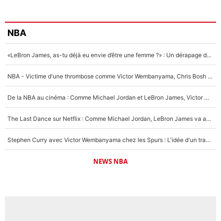
NBA
«LeBron James, as-tu déjà eu envie d’être une femme ?» : Un dérapage de Donald Trump sur la superstar de la NBA refait surface
NBA - Victime d'une thrombose comme Victor Wembanyama, Chris Bosh prévient le Français des risques sur sa santé : «J’ai failli mourir sur le coup et j’ai été ramené à la vie»
De la NBA au cinéma : Comme Michael Jordan et LeBron James, Victor Wembanyama rêve d'une carrière d'acteur !
The Last Dance sur Netflix : Comme Michael Jordan, LeBron James va avoir le droit à sa série !
Stephen Curry avec Victor Wembanyama chez les Spurs : L'idée d'un trade historique est lancée en NBA !
NEWS NBA