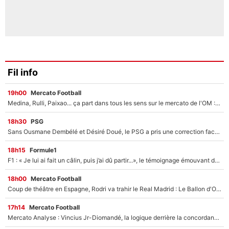
Fil info
19h00
Mercato Football
Medina, Rulli, Paixao... ça part dans tous les sens sur le mercato de l'OM : Frank McCourt va enfin récupérer l'argent qu'il attend ?
18h30
PSG
Sans Ousmane Dembélé et Désiré Doué, le PSG a pris une correction face à Majorque : Luis Enrique attend avec impatience des renforts !
18h15
Formule1
F1 : « Je lui ai fait un câlin, puis j’ai dû partir...», le témoignage émouvant de Max Verstappen sur sa fille
18h00
Mercato Football
Coup de théâtre en Espagne, Rodri va trahir le Real Madrid : Le Ballon d'Or a choisi de signer au FC Barcelone !
17h14
Mercato Football
Mercato Analyse : Vincius Jr-Diomandé, la logique derrière la concordance des temps