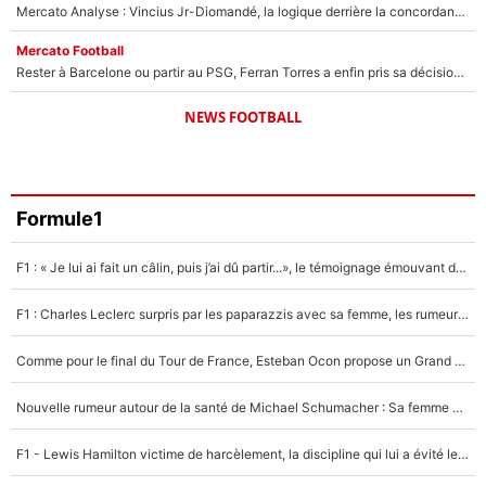
Mercato Analyse : Vincius Jr-Diomandé, la logique derrière la concordance des temps
Mercato Football
Rester à Barcelone ou partir au PSG, Ferran Torres a enfin pris sa décision : La course contre la montre est lancée !
NEWS FOOTBALL
Formule1
F1 : « Je lui ai fait un câlin, puis j’ai dû partir...», le témoignage émouvant de Max Verstappen sur sa fille
F1 : Charles Leclerc surpris par les paparazzis avec sa femme, les rumeurs étaient vraies !
Comme pour le final du Tour de France, Esteban Ocon propose un Grand Prix de Formule 1 à Paris : «Autour de l’Arc de Triomphe, ce serait génial» !
Nouvelle rumeur autour de la santé de Michael Schumacher : Sa femme Corinna sort du silence
F1 - Lewis Hamilton victime de harcèlement, la discipline qui lui a évité le pire : «J'aurais probablement mal tourné»