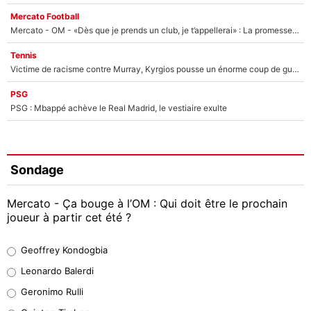
Mercato Football
Mercato - OM - «Dès que je prends un club, je t’appellerai» : La promesse de Marcelino au moment de claquer la porte
Tennis
Victime de racisme contre Murray, Kyrgios pousse un énorme coup de gueule !
PSG
PSG : Mbappé achève le Real Madrid, le vestiaire exulte
Sondage
Mercato - Ça bouge à l’OM : Qui doit être le prochain
joueur à partir cet été ?
Geoffrey Kondogbia
Geoffrey Kondogbia
38%
Leonardo Balerdi
Leonardo Balerdi
Geronimo Rulli
32%