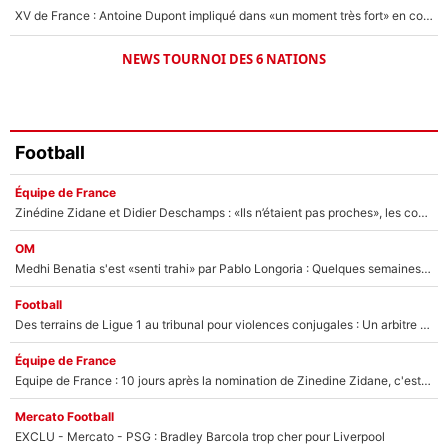
XV de France : Antoine Dupont impliqué dans «un moment très fort» en coulisses
NEWS TOURNOI DES 6 NATIONS
Football
Équipe de France
Zinédine Zidane et Didier Deschamps : «Ils n’étaient pas proches», les confidences d’un membre de l’équipe de France 1998 sur leur relation spéciale
OM
Medhi Benatia s'est «senti trahi» par Pablo Longoria : Quelques semaines après son départ, l'ancien directeur de football de l'OM règle ses comptes
Football
Des terrains de Ligue 1 au tribunal pour violences conjugales : Un arbitre français encourt une peine de 18 mois de prison !
Équipe de France
Equipe de France : 10 jours après la nomination de Zinedine Zidane, c'est au tour de son fils de prendre un nouveau départ !
Mercato Football
EXCLU - Mercato - PSG : Bradley Barcola trop cher pour Liverpool