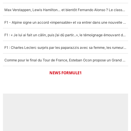
Max Verstappen, Lewis Hamilton… et bientôt Fernando Alonso ? Le classement des pilotes les mieux payés en Formule 1 risque de changer !
F1 - Alpine signe un accord «impensable» et va entrer dans une nouvelle dimension : Grande nouvelle pour Pierre Gasly !
F1 : « Je lui ai fait un câlin, puis j’ai dû partir...», le témoignage émouvant de Max Verstappen sur sa fille
F1 : Charles Leclerc surpris par les paparazzis avec sa femme, les rumeurs étaient vraies !
Comme pour le final du Tour de France, Esteban Ocon propose un Grand Prix de Formule 1 à Paris : «Autour de l’Arc de Triomphe, ce serait génial» !
NEWS FORMULE1