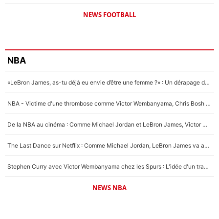
NEWS FOOTBALL
NBA
«LeBron James, as-tu déjà eu envie d’être une femme ?» : Un dérapage de Donald Trump sur la superstar de la NBA refait surface
NBA - Victime d'une thrombose comme Victor Wembanyama, Chris Bosh prévient le Français des risques sur sa santé : «J’ai failli mourir sur le coup et j’ai été ramené à la vie»
De la NBA au cinéma : Comme Michael Jordan et LeBron James, Victor Wembanyama rêve d'une carrière d'acteur !
The Last Dance sur Netflix : Comme Michael Jordan, LeBron James va avoir le droit à sa série !
Stephen Curry avec Victor Wembanyama chez les Spurs : L'idée d'un trade historique est lancée en NBA !
NEWS NBA