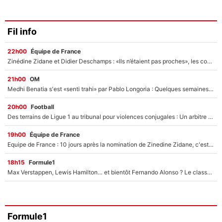
Fil info
22h00
Équipe de France
Zinédine Zidane et Didier Deschamps : «Ils n’étaient pas proches», les confidences d’un membre de l’équipe de France 1998 sur leur relation spéciale
21h00
OM
Medhi Benatia s'est «senti trahi» par Pablo Longoria : Quelques semaines après son départ, l'ancien directeur de football de l'OM règle ses comptes
20h00
Football
Des terrains de Ligue 1 au tribunal pour violences conjugales : Un arbitre français encourt une peine de 18 mois de prison !
19h00
Équipe de France
Equipe de France : 10 jours après la nomination de Zinedine Zidane, c'est au tour de son fils de prendre un nouveau départ !
18h15
Formule1
Max Verstappen, Lewis Hamilton… et bientôt Fernando Alonso ? Le classement des pilotes les mieux payés en Formule 1 risque de changer !
Formule1