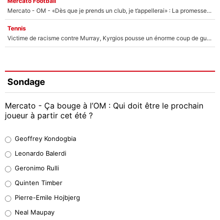
Mercato Football
Mercato - OM - «Dès que je prends un club, je t’appellerai» : La promesse de Marcelino au moment de claquer la porte
Tennis
Victime de racisme contre Murray, Kyrgios pousse un énorme coup de gueule !
Sondage
Mercato - Ça bouge à l’OM : Qui doit être le prochain
joueur à partir cet été ?
Geoffrey Kondogbia
Geoffrey Kondogbia
38%
Leonardo Balerdi
Leonardo Balerdi
Geronimo Rulli
32%
Quinten Timber
Geronimo Rulli
Pierre-Emile Hojbjerg
5%
Neal Maupay