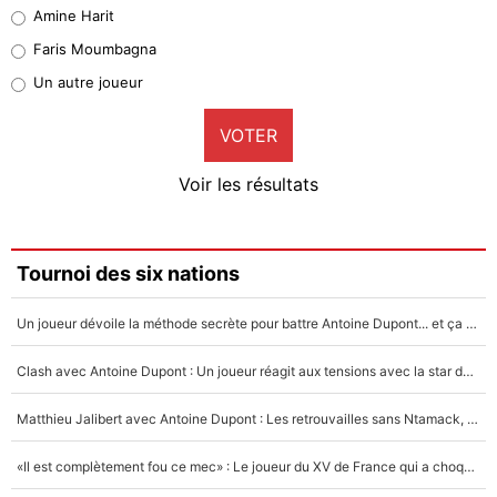
Quinten Timber
Amine Harit
1%
Faris Moumbagna
Pierre-Emile Hojbjerg
Un autre joueur
9%
VOTER
Neal Maupay
4%
Voir les résultats
Amine Harit
3%
Faris Moumbagna
Tournoi des six nations
4%
Un joueur dévoile la méthode secrète pour battre Antoine Dupont... et ça marche !
Un autre joueur
5%
Clash avec Antoine Dupont : Un joueur réagit aux tensions avec la star du XV de France !
1615 personnes ont participé aux votes.
Matthieu Jalibert avec Antoine Dupont : Les retrouvailles sans Ntamack, «il y a eu des discussions»
«Il est complètement fou ce mec» : Le joueur du XV de France qui a choqué Matthieu Jalibert !