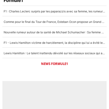
Formule1
F1 : Charles Leclerc surpris par les paparazzis avec sa femme, les rumeurs étaient vraies !
Comme pour le final du Tour de France, Esteban Ocon propose un Grand Prix de Formule 1 à Paris : «Autour de l’Arc de Triomphe, ce serait génial» !
Nouvelle rumeur autour de la santé de Michael Schumacher : Sa femme Corinna sort du silence
F1 - Lewis Hamilton victime de harcèlement, la discipline qui lui a évité le pire : «J'aurais probablement mal tourné»
Lewis Hamilton : Le talent inattendu dévoilé sur les réseaux sociaux qui a impressionné Kim Kardashian pendant leurs vacances en amoureux !
NEWS FORMULE1