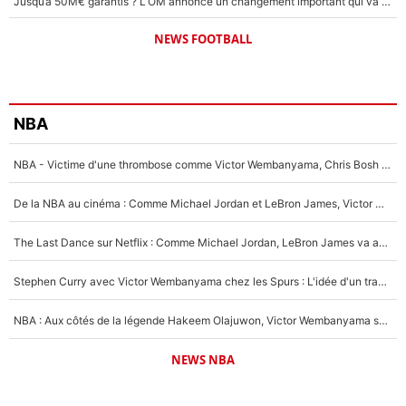
Jusqu’à 50M€ garantis ? L’OM annonce un changement important qui va faire du bien à ses finances !
NEWS FOOTBALL
NBA
NBA - Victime d'une thrombose comme Victor Wembanyama, Chris Bosh prévient le Français des risques sur sa santé : «J’ai failli mourir sur le coup et j’ai été ramené à la vie»
De la NBA au cinéma : Comme Michael Jordan et LeBron James, Victor Wembanyama rêve d'une carrière d'acteur !
The Last Dance sur Netflix : Comme Michael Jordan, LeBron James va avoir le droit à sa série !
Stephen Curry avec Victor Wembanyama chez les Spurs : L'idée d'un trade historique est lancée en NBA !
NBA : Aux côtés de la légende Hakeem Olajuwon, Victor Wembanyama se mue en mentor pour la nouvelle génération : «Tu dois leur imposer ce standard»
NEWS NBA