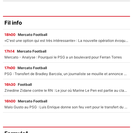
Fil info
18h00
Mercato Football
«C'est une option qui est très intéressante» : La nouvelle opération évoquée au PSG est déjà validée dans l’After Foot
17h14
Mercato Football
Mercato - Analyse : Pourquoi le PSG a un boulevard pour Ferran Torres
17h00
Mercato Football
PSG : Transfert de Bradley Barcola, un journaliste se mouille et annonce déjà la fin du feuilleton !
16h30
Football
Zinedine Zidane contre le RN : Le jour où Marine Le Pen est partie au clash avec le sélectionneur de l’équipe de France
16h00
Mercato Football
Malo Gusto au PSG : Luis Enrique donne son feu vert pour le transfert du Français qui pourrait atteindre une somme record