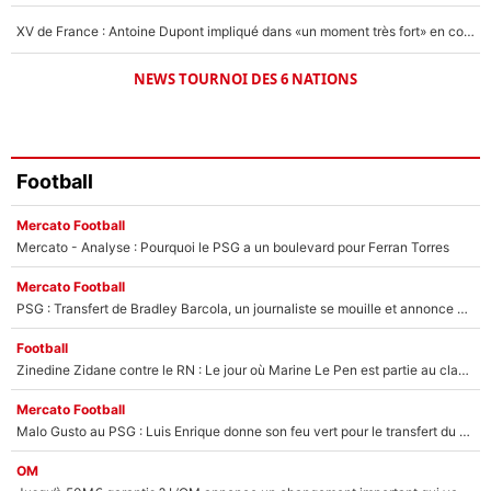
XV de France : Antoine Dupont impliqué dans «un moment très fort» en coulisses
NEWS TOURNOI DES 6 NATIONS
Football
Mercato Football
Mercato - Analyse : Pourquoi le PSG a un boulevard pour Ferran Torres
Mercato Football
PSG : Transfert de Bradley Barcola, un journaliste se mouille et annonce déjà la fin du feuilleton !
Football
Zinedine Zidane contre le RN : Le jour où Marine Le Pen est partie au clash avec le sélectionneur de l’équipe de France
Mercato Football
Malo Gusto au PSG : Luis Enrique donne son feu vert pour le transfert du Français qui pourrait atteindre une somme record
OM