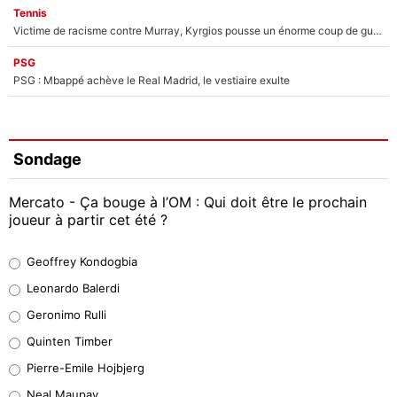
Tennis
Victime de racisme contre Murray, Kyrgios pousse un énorme coup de gueule !
PSG
PSG : Mbappé achève le Real Madrid, le vestiaire exulte
Sondage
Mercato - Ça bouge à l’OM : Qui doit être le prochain
joueur à partir cet été ?
Geoffrey Kondogbia
Geoffrey Kondogbia
38%
Leonardo Balerdi
Leonardo Balerdi
Geronimo Rulli
32%
Quinten Timber
Geronimo Rulli
Pierre-Emile Hojbjerg
4%
Neal Maupay