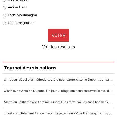
Quinten Timber
Amine Harit
1%
Faris Moumbagna
Pierre-Emile Hojbjerg
Un autre joueur
9%
VOTER
Neal Maupay
4%
Voir les résultats
Amine Harit
3%
Faris Moumbagna
Tournoi des six nations
4%
Un joueur dévoile la méthode secrète pour battre Antoine Dupont... et ça marche !
Un autre joueur
5%
Clash avec Antoine Dupont : Un joueur réagit aux tensions avec la star du XV de France !
1441 personnes ont participé aux votes.
Matthieu Jalibert avec Antoine Dupont : Les retrouvailles sans Ntamack, «il y a eu des discussions»
«Il est complètement fou ce mec» : Le joueur du XV de France qui a choqué Matthieu Jalibert !