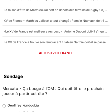
La raison d'être de Matthieu Jalibert en dehors des terrains de rugby : «Ça m'atteint autant que si tu touches à un membre de ma famille»
XV de France - Matthieu Jalibert a tout changé : Romain Ntamack doit-il s’inquiéter pour sa place à un an de la Coupe du monde ?
«Le XV de France est meilleur avec Lucu» : Antoine Dupont doit-il s’inquiéter pour sa place ?
Le XV de France a trouvé son remplaçant : Fabien Galthié doit-il se passer d'Antoine Dupont ?
ACTUS XV DE FRANCE
Sondage
Mercato - Ça bouge à l’OM : Qui doit être le prochain
joueur à partir cet été ?
Geoffrey Kondogbia
Geoffrey Kondogbia
38%