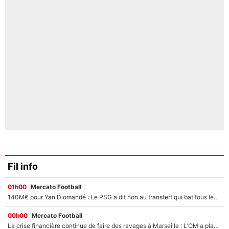
Fil info
01h00
Mercato Football
140M€ pour Yan Diomandé : Le PSG a dit non au transfert qui bat tous les records sur le mercato
00h00
Mercato Football
La crise financière continue de faire des ravages à Marseille : L’OM a placé 12 joueurs sur le marché des transferts… et ça pourrait lui rapporter près de 100M€ !