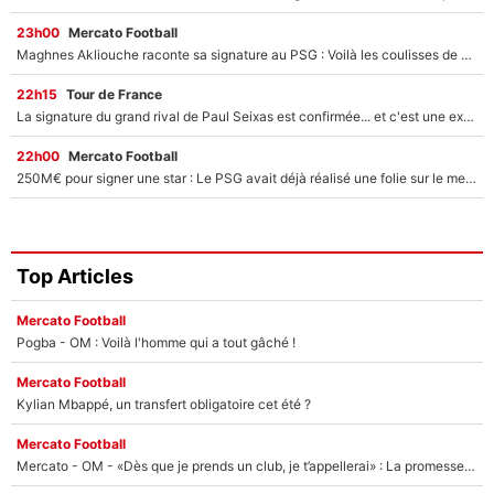
23h00
Mercato Football
Maghnes Akliouche raconte sa signature au PSG : Voilà les coulisses de son transfert de rêve à 50M€
22h15
Tour de France
La signature du grand rival de Paul Seixas est confirmée... et c'est une excellente nouvelle pour l'équipe Decathlon-CMA CGM !
22h00
Mercato Football
250M€ pour signer une star : Le PSG avait déjà réalisé une folie sur le mercato bien avant Neymar !
Top Articles
Mercato Football
Pogba - OM : Voilà l'homme qui a tout gâché !
Mercato Football
Kylian Mbappé, un transfert obligatoire cet été ?
Mercato Football
Mercato - OM - «Dès que je prends un club, je t’appellerai» : La promesse de Marcelino au moment de claquer la porte