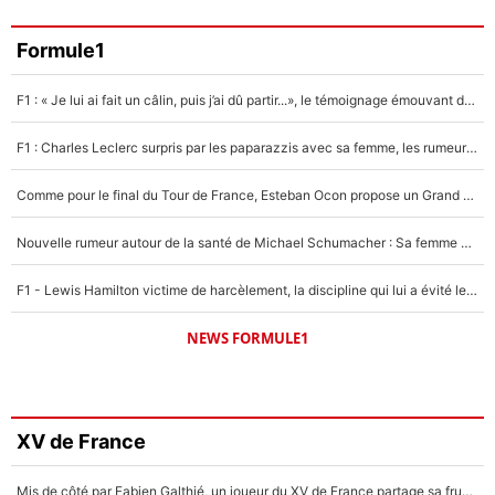
Formule1
F1 : « Je lui ai fait un câlin, puis j’ai dû partir...», le témoignage émouvant de Max Verstappen sur sa fille
F1 : Charles Leclerc surpris par les paparazzis avec sa femme, les rumeurs étaient vraies !
Comme pour le final du Tour de France, Esteban Ocon propose un Grand Prix de Formule 1 à Paris : «Autour de l’Arc de Triomphe, ce serait génial» !
Nouvelle rumeur autour de la santé de Michael Schumacher : Sa femme Corinna sort du silence
F1 - Lewis Hamilton victime de harcèlement, la discipline qui lui a évité le pire : «J'aurais probablement mal tourné»
NEWS FORMULE1
XV de France
Mis de côté par Fabien Galthié, un joueur du XV de France partage sa frustration : «ils ne me l’ont pas dit tout de suite»