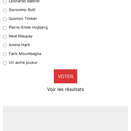
Leonardo Balerdi
Leonardo Balerdi
Geronimo Rulli
32%
Quinten Timber
Geronimo Rulli
Pierre-Emile Hojbjerg
5%
Neal Maupay
Quinten Timber
Amine Harit
1%
Faris Moumbagna
Pierre-Emile Hojbjerg
Un autre joueur
9%
VOTER
Neal Maupay
4%
Voir les résultats
Amine Harit
3%
Faris Moumbagna
5%
Un autre joueur