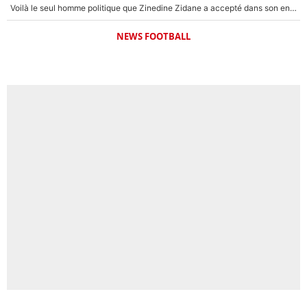
Voilà le seul homme politique que Zinedine Zidane a accepté dans son entourage : «Je garde un très bon souvenir de lui»
NEWS FOOTBALL