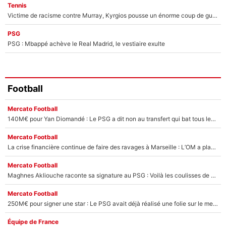
Tennis
Victime de racisme contre Murray, Kyrgios pousse un énorme coup de gueule !
PSG
PSG : Mbappé achève le Real Madrid, le vestiaire exulte
Football
Mercato Football
140M€ pour Yan Diomandé : Le PSG a dit non au transfert qui bat tous les records sur le mercato
Mercato Football
La crise financière continue de faire des ravages à Marseille : L’OM a placé 12 joueurs sur le marché des transferts… et ça pourrait lui rapporter près de 100M€ !
Mercato Football
Maghnes Akliouche raconte sa signature au PSG : Voilà les coulisses de son transfert de rêve à 50M€
Mercato Football
250M€ pour signer une star : Le PSG avait déjà réalisé une folie sur le mercato bien avant Neymar !
Équipe de France