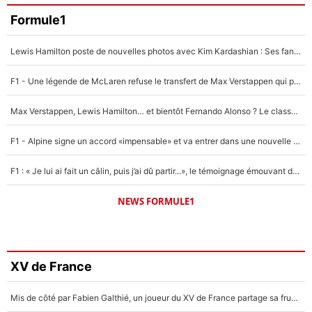
Formule1
Lewis Hamilton poste de nouvelles photos avec Kim Kardashian : Ses fans le voient déjà redevenir champion du monde de F1 grâce à elle !
F1 - Une légende de McLaren refuse le transfert de Max Verstappen qui pourrait «faire des vagues» et plomber l'ambiance dans l'équipe
Max Verstappen, Lewis Hamilton… et bientôt Fernando Alonso ? Le classement des pilotes les mieux payés en Formule 1 risque de changer !
F1 - Alpine signe un accord «impensable» et va entrer dans une nouvelle dimension : Grande nouvelle pour Pierre Gasly !
F1 : « Je lui ai fait un câlin, puis j’ai dû partir...», le témoignage émouvant de Max Verstappen sur sa fille
NEWS FORMULE1
XV de France
Mis de côté par Fabien Galthié, un joueur du XV de France partage sa frustration : «ils ne me l’ont pas dit tout de suite»