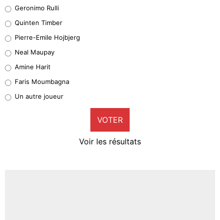
Leonardo Balerdi
Geronimo Rulli
32%
Quinten Timber
Geronimo Rulli
Pierre-Emile Hojbjerg
5%
Neal Maupay
Quinten Timber
Amine Harit
1%
Faris Moumbagna
Pierre-Emile Hojbjerg
Un autre joueur
8%
VOTER
Neal Maupay
4%
Voir les résultats
Amine Harit
3%
Faris Moumbagna
4%
Un autre joueur