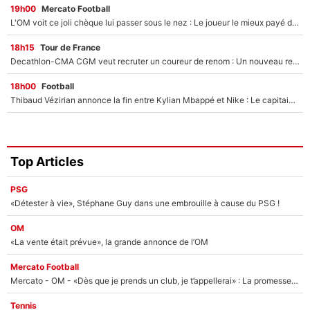
19h00
Mercato Football
L'OM voit ce joli chèque lui passer sous le nez : Le joueur le mieux payé du club refuse de partir, son transfert est annulé à la dernière minute !
18h15
Tour de France
Decathlon-CMA CGM veut recruter un coureur de renom : Un nouveau renfort important arrive pour Paul Seixas ?
18h00
Football
Thibaud Vézirian annonce la fin entre Kylian Mbappé et Nike : Le capitaine de l'équipe de France lui répond sur Instagram !
Top Articles
PSG
«Détester à vie», Stéphane Guy dans une embrouille à cause du PSG !
OM
«La vente était prévue», la grande annonce de l’OM
Mercato Football
Mercato - OM - «Dès que je prends un club, je t’appellerai» : La promesse de Marcelino au moment de claquer la porte
Tennis