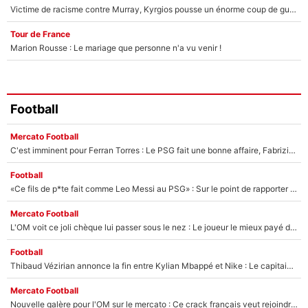
Victime de racisme contre Murray, Kyrgios pousse un énorme coup de gueule !
Tour de France
Marion Rousse : Le mariage que personne n'a vu venir !
Football
Mercato Football
C'est imminent pour Ferran Torres : Le PSG fait une bonne affaire, Fabrizio Romano révèle le vrai prix du joueur !
Football
«Ce fils de p*te fait comme Leo Messi au PSG» : Sur le point de rapporter gros à l'OM, Facundo Medina raconte son clash avec des supporters !
Mercato Football
L'OM voit ce joli chèque lui passer sous le nez : Le joueur le mieux payé du club refuse de partir, son transfert est annulé à la dernière minute !
Football
Thibaud Vézirian annonce la fin entre Kylian Mbappé et Nike : Le capitaine de l'équipe de France lui répond sur Instagram !
Mercato Football
Nouvelle galère pour l'OM sur le mercato : Ce crack français veut rejoindre le PSG, il a déjà donné son accord pour signer à Paris !