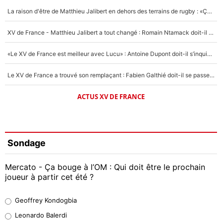
La raison d'être de Matthieu Jalibert en dehors des terrains de rugby : «Ça m'atteint autant que si tu touches à un membre de ma famille»
XV de France - Matthieu Jalibert a tout changé : Romain Ntamack doit-il s’inquiéter pour sa place à un an de la Coupe du monde ?
«Le XV de France est meilleur avec Lucu» : Antoine Dupont doit-il s’inquiéter pour sa place ?
Le XV de France a trouvé son remplaçant : Fabien Galthié doit-il se passer d'Antoine Dupont ?
ACTUS XV DE FRANCE
Sondage
Mercato - Ça bouge à l’OM : Qui doit être le prochain
joueur à partir cet été ?
Geoffrey Kondogbia
Geoffrey Kondogbia
37%
Leonardo Balerdi