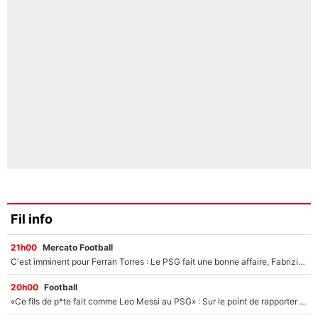
Fil info
21h00
Mercato Football
C'est imminent pour Ferran Torres : Le PSG fait une bonne affaire, Fabrizio Romano révèle le vrai prix du joueur !
20h00
Football
«Ce fils de p*te fait comme Leo Messi au PSG» : Sur le point de rapporter gros à l'OM, Facundo Medina raconte son clash avec des supporters !