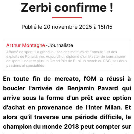
Zerbi confirme !
Publié le 20 novembre 2025 à 15h15
Arthur Montagne
-
Journaliste
Affamé de sport, il a grandi au son des moteurs de Formule 1 et des
exploits de Ronaldinho. Aujourd’hui, diplomé d'un Master de journalisme
de sport, il ne rate plus un Grand Prix de F1 ni un match du PSG, ses deux
passions et spécialités
En toute fin de mercato, l'OM a réussi à
boucler l'arrivée de Benjamin Pavard qui
arrive sous la forme d'un prêt avec option
d'achat en provenance de l'Inter Milan. Et
alors qu'il traverse une période difficile, le
champion du monde 2018 peut compter sur