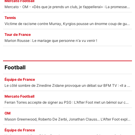
Mercato Football
Mercato - OM - «Dès que je prends un club, je t’appellerai» : La promesse de Marcelino au moment de claquer la porte
Tennis
Victime de racisme contre Murray, Kyrgios pousse un énorme coup de gueule !
Tour de France
Marion Rousse : Le mariage que personne n'a vu venir !
Football
Équipe de France
Le côté sombre de Zinedine Zidane provoque un débat sur BFM TV : «Il a pris 14 cartons rouges»
Mercato Football
Ferran Torres accepte de signer au PSG : L'After Foot met un bémol sur ce transfert, le champion du monde va couter trop cher ?
OM
Mason Greenwood, Roberto De Zerbi, Jonathan Clauss... L'After Foot explique pourquoi Medhi Benatia a craqué à l'OM !
Équipe de France