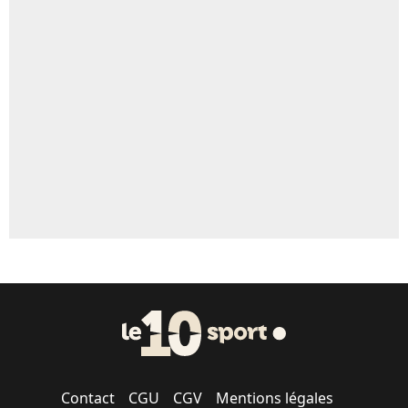
4%
Un autre joueur
5%
1720 personnes ont participé aux votes.
Contact
CGU
CGV
Mentions légales