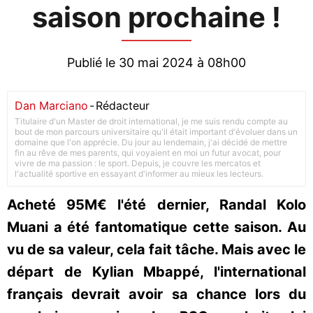
saison prochaine !
Publié le 30 mai 2024 à 08h00
Dan Marciano
-
Rédacteur
Titulaire d'un Master de droit international, je me suis rendu compte au
bout de mon parcours universitaire qu'il était important d'évoluer dans un
domaine que l'on apprécie. Du jour au lendemain, j'ai décidé de mettre
fin au rêve de mes parents, qui voyaient en moi un futur avocat, pour
vivre de ma passion : le sport. Depuis, je couvre les mercatos et
l'actualité sportive en essayant d'informer au mieux les lecteurs.
Acheté 95M€ l'été dernier, Randal Kolo
Muani a été fantomatique cette saison. Au
vu de sa valeur, cela fait tâche. Mais avec le
départ de Kylian Mbappé, l'international
français devrait avoir sa chance lors du