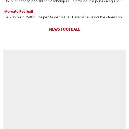
Un joueur snobé par Didier Deschamps a un gros coup à jouer en équipe de France : Zinedine Zidane a trouvé son numéro 9 ?
Mercato Football
Le PSG veut s'offrir une pépite de 16 ans : Déterminé, le double champion d'Europe en titre est prêt à lâcher 40M€ pour celui que l'on compare déjà à Vinicius Jr !
NEWS FOOTBALL