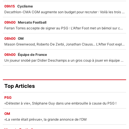
09h15
Cyclisme
Decathlon-CMA CGM augmente son budget pour recruter : Voilà les trois premiers coureurs qui font rejoindre Paul Seixas en 2027 !
09h00
Mercato Football
Ferran Torres accepte de signer au PSG : L'After Foot met un bémol sur ce transfert, le champion du monde va couter trop cher ?
08h00
OM
Mason Greenwood, Roberto De Zerbi, Jonathan Clauss... L'After Foot explique pourquoi Medhi Benatia a craqué à l'OM !
06h00
Équipe de France
Un joueur snobé par Didier Deschamps a un gros coup à jouer en équipe de France : Zinedine Zidane a trouvé son numéro 9 ?
Top Articles
PSG
«Détester à vie», Stéphane Guy dans une embrouille à cause du PSG !
OM
«La vente était prévue», la grande annonce de l’OM