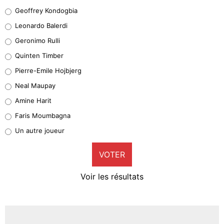
Geoffrey Kondogbia
Geoffrey Kondogbia
38%
Leonardo Balerdi
Leonardo Balerdi
Geronimo Rulli
32%
Quinten Timber
Geronimo Rulli
Pierre-Emile Hojbjerg
5%
Neal Maupay
Quinten Timber
Amine Harit
1%
Faris Moumbagna
Pierre-Emile Hojbjerg
Un autre joueur
9%
VOTER
Neal Maupay
4%
Voir les résultats
Amine Harit
3%
Faris Moumbagna