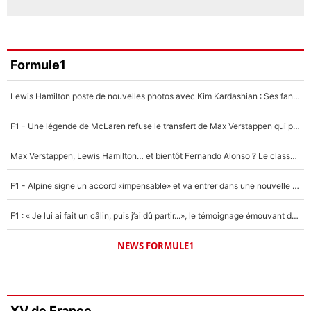
Formule1
Lewis Hamilton poste de nouvelles photos avec Kim Kardashian : Ses fans le voient déjà redevenir champion du monde de F1 grâce à elle !
F1 - Une légende de McLaren refuse le transfert de Max Verstappen qui pourrait «faire des vagues» et plomber l'ambiance dans l'équipe
Max Verstappen, Lewis Hamilton… et bientôt Fernando Alonso ? Le classement des pilotes les mieux payés en Formule 1 risque de changer !
F1 - Alpine signe un accord «impensable» et va entrer dans une nouvelle dimension : Grande nouvelle pour Pierre Gasly !
F1 : « Je lui ai fait un câlin, puis j’ai dû partir...», le témoignage émouvant de Max Verstappen sur sa fille
NEWS FORMULE1
XV de France