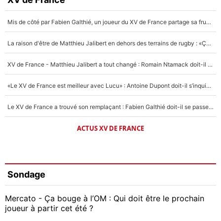
Mis de côté par Fabien Galthié, un joueur du XV de France partage sa frustration : «ils ne me l’ont pas dit tout de suite»
La raison d'être de Matthieu Jalibert en dehors des terrains de rugby : «Ça m'atteint autant que si tu touches à un membre de ma famille»
XV de France - Matthieu Jalibert a tout changé : Romain Ntamack doit-il s’inquiéter pour sa place à un an de la Coupe du monde ?
«Le XV de France est meilleur avec Lucu» : Antoine Dupont doit-il s’inquiéter pour sa place ?
Le XV de France a trouvé son remplaçant : Fabien Galthié doit-il se passer d'Antoine Dupont ?
ACTUS XV DE FRANCE
Sondage
Mercato - Ça bouge à l’OM : Qui doit être le prochain
joueur à partir cet été ?