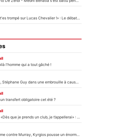
Départ de Roberto De Zerbi - Medhi Benatia s'est battu pendant six mois pour le retenir à l'OM, le PSG a été le naufrage de trop : «Je pars avec toi»
«Admets que tu t'es trompé sur Lucas Chevalier !» : Le débat sur le gardien du PSG vire au clash à l'After Foot
es
ll
ilà l'homme qui a tout gâché !
«Détester à vie», Stéphane Guy dans une embrouille à cause du PSG !
ll
n transfert obligatoire cet été ?
ll
Mercato - OM - «Dès que je prends un club, je t’appellerai» : La promesse de Marcelino au moment de claquer la porte
Victime de racisme contre Murray, Kyrgios pousse un énorme coup de gueule !