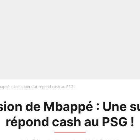
appé : Une superstar répond cash au PSG !
ion de Mbappé : Une s
répond cash au PSG !