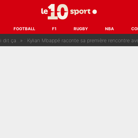
SG, les inséparables Kylian Mbappé et Achraf Hakimi changent 
Pendant ses vacances, la star du XV de France a perdu sa g
FOOTBALL
F1
RUGBY
NBA
CO
 dit ça...» : Kylian Mbappé raconte sa première rencontre avec Zi
i Benatia s'est battu pendant six mois pour le retenir à l'OM, le PSG a été
sur Lucas Chevalier !» : Le débat sur le gardien du PSG vire 