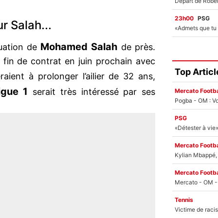
23h00
PSG
r Salah...
Mohamed Salah
tuation de
de près.
n fin de contrat en juin prochain avec
Top Articl
aient à prolonger l’ailier de 32 ans,
igue 1
serait très intéressé par ses
Mercato Footba
Pogba - OM : Vo
PSG
Mercato Footba
Kylian Mbappé, u
Mercato Footba
Tennis