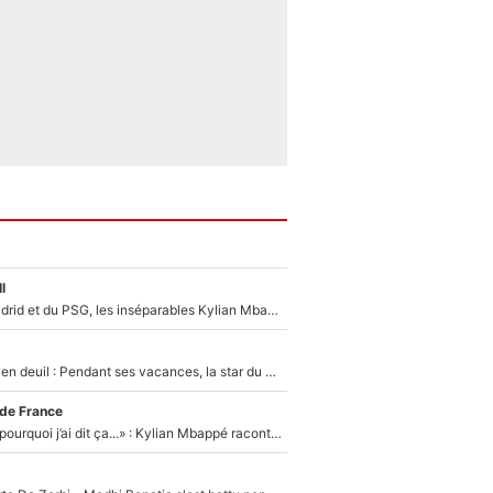
l
Loin du Real Madrid et du PSG, les inséparables Kylian Mbappé et Achraf Hakimi changent d'équipe le temps d'une journée !
Antoine Dupont en deuil : Pendant ses vacances, la star du XV de France a perdu sa grand-mère
 de France
«Je ne sais pas pourquoi j’ai dit ça...» : Kylian Mbappé raconte sa première rencontre avec Zinédine Zidane (et c’est très drôle)