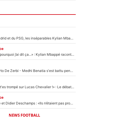
Loin du Real Madrid et du PSG, les inséparables Kylian Mbappé et Achraf Hakimi changent d'équipe le temps d'une journée !
ce
«Je ne sais pas pourquoi j’ai dit ça...» : Kylian Mbappé raconte sa première rencontre avec Zinédine Zidane (et c’est très drôle)
Départ de Roberto De Zerbi - Medhi Benatia s'est battu pendant six mois pour le retenir à l'OM, le PSG a été le naufrage de trop : «Je pars avec toi»
«Admets que tu t'es trompé sur Lucas Chevalier !» : Le débat sur le gardien du PSG vire au clash à l'After Foot
ce
Zinédine Zidane et Didier Deschamps : «Ils n’étaient pas proches», les confidences d’un membre de l’équipe de France 1998 sur leur relation spéciale
NEWS FOOTBALL