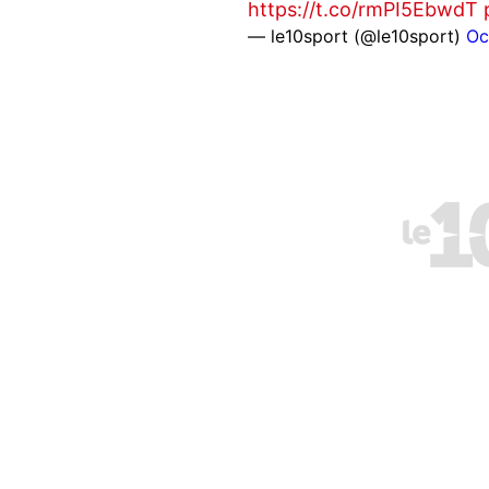
https://t.co/rmPI5EbwdT
— le10sport (@le10sport)
Oc